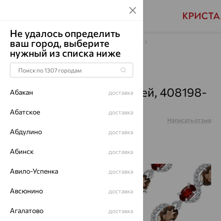
Не удалось определить
ваш город, выберите
Главная
Каталог
Браслеты декоративные
нужный из списка ниже
Микс полудрагоценных камней
Браслет, серебро, микс
полудрагоценных камней, 408198-
Абакан
доставка
901-1019
Абатское
доставка
Артикул:
408198-901-1019
Написать отзыв
Абдулино
доставка
Абинск
доставка
Авило-Успенка
доставка
64%
Авсюнино
доставка
Агалатово
доставка