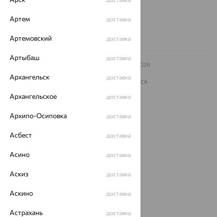
8 (800) 250-02-30
Заказать звонок
Артем
доставка
Артемовский
доставка
Артыбаш
доставка
© ООО «Ювелирный дом «Кристалл»,
2009
– 2026
Архив акций
Архив изделий
Карта сайта
Архангельск
доставка
На информационном ресурсе применяются
рекомендательные технологии
Архангельское
доставка
ОГРН 1044800168379
Политика конфеденциальности
Архипо-Осиповка
доставка
Разработка сайта —
CUBA
Асбест
доставка
Асино
доставка
Аскиз
доставка
Аскино
доставка
Астрахань
доставка