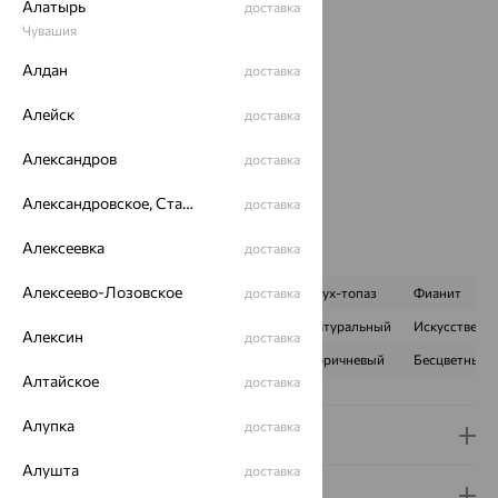
Металл:
Серебро
Алатырь
доставка
Проба:
925
Чувашия
Страна происхождения:
РОССИЯ
Алдан
доставка
Вставка:
Микс полудрагоценных камней
Вид покрытия:
родирование
Алейск
доставка
Бренд:
INTALIA
Цвет вставки:
Александров
доставка
Вес металла:
6.83 — 6.84
Александровское, Ставропольский край
доставка
Новинка:
Да, Нет
Наименование цвета вставки:
Микс
Алексеевка
доставка
Характеристика вставки:
Алексеево-Лозовское
ВИД КАМНЯ
Гранат
доставка
Раух-топаз
Фианит
ПРОИСХОЖДЕНИЕ
Натуральный
Натуральный
Искусственн
Алексин
доставка
ЦВЕТ
Красный
Коричневый
Бесцветный
Алтайское
доставка
Алупка
доставка
Доставка и оплата
Алушта
доставка
Гарантия и возврат