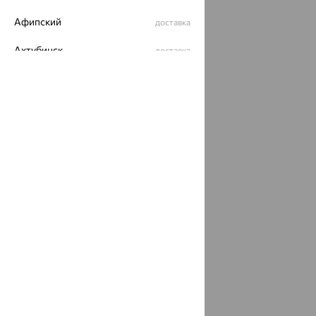
Афипский
доставка
Ахтубинск
доставка
Ахтырский
доставка
Ачинск
доставка
Ачхой-Мартан
доставка
Аша
доставка
аэропорт Шереметьево
доставка
Бабаево
доставка
Бабаюрт
доставка
Бавлы
доставка
Бавтугай
доставка