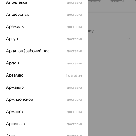
9 246
35 200
6 698
17 980
8 801
₽
₽
₽
₽
₽
Апрелевка
доставка
INTALIA
INTALIA
INTALIA
INTALIA
INTALIA
Апшеронск
доставка
Арамиль
доставка
Подписаться на рассылку
Аргун
доставка
Ардатов (рабочий поселок)
Каталог
доставка
Ардон
Акции
доставка
Магазины
Арзамас
1 магазин
Покупателям
Армавир
доставка
О нас
Армизонское
доставка
Магазины и доставка
г. Липецк
Армянск
доставка
ул. Зегеля, 27/2
еще 3
Арсеньев
доставка
Другие города
Арск
доставка