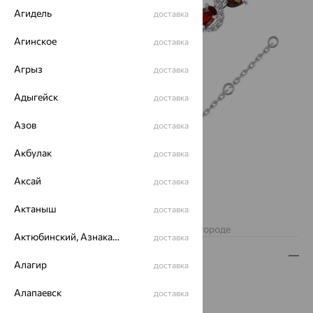
Агидель
доставка
Агинское
доставка
Агрыз
доставка
Адыгейск
доставка
Азов
доставка
Акбулак
доставка
Аксай
доставка
Актаныш
доставка
Нет в наличии
Изделие недоступно для заказа в вашем городе
Актюбинский, Азнакаевский район
доставка
Описание
Алагир
доставка
Вид изделия:
декоративные
Алапаевск
доставка
Вес:
8.41 — 8.48