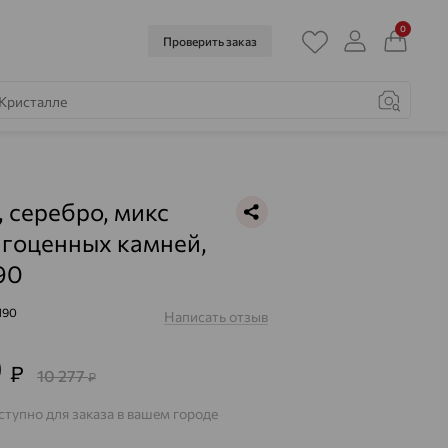
0
Проверить заказ
, серебро, микс
гоценных камней,
90
190
Написать отзыв
0
₽
10 277
₽
тупно для заказа в вашем городе