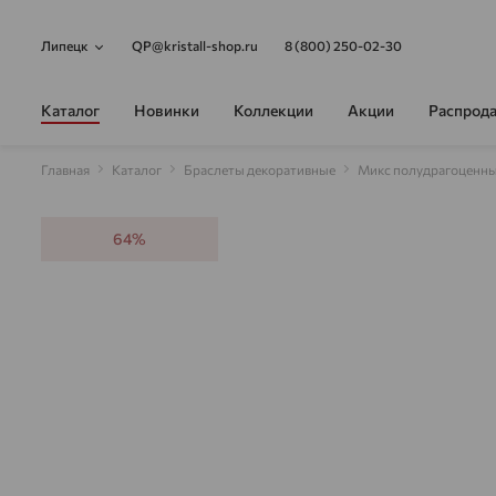
Липецк
QP@kristall-shop.ru
8 (800) 250-02-30
Каталог
Новинки
Коллекции
Акции
Распрод
Главная
Каталог
Браслеты декоративные
Микс полудрагоценны
64%