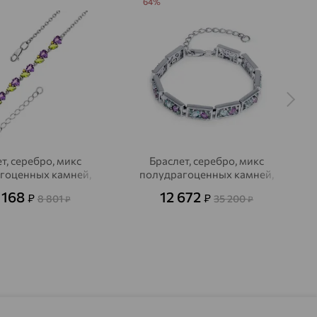
64%
т, серебро, микс
Браслет, серебро, микс
гоценных камней,
полудрагоценных камней,
INTALIA
INTALIA
 168
12 672
₽
₽
8 801
35 200
₽
₽