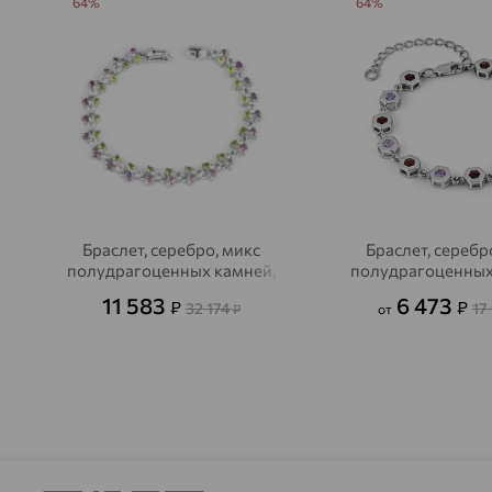
64%
64%
Браслет, серебро, микс
Браслет, серебр
полудрагоценных камней,
полудрагоценных
INTALIA
INTALIA
11 583
6 473
₽
₽
32 174
17
₽
от