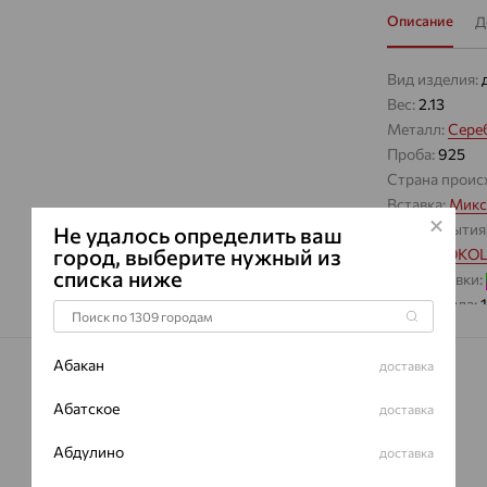
Описание
Д
Вид изделия:
Вес:
2.13
Металл:
Сере
Проба:
925
Страна проис
Вставка:
Микс
Вид покрытия
Не удалось определить ваш
город, выберите нужный из
Бренд:
SOKO
списка ниже
Цвет вставки:
Вес металла:
Наименование
Характеристик
Абакан
доставка
ВИД КАМН
Абатское
доставка
ПРОИСХОЖ
Абдулино
доставка
ЦВЕТ