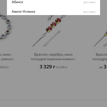
64%
64%
Абинск
доставка
Авило-Успенка
доставка
Авсюнино
доставка
Агалатово
доставка
Агидель
доставка
Агинское
доставка
о, микс
Браслет, серебро, микс
Брасле
 камней,
полудрагоценных камней,
полудра
Агрыз
доставка
INTALIA
3 329
3
₽
 980
9 246
₽
₽
от
Адыгейск
доставка
Азов
доставка
Акбулак
доставка
Аксай
доставка
Актаныш
доставка