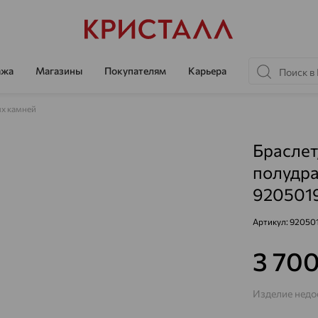
ажа
Магазины
Покупателям
Карьера
х камней
Браслет
полудра
920501
Артикул:
92050
3 70
Изделие недос