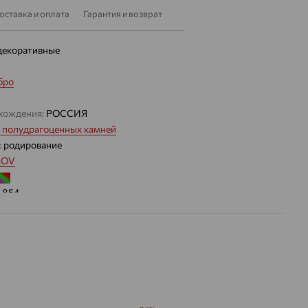
оставка и оплата
Гарантия и возврат
декоративные
бро
хождения:
РОССИЯ
 полудрагоценных камней
:
родирование
LOV
1.854
 цвета вставки:
Микс
а вставки:
Горный
Топаз
Я
Аметист
хрусталь
облагороженный
ДЕНИЕ
Натуральный
Натуральный
Натуральный
Фиолетовый
Бесцветный
Розовый