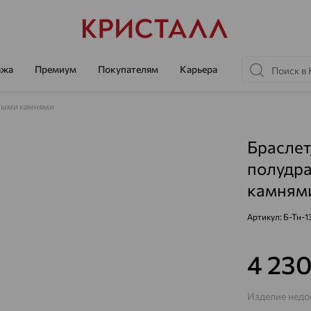
ажа
Премиум
Покупателям
Карьера
ными камнями
Браслет
полудр
камнями
Артикул:
Б-Тн-1
4 23
Изделие недос