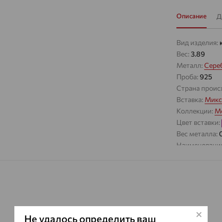
Описание
Д
Вид изделия:
Вес:
3.89
Металл:
Сере
Проба:
925
Страна проис
Вставка:
Микс
Коллекции:
Mo
Цвет вставки:
Вес металла:
Наименование
Характеристик
ВИД КАМН
ПРОИСХОЖ
ЦВЕТ
Не удалось определить ваш