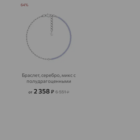
64%
Браслет, серебро, микс с
полудрагоценными
камнями, SOKOLOV
2 358
₽
6 551
от
₽