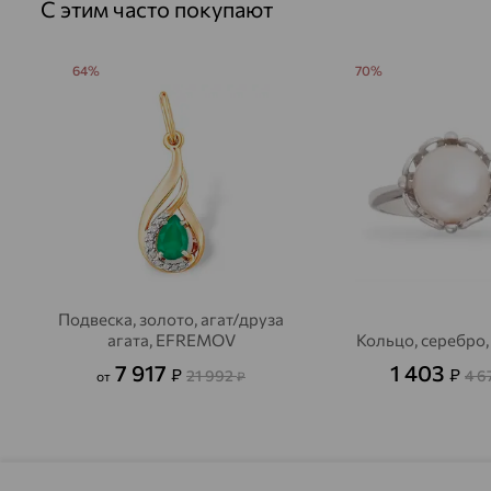
С этим часто покупают
64%
70%
Подвеска, золото, агат/друза
агата, EFREMOV
Кольцо, серебро
7 917
1 403
₽
₽
21 992
4 6
от
₽