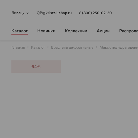
Липецк
QP@kristall-shop.ru
8 (800) 250-02-30
Каталог
Новинки
Коллекции
Акции
Распрод
Главная
Каталог
Браслеты декоративные
Микс с полудрагоцен
64%