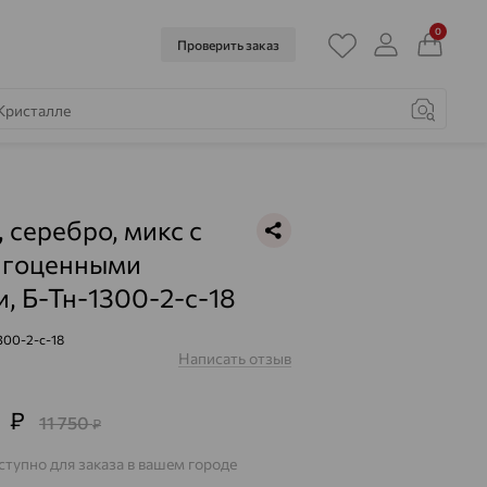
0
Проверить заказ
, серебро, микс с
агоценными
, Б-Тн-1300-2-с-18
300-2-с-18
Написать отзыв
0
₽
11 750
₽
тупно для заказа в вашем городе