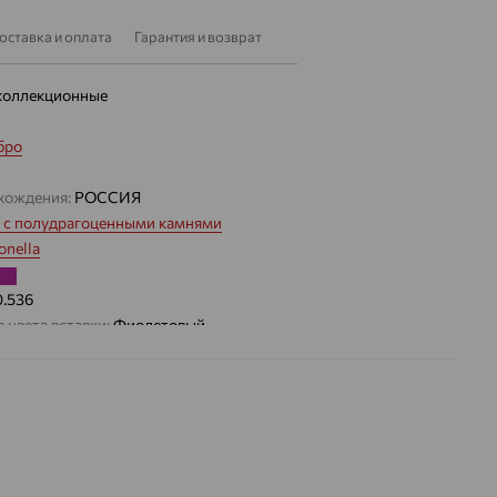
оставка и оплата
Гарантия и возврат
коллекционные
бро
хождения:
РОССИЯ
 с полудрагоценными камнями
nella
0.536
 цвета вставки:
Фиолетовый
а вставки:
Я
Танзанит
ДЕНИЕ
Натуральный
Фиолетовый