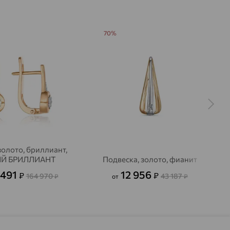
70%
золото, бриллиант,
Й БРИЛЛИАНТ
Подвеска, золото, фианит
 491
12 956
₽
₽
164 970
43 187
₽
от
₽