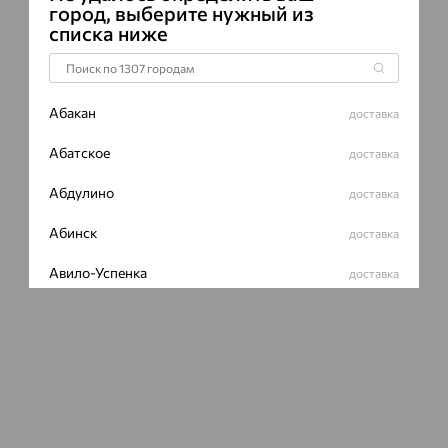
город, выберите нужный из
списка ниже
Абакан
доставка
Абатское
доставка
Абдулино
доставка
Абинск
доставка
Авило-Успенка
доставка
Авсюнино
доставка
Агалатово
доставка
Агидель
доставка
Агинское
доставка