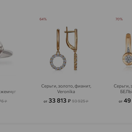
Агрыз
доставка
Адыгейск
64%
70%
доставка
Азов
доставка
Акбулак
доставка
Аксай
доставка
Актаныш
доставка
Актюбинский, Азнакаевский район
доставка
Серьги, золото, фианит,
Серьги, 
Алагир
доставка
, жемчуг
Veronika
БЕЛЫ
33 813
49
₽
76
93 925
Алапаевск
₽
от
₽
от
доставка
Алатырь
доставка
Чувашия
Алдан
доставка