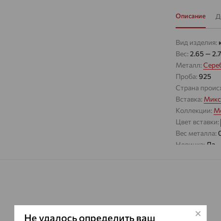
Описание
Д
Вид изделия:
Вес:
2.65 — 2.
Металл:
Сере
Проба:
925
Страна проис
Вставка:
Микс
Коллекции:
Mo
Цвет вставки:
Вес металла:
Новинка:
Да
Наименование
Характеристик
ВИД КАМН
ПРОИСХОЖ
ЦВЕТ
Не удалось определить ваш