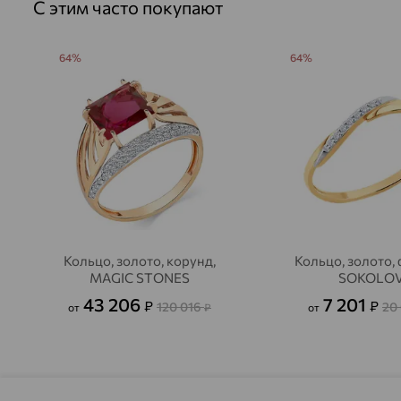
С этим часто покупают
64%
64%
Кольцо, золото, корунд,
Кольцо, золото, 
MAGIC STONES
SOKOLO
43 206
7 201
₽
₽
120 016
20
от
₽
от