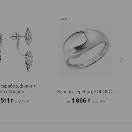
64%
 серебро, фианит,
маз-Холдинг
Кольцо, серебро, SOKOLOV
 511
1 886
₽
₽
6 975
5 239
₽
от
₽