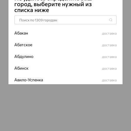
город, выберите нужный из
списка ниже
Абакан
доставка
Абатское
доставка
Абдулино
доставка
Абинск
доставка
Авило-Успенка
доставка
Авсюнино
доставка
Агалатово
доставка
Агидель
доставка
Агинское
доставка