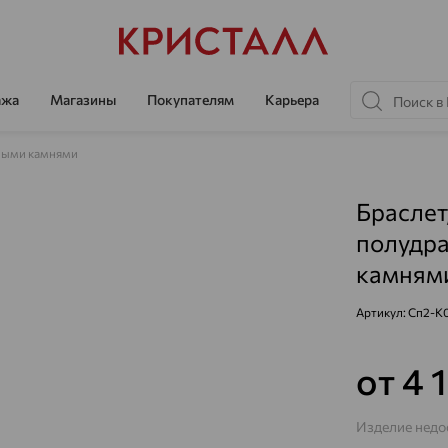
ажа
Магазины
Покупателям
Карьера
ными камнями
Браслет
полудр
камнями
Артикул:
Сп2-К
от 4 
Изделие недос