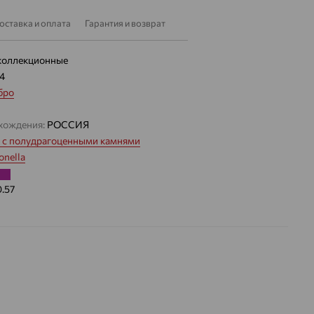
оставка и оплата
Гарантия и возврат
коллекционные
74
бро
хождения:
РОССИЯ
 с полудрагоценными камнями
nella
0.57
 цвета вставки:
Фиолетовый
а вставки:
Я
Танзанит
ДЕНИЕ
Натуральный
Фиолетовый