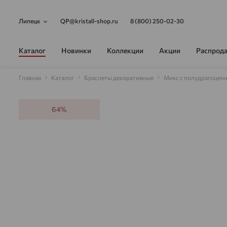
Липецк
QP@kristall-shop.ru
8 (800) 250-02-30
Каталог
Новинки
Коллекции
Акции
Распрод
Главная
Каталог
Браслеты декоративные
Микс с полудрагоцен
64%