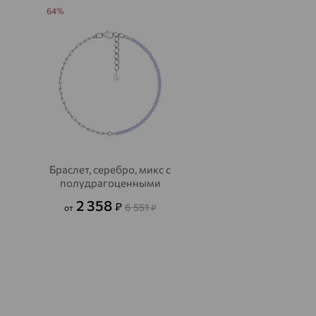
64%
Браслет, серебро, микс с
полудрагоценными
камнями, SOKOLOV
2 358
₽
6 551
от
₽