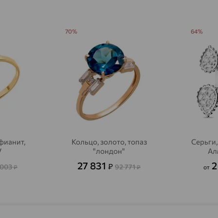
Агрыз
доставка
Адыгейск
70%
64%
доставка
Азов
доставка
Акбулак
доставка
Аксай
доставка
Актаныш
доставка
Актюбинский, Азнакаевский район
доставка
фианит,
Кольцо, золото, топаз
Серьги,
Алагир
доставка
V
"лондон"
Ал
27 831
2
₽
 003
92 771
Алапаевск
₽
₽
от
доставка
Алатырь
доставка
Чувашия
Алдан
доставка