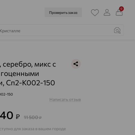
0
Проверить заказ
, серебро, микс с
агоценными
, Сп2-К002-150
002-150
Написать отзыв
140
₽
11 500
₽
тупно для заказа в вашем городе