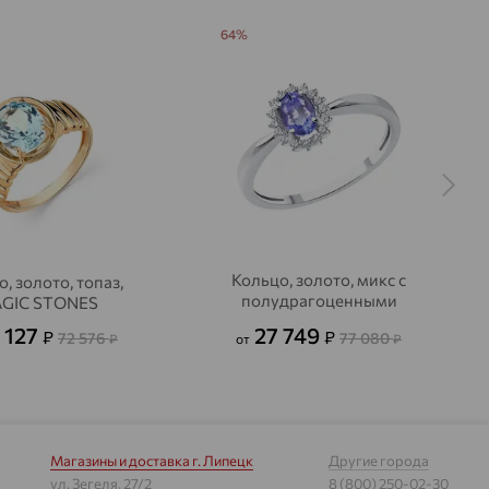
64%
Кольцо, золото, микс с
, золото, топаз,
полудрагоценными
GIC STONES
камнями, SOKOLOV
 127
27 749
₽
₽
72 576
77 080
₽
от
₽
Магазины и доставка
г. Липецк
Другие города
ул. Зегеля, 27/2
8 (800) 250-02-30