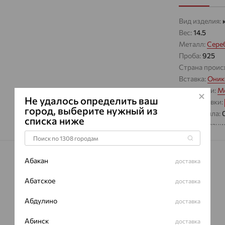
Вид изделия:
Вес:
14.5
Металл:
Сере
Проба:
925
Страна проис
Вставка:
Оник
Коллекции:
Mo
Не удалось определить ваш
Цвет вставки:
город, выберите нужный из
Вес металла:
списка ниже
Наименование
Характеристик
ВИД КАМН
Абакан
доставка
ПРОИСХОЖ
Абатское
доставка
ЦВЕТ
Абдулино
доставка
Абинск
доставка