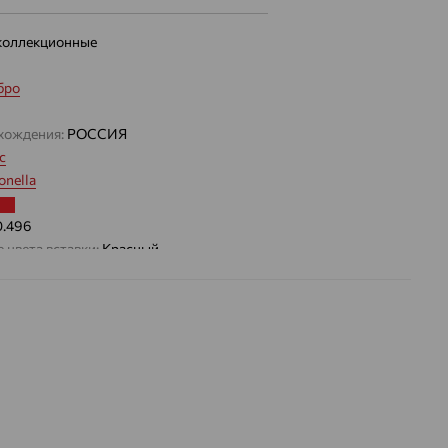
коллекционные
бро
хождения:
РОССИЯ
с
nella
0.496
 цвета вставки:
Красный
а вставки:
Я
Шпинель
ДЕНИЕ
Натуральный
Красный