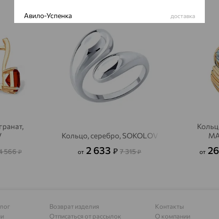
Авило-Успенка
64%
64%
доставка
Авсюнино
доставка
Агалатово
доставка
Агидель
доставка
Агинское
доставка
Агрыз
доставка
гранат,
Кольцо
Адыгейск
доставка
V
Кольцо, серебро, SOKOLOV
MA
2 633
26
₽
4 566
7 315
Азов
₽
от
₽
от
доставка
Акбулак
доставка
Аксай
доставка
лог
Возврат изделия
Контакты
Актаныш
доставка
ии
Отписаться от рассылок
О компании