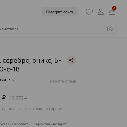
0
Проверить заказ
 серебро, оникс, Б-
0-с-18
1500-с-18
Написать отзыв
2
₽
10 672
₽
тупно для заказа в вашем городе
оставка и оплата
Гарантия и возврат