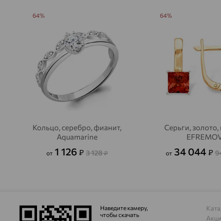
64%
64%
Кольцо, серебро, фианит,
Серьги, золото, 
Aquamarine
EFREMO
1 126
34 044
₽
₽
3 128
9
от
₽
от
Наведите камеру,
Ката
чтобы скачать
Акц