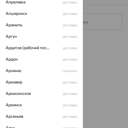
Апрелевка
доставка
Апшеронск
доставка
Подписаться на рассылку
Арамиль
доставка
Аргун
доставка
Каталог
Ардатов (рабочий поселок)
доставка
Акции
Ардон
доставка
Магазины
Арзамас
1 магазин
Покупателям
Армавир
доставка
О нас
Армизонское
доставка
Магазины и доставка
г. Липецк
ул. Зегеля, 27/2
Армянск
доставка
еще 3
Другие города
Арсеньев
доставка
8 (800) 250-02-30
Заказать звонок
Арск
доставка