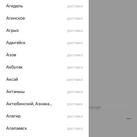
Агидель
доставка
Агинское
доставка
Агрыз
доставка
Адыгейск
доставка
Азов
доставка
Акбулак
доставка
Аксай
доставка
3 615
Актаныш
доставка
₽
10 041
₽
Актюбинский, Азнакаевский район
доставка
Изделие недоступно для заказа в вашем городе
Алагир
доставка
Описание
Алапаевск
доставка
Вид изделия:
коллекционные