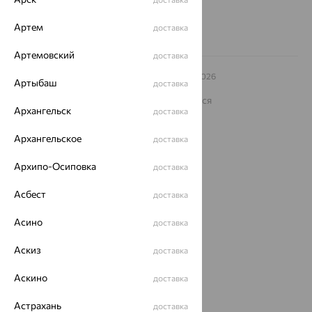
Артем
доставка
Артемовский
доставка
© ООО «Ювелирный дом «Кристалл»,
2009
– 2026
Артыбаш
доставка
Архив акций
Архив изделий
Карта сайта
На информационном ресурсе применяются
рекомендательные технологии
Архангельск
доставка
ОГРН 1044800168379
Архангельское
доставка
Политика конфеденциальности
Разработка сайта —
CUBA
Архипо-Осиповка
доставка
Асбест
доставка
Асино
доставка
Аскиз
доставка
Аскино
доставка
Астрахань
доставка