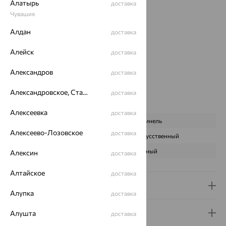
Вес:
5.16
Алатырь
доставка
Металл:
Серебро
Чувашия
Проба:
925
Алдан
доставка
Страна происхождения:
РОССИЯ
Вставка:
Оникс
Алейск
доставка
Коллекции:
Православие
Цвет вставки:
Александров
доставка
Вес металла:
5.16
Александровское, Ставропольский край
Наименование цвета вставки:
Черный
доставка
Характеристика вставки:
Алексеевка
доставка
ВИД КАМНЯ
Шпинель
Алексеево-Лозовское
доставка
ПРОИСХОЖДЕНИЕ
Искусственный
ЦВЕТ
Черный
Алексин
доставка
Алтайское
доставка
Доставка и оплата
Алупка
доставка
Гарантия и возврат
Алушта
доставка