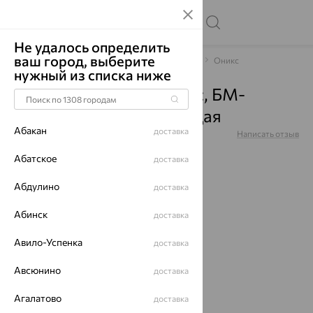
Не удалось определить
ваш город, выберите
Главная
Каталог
Браслеты декоративные
Оникс
нужный из списка ниже
Браслет, серебро, оникс, БМ-
ТЧ-066 Быстрослышащая
Абакан
доставка
Артикул:
БМ-ТЧ-066 Быстрослышащая
Написать отзыв
Абатское
доставка
Абдулино
доставка
Абинск
доставка
64%
Авило-Успенка
доставка
Авсюнино
доставка
Агалатово
доставка