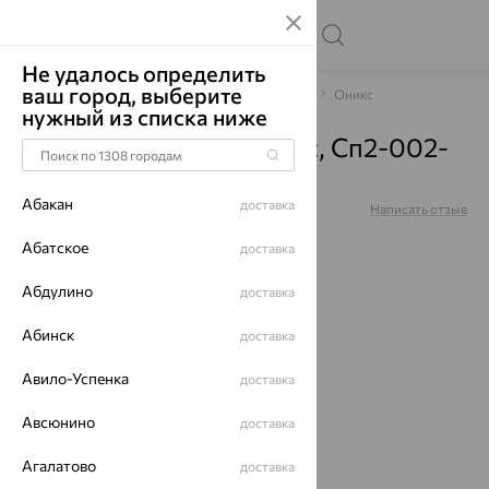
Не удалось определить
ваш город, выберите
Главная
Каталог
Браслеты декоративные
Оникс
нужный из списка ниже
Браслет, серебро, оникс, Сп2-002-
35
Абакан
доставка
Артикул:
Сп2-002-35
Написать отзыв
Абатское
доставка
Абдулино
доставка
64%
Абинск
доставка
Авило-Успенка
доставка
Авсюнино
доставка
Агалатово
доставка