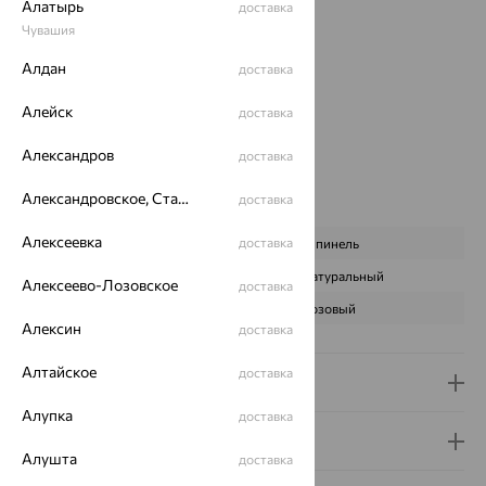
Алатырь
доставка
Металл:
Серебро
Чувашия
Проба:
925
Страна происхождения:
РОССИЯ
Алдан
доставка
Вставка:
Оникс
Коллекции:
Monella
Алейск
доставка
Цвет вставки:
Александров
доставка
Вес металла:
0.46
Наименование цвета вставки:
Розовый
Александровское, Ставропольский край
доставка
Характеристика вставки:
Алексеевка
доставка
ВИД КАМНЯ
Шпинель
ПРОИСХОЖДЕНИЕ
Натуральный
Алексеево-Лозовское
доставка
ЦВЕТ
Розовый
Алексин
доставка
Алтайское
доставка
Доставка и оплата
Алупка
доставка
Гарантия и возврат
Алушта
доставка