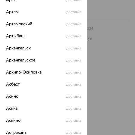
Артем
доставка
Артемовский
доставка
© ООО «Ювелирный дом «Кристалл»,
2009
– 2026
Архив акций
Архив изделий
Карта сайта
Артыбаш
доставка
На информационном ресурсе применяются
рекомендательные технологии
Архангельск
доставка
ОГРН 1044800168379
Политика конфеденциальности
Архангельское
доставка
Разработка сайта —
CUBA
Архипо-Осиповка
доставка
Асбест
доставка
Асино
доставка
Аскиз
доставка
Аскино
доставка
Астрахань
доставка