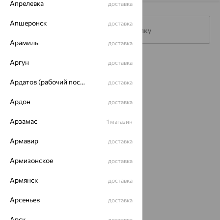
Апрелевка
доставка
Апшеронск
доставка
Подписаться на рассылку
Арамиль
доставка
Аргун
доставка
Каталог
Ардатов (рабочий поселок)
Акции
доставка
Ардон
Магазины
доставка
Покупателям
Арзамас
1 магазин
О нас
Армавир
доставка
Магазины и доставка
г. Липецк
Армизонское
доставка
ул. Зегеля, 27/2
еще 3
Армянск
доставка
Другие города
Арсеньев
доставка
8 (800) 250-02-30
Заказать звонок
Арск
доставка