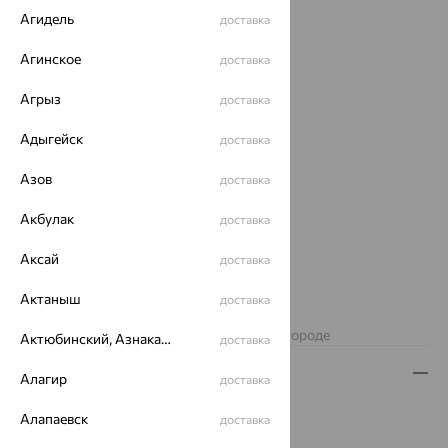
Агидель
доставка
Агинское
доставка
Агрыз
доставка
Адыгейск
доставка
Азов
доставка
Акбулак
доставка
Аксай
доставка
1 550
₽
4 306
Актаныш
₽
доставка
Изделие недоступно для заказа в вашем городе
Актюбинский, Азнакаевский район
доставка
Описание
Алагир
доставка
Вид изделия:
коллекционные
Алапаевск
доставка
Вес:
1.92