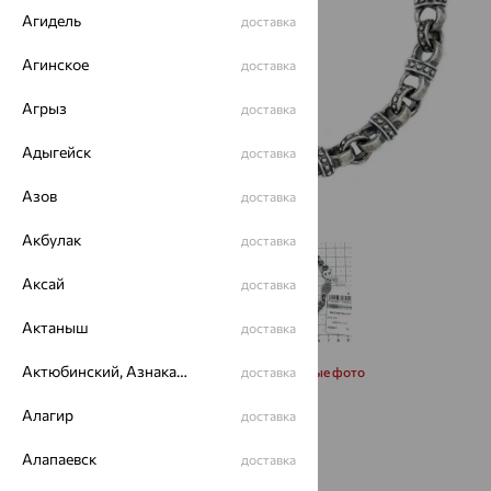
Агидель
доставка
Агинское
доставка
Агрыз
доставка
Адыгейск
доставка
Азов
доставка
Акбулак
доставка
Аксай
доставка
Актаныш
доставка
Актюбинский, Азнакаевский район
Запросить дополнительные фото
доставка
Алагир
доставка
Размеры:
Алапаевск
доставка
22