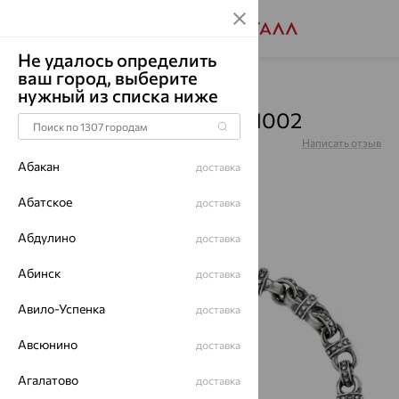
Не удалось определить
ваш город, выберите
Главная
Каталог
Браслеты декоративные
нужный из списка ниже
Браслет, серебро, RH131002
Артикул:
RH131002
Написать отзыв
Абакан
доставка
Абатское
доставка
Абдулино
64%
доставка
Абинск
доставка
Авило-Успенка
доставка
Авсюнино
доставка
Агалатово
доставка