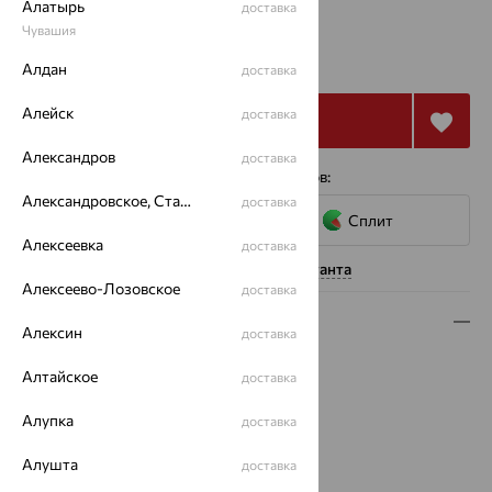
Алатырь
доставка
Чувашия
от 22 678
₽
62 994
₽
Алдан
доставка
Алейск
доставка
Купить
Александров
доставка
4 платежа по 5 670
₽
с помощью сервисов:
Александровское, Ставропольский край
доставка
Сплит
Алексеевка
доставка
Нужна помощь консультанта
Алексеево-Лозовское
доставка
Описание
Алексин
доставка
Вид изделия:
коллекционные
Алтайское
доставка
Вес:
25.52 — 27.18
Металл:
Серебро
Алупка
доставка
Проба:
925
Страна происхождения:
Алушта
РОССИЯ
доставка
Коллекции:
Rebel Heart