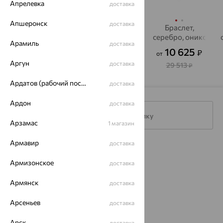
Апрелевка
доставка
Апшеронск
доставка
Браслет,
Браслет,
Браслет,
серебро, оникс
серебро
серебро, оникс
Арамиль
доставка
10 333
25 859
10 625
₽
₽
₽
от
Аргун
доставка
28 702
71 830
29 513
₽
₽
₽
Ардатов (рабочий поселок)
доставка
Ардон
доставка
Подписаться на рассылку
Арзамас
1 магазин
Армавир
доставка
Каталог
Армизонское
доставка
Акции
Армянск
доставка
Магазины
Арсеньев
доставка
Покупателям
Арск
доставка