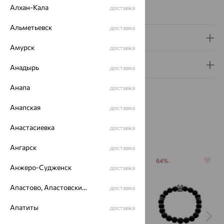
Алхан-Кала
доставка
Вес металла:
25.52 — 27.18
Альметьевск
доставка
Доставка и оплата
Амурск
доставка
Гарантия и возврат
Анадырь
доставка
Анапа
доставка
Анапская
доставка
Анастасиевка
доставка
Похожие изделия
Ангарск
доставка
64%
64%
64%
Анжеро-Судженск
доставка
Апастово, Апастовский район
доставка
Апатиты
доставка