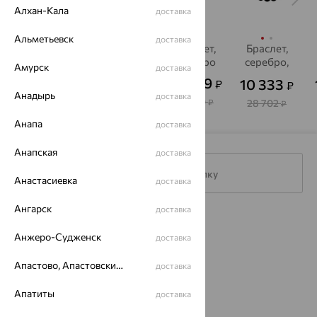
Алхан-Кала
доставка
Альметьевск
доставка
Браслет,
Браслет,
Браслет,
Браслет,
серебро,
серебро
серебро
серебро,
Амурск
доставка
оникс
оникс
22 678
25 859
10 625
10 333
₽
₽
₽
₽
от
от
Анадырь
доставка
62 994
71 830
29 513
28 702
₽
₽
₽
₽
Анапа
доставка
Анапская
доставка
Подписаться на рассылку
Анастасиевка
доставка
Ангарск
доставка
Каталог
Анжеро-Судженск
доставка
Акции
Апастово, Апастовский район
доставка
Магазины
Апатиты
доставка
Покупателям