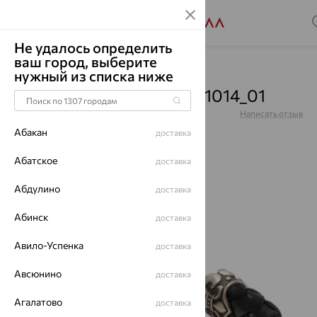
Не удалось определить
ваш город, выберите
Главная
Каталог
Браслеты декоративные
нужный из списка ниже
Браслет, серебро, RH631014_01
Артикул:
RH631014_01
Написать отзыв
Абакан
доставка
Абатское
доставка
Абдулино
62%
доставка
Абинск
доставка
Авило-Успенка
доставка
Авсюнино
доставка
Агалатово
доставка