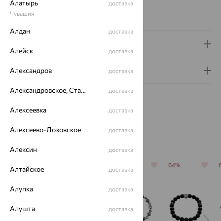
Алатырь
доставка
Вес металла:
21.07
Чувашия
Характеристика вставки:
Алдан
доставка
Доставка и оплата
Алейск
доставка
Гарантия и возврат
Александров
доставка
Александровское, Ставропольский край
доставка
Алексеевка
доставка
Алексеево-Лозовское
доставка
Похожие изделия
Алексин
доставка
64%
64%
64%
64%
Алтайское
доставка
Алупка
доставка
Алушта
доставка