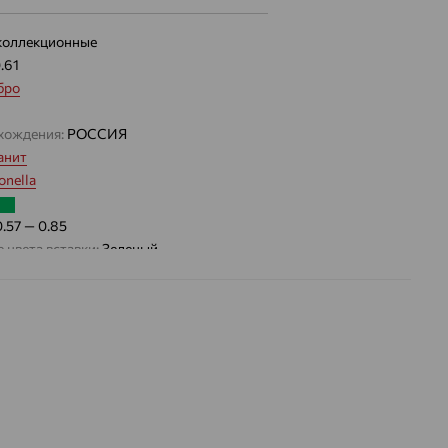
коллекционные
0.61
бро
хождения:
РОССИЯ
анит
nella
0.57 — 0.85
 цвета вставки:
Зеленый
а вставки:
Я
Султанит иск.
ДЕНИЕ
Искусственный
Зеленый