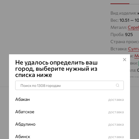
Вид изделия:
Вес:
10.51 — 1
Металл:
Сере
Проба:
925
Страна проис
Вставка:
Султ
Коллекции:
Mo
Не удалось определить ваш
Цвет вставки:
город, выберите нужный из
Вес металла:
списка ниже
Наименование
Характеристик
ВИД КАМН
Абакан
доставка
ПРОИСХОЖ
Абатское
доставка
ЦВЕТ
Абдулино
доставка
Абинск
доставка