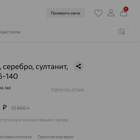
0
Проверить заказ
 серебро, султанит,
6-140
06-140
Написать отзыв
4
₽
12 650
₽
тупно для заказа в вашем городе
оставка и оплата
Гарантия и возврат