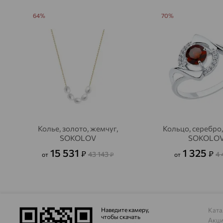
64%
70%
Колье, золото, жемчуг,
Кольцо, серебро,
SOKOLOV
SOKOLO
15 531
1 325
₽
₽
43 143
4 
от
₽
от
Наведите камеру,
Ката
чтобы скачать
Акц