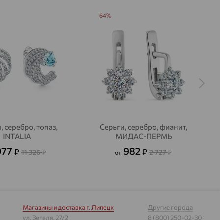
64%
, серебро, топаз,
Серьги, серебро, фианит,
INTALIA
МИДАС-ПЕРМЬ
077
982
₽
₽
11 326
2 727
₽
от
₽
Магазины и доставка
г. Липецк
Другие города
ул. Зегеля, 27/2
8 (800) 250-02-30