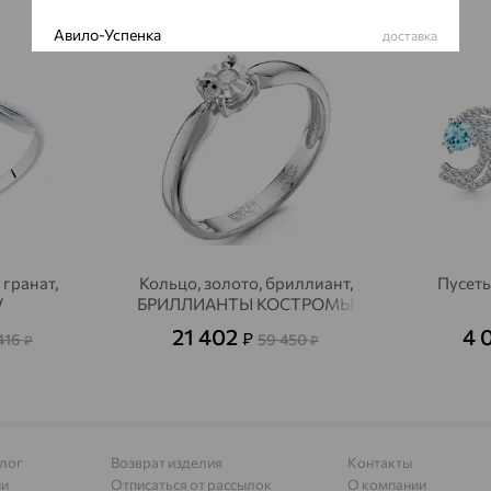
Авило-Успенка
64%
64%
доставка
Авсюнино
доставка
Агалатово
доставка
Агидель
доставка
Агинское
доставка
Агрыз
доставка
 гранат,
Кольцо, золото, бриллиант,
Пусеты
Адыгейск
доставка
V
БРИЛЛИАНТЫ КОСТРОМЫ
21 402
4 
₽
416
59 450
Азов
₽
₽
доставка
Акбулак
доставка
Аксай
доставка
лог
Возврат изделия
Контакты
Актаныш
доставка
ии
Отписаться от рассылок
О компании