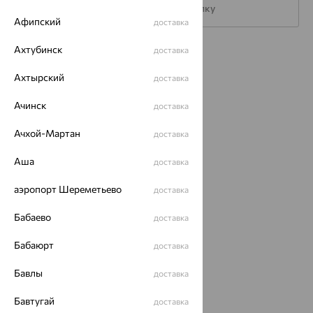
Подписаться на рассылку
Афипский
доставка
Ахтубинск
доставка
Каталог
Ахтырский
доставка
Акции
Ачинск
доставка
Доставка
Ачхой-Мартан
доставка
Покупателям
О нас
Аша
доставка
Магазины и доставка
г. Липецк
аэропорт Шереметьево
доставка
ул. Зегеля, 27/2
еще 3
Бабаево
доставка
Другие города
Бабаюрт
доставка
8 (800) 250-02-30
Заказать звонок
Бавлы
доставка
Бавтугай
доставка