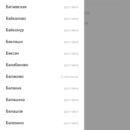
Багаевская
доставка
© ООО «Ювелирный дом «Кристалл»,
2009
– 2026
Архив акций
Архив изделий
Карта сайта
Байкалово
доставка
На информационном ресурсе применяются
рекомендательные технологии
Байконур
доставка
ОГРН 1044800168379
Политика конфеденциальности
Баклаши
доставка
Разработка сайта —
CUBA
Баксан
доставка
Балабаново
доставка
Балаково
2 магазина
Балахна
доставка
Балашиха
доставка
Балашов
доставка
Балезино
доставка