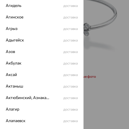
Агидель
доставка
Агинское
доставка
Агрыз
доставка
Адыгейск
доставка
Азов
доставка
Акбулак
доставка
Аксай
доставка
Запросить дополнительные фото
Актаныш
доставка
Размеры:
Актюбинский, Азнакаевский район
доставка
16.5
Алагир
доставка
131 704
Алапаевск
доставка
₽
365 844
₽