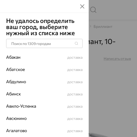
Не удалось определить
ваш город, выберите
Главная
Каталог
Браслеты декоративные
Бриллиант
нужный из списка ниже
Браслет, золото, бриллиант, 10-
220438-00-00
Абакан
доставка
Артикул:
10-220438-00-00
Написать отзыв
Абатское
доставка
Абдулино
доставка
64%
Абинск
доставка
Авило-Успенка
доставка
Авсюнино
доставка
Агалатово
доставка