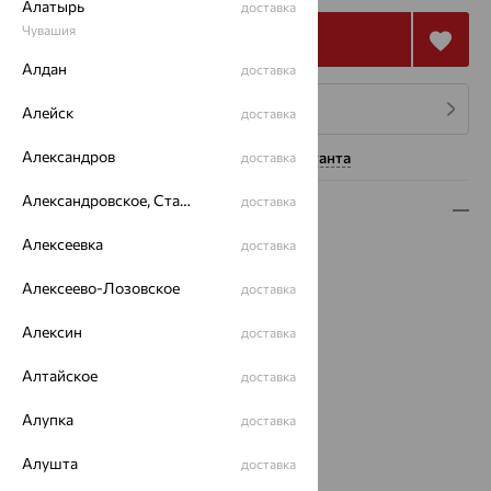
Алатырь
доставка
Чувашия
Купить
Алдан
доставка
4 платежа по 32 926
₽
Алейск
доставка
Александров
Нужна помощь консультанта
доставка
Александровское, Ставропольский край
доставка
Описание
Алексеевка
доставка
Вид изделия:
декоративные
Вес:
5.38
Алексеево-Лозовское
доставка
Металл:
Золото
Цвет металла:
Белый
Алексин
доставка
Проба:
585
Алтайское
Страна происхождения:
РОССИЯ
доставка
Вставка:
Бриллиант
Алупка
доставка
Бренд:
MASTER BRILLIANT
Цвет вставки:
Алушта
доставка
Вес металла:
5.282