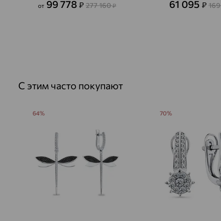
99 778
61 095
₽
₽
277 160
169
от
₽
С этим часто покупают
64%
70%