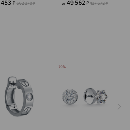
 453
49 562
₽
₽
662 370
137 672
₽
от
₽
70%