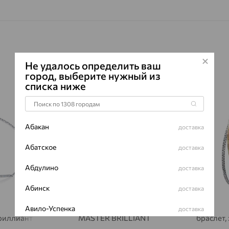
ФОРМА ОГ
ГРАНЕЙ
ЧИСТОТА
Сертификаты 
Не удалось определить ваш
город, выберите нужный из
списка ниже
64%
64%
Абакан
доставка
Абатское
доставка
Абдулино
доставка
Абинск
доставка
Браслет, золото, бриллиант,
Авило-Успенка
доставка
бриллиант
MASTER BRILLIANT
браслет,
Авсюнино