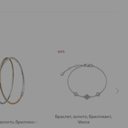
РАНКИ
Круглая
57
3/5
на камни
64%
Браслет, золото, бриллиант,
 золото, бриллиант
Vesna