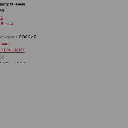
декоративные
.55
то
:
Белый
хождения:
РОССИЯ
лиант
R BRILLIANT
10.174 — 10.424
 цвета вставки:
Бесцветный
а вставки:
Я
Бриллиант
ДЕНИЕ
Натуральный
Бесцветный
0,631
ВО
100