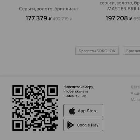
серьги, золото, б
Серьги, золото, бриллиант
MASTER BRIL
177 379
197 208
₽
₽
492 719
65
₽
Браслеты SOKOLOV
Браслет
Наведите камеру,
Ката
чтобы скачать
Акц
приложение.
Маг