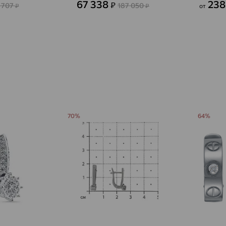
доставка
67 338
238
₽
 707
187 050
₽
₽
от
Агалатово
доставка
Агидель
доставка
Агинское
доставка
Агрыз
доставка
Адыгейск
доставка
70%
64%
Азов
доставка
Акбулак
доставка
Аксай
доставка
Актаныш
доставка
Актюбинский, Азнакаевский район
доставка
Алагир
доставка