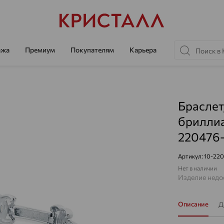
ажа
Премиум
Покупателям
Карьера
Браслет
бриллиа
220476
Артикул:
10-22
Нет в наличии
Изделие недос
Описание
Д