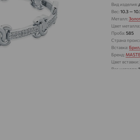
Вид изделия:
Вес:
10.3 — 10
Металл:
Золо
Цвет металла
Проба:
585
Страна проис
Вставка:
Брил
Бренд:
MASTE
Цвет вставки:
Вес металла:
Наименование
Характеристик
ВИД КАМН
ПРОИСХОЖ
ЦВЕТ
ВЕС
КОЛИЧЕСТ