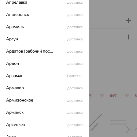
Апрелевка
доставка
Сертификаты на камни
Апшеронск
доставка
Доставка и оплата
Арамиль
доставка
Гарантия и возврат
Аргун
доставка
Ардатов (рабочий поселок)
доставка
Ардон
доставка
Арзамас
1 магазин
Похожие изделия
Армавир
доставка
64%
64%
64%
64%
64%
Армизонское
доставка
Армянск
доставка
Арсеньев
доставка
Арск
доставка