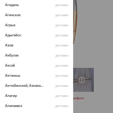
Агидель
доставка
Агинское
доставка
Агрыз
доставка
Адыгейск
доставка
Азов
доставка
Акбулак
доставка
Аксай
доставка
Актаныш
доставка
Актюбинский, Азнакаевский район
доставка
Алагир
доставка
Запросить дополнительные фото
Алапаевск
доставка
Размеры: