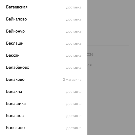
Багаевская
доставка
Другие города
8 (800) 250-02-30
Байкалово
доставка
Заказать звонок
Байконур
доставка
Баклаши
доставка
© ООО «Ювелирный дом «Кристалл»,
2009
– 2026
Баксан
доставка
Архив акций
Архив изделий
Карта сайта
На информационном ресурсе применяются
Балабаново
доставка
рекомендательные технологии
ОГРН 1044800168379
Балаково
2 магазина
Политика конфеденциальности
Балахна
доставка
Разработка сайта —
CUBA
Балашиха
доставка
Балашов
доставка
Балезино
доставка