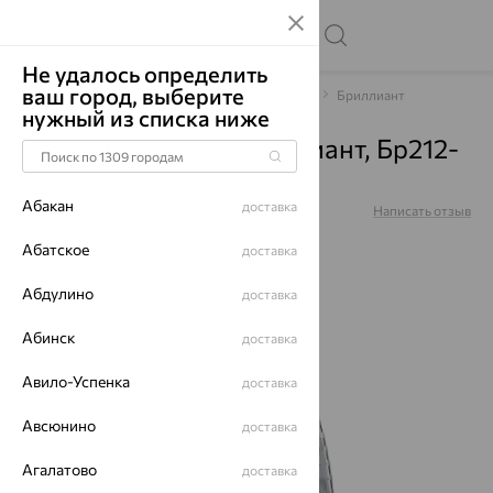
Не удалось определить
ваш город, выберите
Главная
Каталог
Браслеты декоративные
Бриллиант
нужный из списка ниже
Браслет, золото, бриллиант, Бр212-
9915-17
Абакан
доставка
Артикул:
Бр212-9915-17
Написать отзыв
Абатское
доставка
Абдулино
доставка
Абинск
доставка
64%
Авило-Успенка
доставка
Авсюнино
доставка
Агалатово
доставка