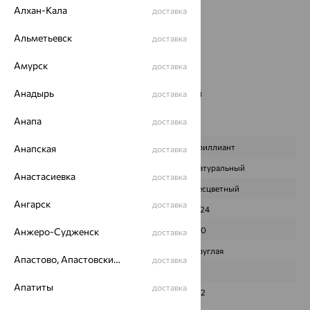
Алхан-Кала
доставка
Страна происхождения:
РОССИЯ
Вставка:
Бриллиант
Альметьевск
доставка
Цвет вставки:
Вес металла:
13.342
Амурск
доставка
Новинка:
Да
Наименование цвета вставки:
Анадырь
Бесцветный
доставка
Премиум:
Да
Анапа
доставка
Характеристика вставки:
ВИД КАМНЯ
Бриллиант
Анапская
доставка
ПРОИСХОЖДЕНИЕ
Натуральный
Анастасиевка
доставка
ЦВЕТ
Бесцветный
Ангарск
доставка
ВЕС
0,24
КОЛИЧЕСТВО
120
Анжеро-Судженск
доставка
ФОРМА ОГРАНКИ
Круглая
Апастово, Апастовский район
доставка
ГРАНЕЙ
17
Апатиты
доставка
ЧИСТОТА
2/2