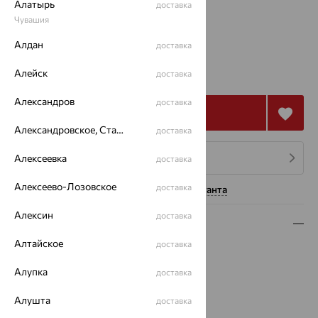
Алатырь
доставка
Чувашия
17
Алдан
доставка
416 207
₽
Алейск
доставка
1 156 131
₽
Александров
доставка
Купить
Александровское, Ставропольский край
доставка
Алексеевка
4 платежа по 104 052
₽
доставка
Алексеево-Лозовское
доставка
Нужна помощь консультанта
Алексин
доставка
Описание
Алтайское
доставка
Вид изделия:
декоративные
Вес:
14.13
Алупка
доставка
Металл:
Золото
Цвет металла:
Белый
Алушта
доставка
Проба:
585