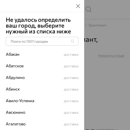
Не удалось определить
ваш город, выберите
Главная
Каталог
Браслеты декоративные
Бриллиант
нужный из списка ниже
Браслет, золото, бриллиант,
бр772195б
Абакан
доставка
Артикул:
бр772195б
Написать отзыв
Абатское
доставка
Абдулино
доставка
65%
Абинск
доставка
Авило-Успенка
доставка
Авсюнино
доставка
Агалатово
доставка