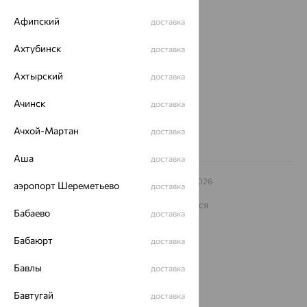
О нас
Афипский
доставка
Магазины и доставка
г. Липецк
ул. Зегеля, 27/2
Ахтубинск
доставка
еще 3
Ахтырский
Другие города
доставка
8 (800) 250-02-30
Ачинск
Заказать звонок
доставка
Ачхой-Мартан
доставка
Аша
доставка
© ООО «Ювелирный дом «Кристалл»,
2009
– 2026
аэропорт Шереметьево
доставка
Архив акций
Архив изделий
Карта сайта
На информационном ресурсе применяются
Бабаево
рекомендательные технологии
доставка
ОГРН 1044800168379
Бабаюрт
доставка
Политика конфеденциальности
Бавлы
Разработка сайта —
CUBA
доставка
Бавтугай
доставка