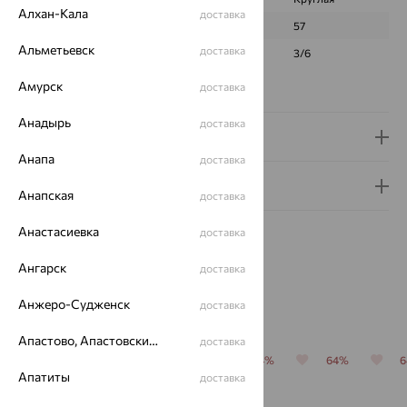
Алхан-Кала
доставка
ГРАНЕЙ
17
57
Альметьевск
доставка
ЧИСТОТА
2/3
3/6
Сертификаты на камни
Амурск
доставка
Анадырь
доставка
Доставка и оплата
Анапа
доставка
Гарантия и возврат
Анапская
доставка
Анастасиевка
доставка
Ангарск
доставка
Анжеро-Судженск
Похожие изделия
доставка
Апастово, Апастовский район
доставка
64%
64%
64%
64%
64%
Апатиты
доставка