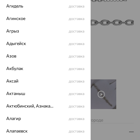
Агидель
доставка
Агинское
доставка
Агрыз
доставка
Адыгейск
доставка
Азов
доставка
Акбулак
доставка
Аксай
доставка
Актаныш
доставка
Актюбинский, Азнакаевский район
доставка
Нет в наличии
Алагир
доставка
Изделие недоступно для заказа в вашем городе
Алапаевск
доставка
Описание