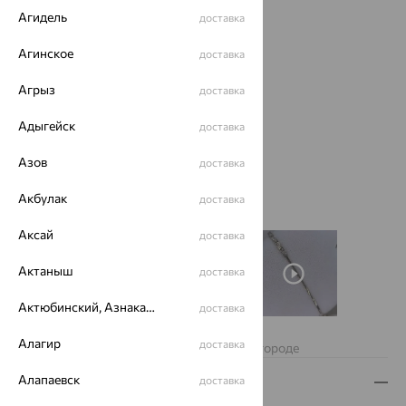
Агидель
доставка
Агинское
доставка
Агрыз
доставка
Адыгейск
доставка
Азов
доставка
Акбулак
доставка
Аксай
доставка
Актаныш
доставка
Актюбинский, Азнакаевский район
доставка
Нет в наличии
Алагир
доставка
Изделие недоступно для заказа в вашем городе
Алапаевск
доставка
Описание