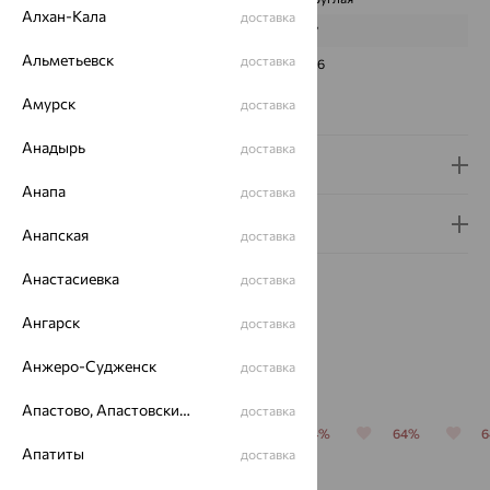
Алхан-Кала
доставка
ГРАНЕЙ
57
Альметьевск
доставка
ЧИСТОТА
3/6
Сертификаты на камни
Амурск
доставка
Анадырь
доставка
Доставка и оплата
Анапа
доставка
Гарантия и возврат
Анапская
доставка
Анастасиевка
доставка
Ангарск
доставка
Анжеро-Судженск
Похожие изделия
доставка
Апастово, Апастовский район
доставка
64%
64%
64%
64%
64%
Апатиты
доставка