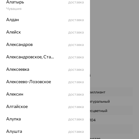
Алатырь
доставка
Вид изделия:
декоративные
Чувашия
Вес:
4.2
Металл:
Золото
Алдан
доставка
Цвет металла:
Белый
Алейск
Проба:
585
доставка
Страна происхождения:
РОССИЯ
Александров
доставка
Вставка:
Бриллиант
Бренд:
Delta
Александровское, Ставропольский край
доставка
Цвет вставки:
Вес металла:
4.1
Алексеевка
доставка
Наименование цвета вставки:
Бесцветный
Алексеево-Лозовское
Характеристика вставки:
доставка
ВИД КАМНЯ
Бриллиант
Алексин
доставка
ПРОИСХОЖДЕНИЕ
Натуральный
Алтайское
доставка
ЦВЕТ
Бесцветный
Алупка
доставка
ВЕС
0,104
КОЛИЧЕСТВО
7
Алушта
доставка
ФОРМА ОГРАНКИ
Круглая