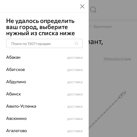
Не удалось определить
ваш город, выберите
Главная
Каталог
Браслеты декоративные
Бриллиант
нужный из списка ниже
Браслет, золото, бриллиант,
БР772961б
Абакан
доставка
Артикул:
БР772961б
Написать отзыв
Абатское
доставка
Абдулино
доставка
64%
Абинск
доставка
Авило-Успенка
доставка
Авсюнино
доставка
Агалатово
доставка