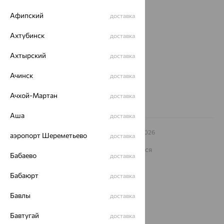
О нас
Афипский
доставка
Магазины и доставка
г. Липецк
ул. Зегеля, 27/2
Ахтубинск
доставка
еще 3
Ахтырский
Другие города
доставка
8 (800) 250-02-30
Ачинск
Заказать звонок
доставка
Ачхой-Мартан
доставка
Аша
доставка
© ООО «Ювелирный дом «Кристалл»,
2009
– 2026
аэропорт Шереметьево
доставка
Архив акций
Архив изделий
Карта сайта
На информационном ресурсе применяются
Бабаево
рекомендательные технологии
доставка
ОГРН 1044800168379
Бабаюрт
доставка
Политика конфеденциальности
Бавлы
Разработка сайта —
CUBA
доставка
Бавтугай
доставка