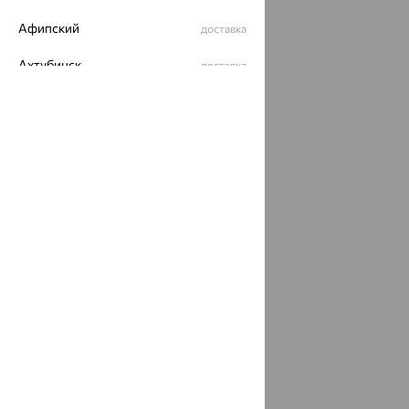
Афипский
доставка
Ахтубинск
доставка
Ахтырский
доставка
Ачинск
доставка
Ачхой-Мартан
доставка
Аша
доставка
аэропорт Шереметьево
доставка
Бабаево
доставка
Бабаюрт
доставка
Бавлы
доставка
Бавтугай
доставка