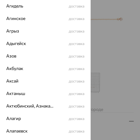
Агидель
доставка
Агинское
доставка
Агрыз
доставка
Адыгейск
доставка
Азов
доставка
Акбулак
доставка
Аксай
доставка
Актаныш
доставка
Нет в наличии
Актюбинский, Азнакаевский район
доставка
Изделие недоступно для заказа в вашем городе
Алагир
доставка
Описание
Алапаевск
доставка
Вид изделия:
декоративные