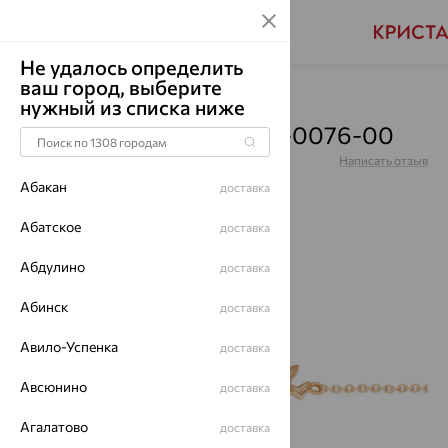
Не удалось определить
ваш город, выберите
Главная
Каталог
Браслеты декоративные
нужный из списка ниже
Браслет, золото, 00-68-0076-00
Артикул:
00-68-0076-00
Написать отзыв
Абакан
доставка
Абатское
доставка
Абдулино
64%
доставка
Абинск
доставка
Авило-Успенка
доставка
Авсюнино
доставка
Агалатово
доставка