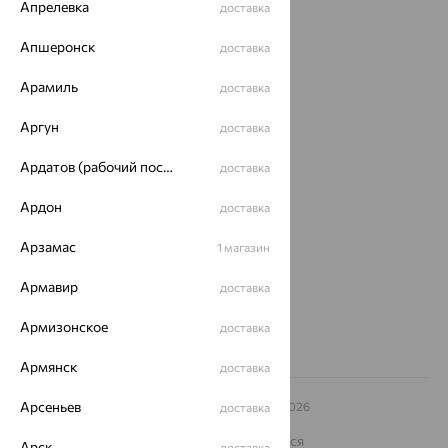
Апрелевка
доставка
Акции
Апшеронск
доставка
Доставка
Арамиль
доставка
Покупателям
Аргун
доставка
О нас
Ардатов (рабочий поселок)
доставка
Магазины и доставка
г. Липецк
ул. Зегеля, 27/2
Ардон
доставка
еще 3
Арзамас
1 магазин
Другие города
8 (800) 250-02-30
Армавир
доставка
Заказать звонок
Армизонское
доставка
Армянск
доставка
Арсеньев
© ООО «Ювелирный дом «Кристалл»,
2009
– 2026
доставка
Архив акций
Архив изделий
Карта сайта
На информационном ресурсе применяются
Арск
доставка