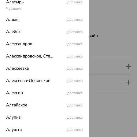
Вес:
2.06 — 2.14
Алатырь
доставка
Металл:
Золото
Чувашия
Цвет металла:
Красный
Алдан
доставка
Проба:
585
Страна происхождения:
РОССИЯ
Алейск
доставка
Виды дизайна браслетов:
Европейский дизайн
Бренд:
Золотые Узоры
Александров
доставка
Вес металла:
2.06 — 2.14
Александровское, Ставропольский край
доставка
Доставка и оплата
Алексеевка
доставка
Алексеево-Лозовское
доставка
Гарантия и возврат
Алексин
доставка
Алтайское
доставка
Алупка
доставка
Похожие изделия
Алушта
доставка