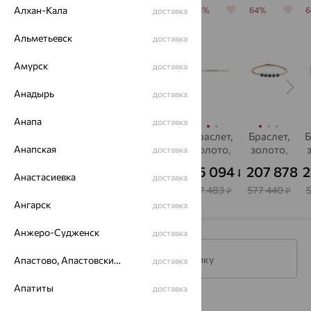
Алхан-Кала
64%
64%
64%
64%
64%
доставка
Альметьевск
доставка
Амурск
доставка
Анадырь
доставка
Анапа
доставка
Браслет,
Браслет,
Браслет,
Браслет,
Браслет,
Б
Анапская
золото,
золото,
золото,
золото,
золото,
доставка
фианит,
перламутр,
SOKOLOV
SOKOLOV
сапфир,
а
28 763
24 311
12 732
35 094
207 878
2
₽
₽
₽
₽
₽
от
от
SOKOLOV
MAGIC
MASTER
S
Анастасиевка
доставка
STONES
BRILLIANT
79 898
67 531
35 368
97 483
577 440
₽
₽
₽
₽
₽
Ангарск
доставка
Анжеро-Судженск
доставка
Подписаться на рассылку
Апастово, Апастовский район
доставка
Апатиты
доставка
Каталог