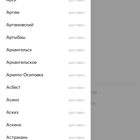
О нас
Артем
доставка
Магазины и доставка
г. Липецк
Артемовский
доставка
ул. Зегеля, 27/2
еще 3
Артыбаш
доставка
Другие города
Архангельск
доставка
8 (800) 250-02-30
Заказать звонок
Архангельское
доставка
Архипо-Осиповка
доставка
Асбест
доставка
© ООО «Ювелирный дом «Кристалл»,
2009
– 2026
Архив акций
Архив изделий
Карта сайта
Асино
доставка
На информационном ресурсе применяются
рекомендательные технологии
Аскиз
доставка
ОГРН 1044800168379
Политика конфеденциальности
Аскино
доставка
Разработка сайта —
CUBA
Астрахань
доставка