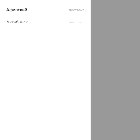
Афипский
доставка
Ахтубинск
доставка
Ахтырский
доставка
Ачинск
доставка
Ачхой-Мартан
доставка
Аша
доставка
аэропорт Шереметьево
доставка
Бабаево
доставка
Бабаюрт
доставка
Бавлы
доставка
Бавтугай
доставка