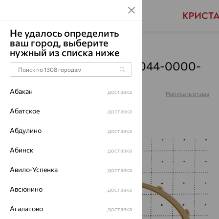
Не удалось определить
ваш город, выберите
Главная
Каталог
Браслеты декоративные
нужный из списка ниже
Браслет, золото, 008-0044-0000-
010
Абакан
доставка
Артикул:
008-0044-0000-010
Написать отзыв
Абатское
доставка
Абдулино
доставка
64%
Абинск
доставка
Авило-Успенка
доставка
Авсюнино
доставка
Агалатово
доставка