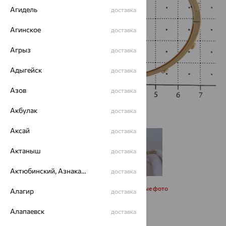
Агидель
доставка
Агинское
доставка
Агрыз
доставка
Адыгейск
доставка
Азов
доставка
Акбулак
доставка
Аксай
доставка
Актаныш
доставка
Актюбинский, Азнакаевский район
доставка
Запросить дополнительные фото
Алагир
доставка
Алапаевск
доставка
Размеры: