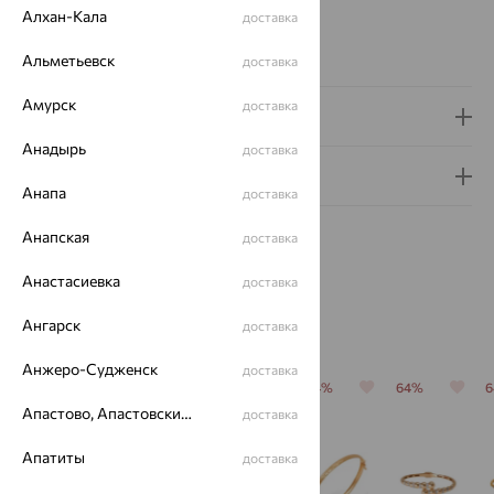
Страна происхождения:
РОССИЯ
Алхан-Кала
доставка
Бренд:
MAGIC STONES
Вес металла:
7.68 — 7.75
Альметьевск
доставка
Амурск
доставка
Доставка и оплата
Анадырь
доставка
Гарантия и возврат
Анапа
доставка
Анапская
доставка
Анастасиевка
доставка
Похожие изделия
Ангарск
доставка
Анжеро-Судженск
доставка
64%
70%
64%
64%
64%
Апастово, Апастовский район
доставка
Апатиты
доставка