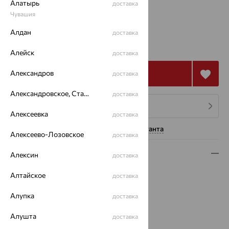
Алатырь
доставка
17
Чувашия
Алдан
доставка
от 96 739
₽
268 720
₽
Алейск
доставка
Александров
Купить
доставка
Александровское, Ставропольский край
доставка
4 платежа по 24 185
₽
Алексеевка
доставка
Нужна помощь консультанта
Алексеево-Лозовское
доставка
Описание
Алексин
доставка
Вид изделия:
жесткие
Алтайское
доставка
Вес:
7.68 — 7.75
Алупка
Металл:
Золото
доставка
Цвет металла:
Красный
Алушта
доставка
Проба:
585