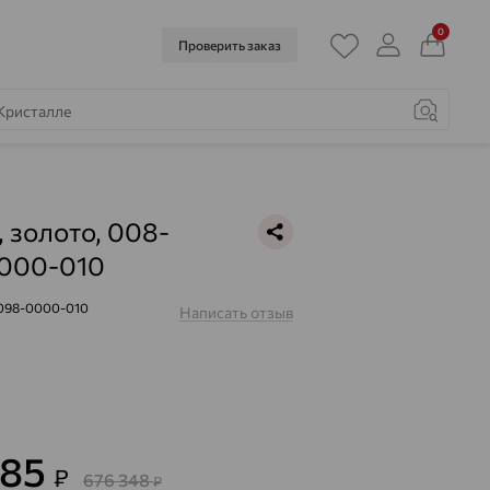
0
Проверить заказ
, золото, 008-
000-010
098-0000-010
Написать отзыв
485
₽
676 348
₽