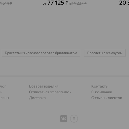
77 125
20 
₽
11 514
214 237
₽
от
₽
Азов
доставка
Акбулак
доставка
Аксай
доставка
Актаныш
доставка
Браслеты из красного золота с бриллиантом
Браслеты с жемчугом
Актюбинский, Азнакаевский район
доставка
Алагир
доставка
Алапаевск
доставка
лог
Возврат изделия
Контакты
Алатырь
доставка
ии
Отписаться от рассылок
О компании
Чувашия
азины
Доставка
Отзывы клиентов
Алдан
доставка
Алейск
доставка
Александров
доставка