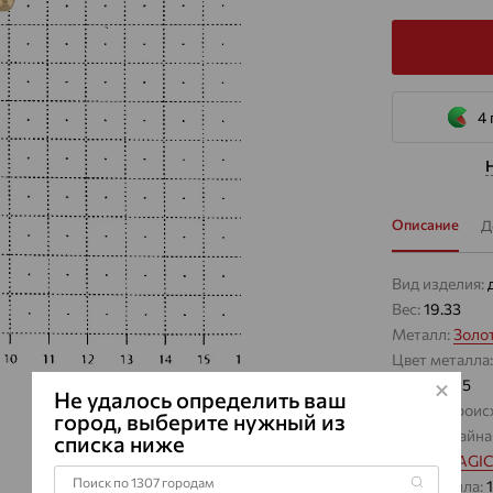
4 
Описание
Д
Вид изделия:
Вес:
19.33
Металл:
Золо
Цвет металла
Проба:
585
Не удалось определить ваш
Страна проис
город, выберите нужный из
Виды дизайна
списка ниже
Бренд:
MAGIC
Вес металла: