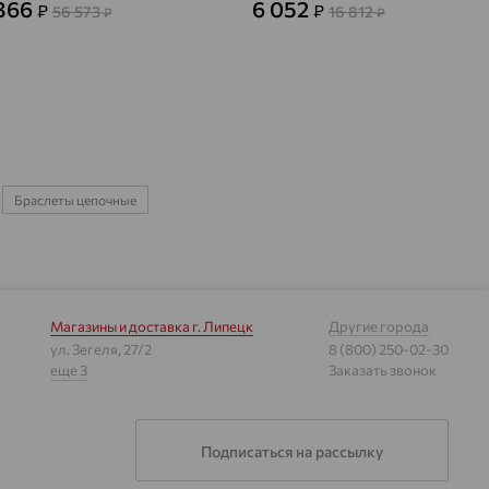
366
6 052
₽
₽
56 573
16 812
₽
₽
Браслеты цепочные
Магазины и доставка
г. Липецк
Другие города
ул. Зегеля, 27/2
8 (800) 250-02-30
еще 3
Заказать звонок
Подписаться на рассылку