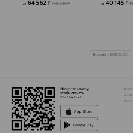
64 562
40 145
₽
₽
179 340
1
от
₽
от
Браслеты SOKOLOV
Наведите камеру,
Ката
чтобы скачать
Акц
приложение.
Маг