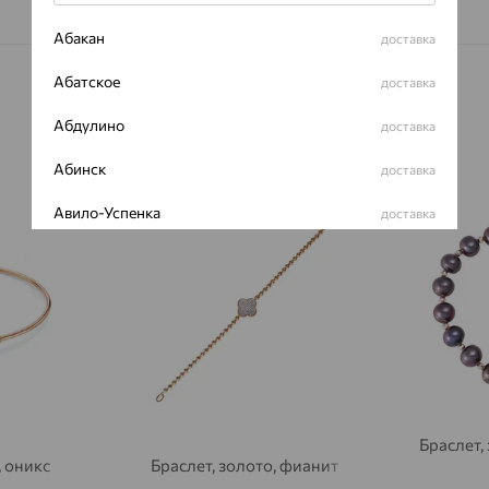
Абакан
доставка
Абатское
доставка
Абдулино
доставка
Абинск
доставка
64%
64%
Авило-Успенка
доставка
Авсюнино
доставка
Агалатово
доставка
Агидель
доставка
Агинское
доставка
Агрыз
доставка
Браслет,
, оникс
Браслет, золото, фианит
Адыгейск
доставка