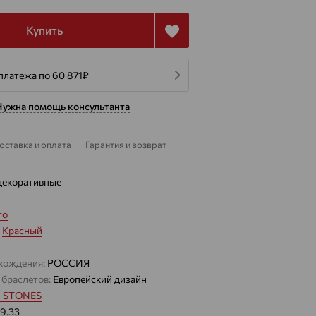
Купить
платежа по 60 871
₽
Нужна помощь консультанта
оставка и оплата
Гарантия и возврат
декоративные
то
:
Красный
хождения:
РОССИЯ
 браслетов:
Европейский дизайн
 STONES
19.33