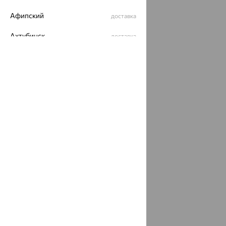
Афипский
доставка
Ахтубинск
доставка
Ахтырский
доставка
Ачинск
доставка
Ачхой-Мартан
доставка
Аша
доставка
аэропорт Шереметьево
доставка
Бабаево
доставка
Бабаюрт
доставка
Бавлы
доставка
Бавтугай
доставка