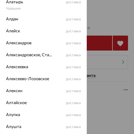
Алатырь
доставка
17
Чувашия
Алдан
доставка
от 168 286
₽
467 461
₽
Алейск
доставка
Александров
Купить
доставка
Александровское, Ставропольский край
доставка
4 платежа по 42 072
₽
Алексеевка
доставка
Нужна помощь консультанта
Алексеево-Лозовское
доставка
Описание
Алексин
доставка
Вид изделия:
декоративные
Алтайское
доставка
Вес:
13.36 — 13.39
Алупка
Металл:
Золото
доставка
Цвет металла:
Красный
Алушта
доставка
Проба:
585