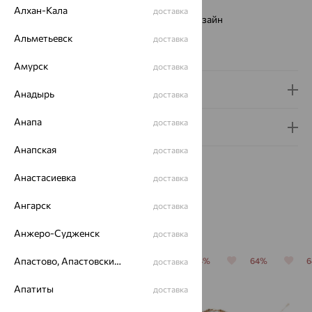
Страна происхождения:
РОССИЯ
Алхан-Кала
доставка
Виды дизайна браслетов:
Европейский дизайн
Бренд:
MAGIC STONES
Альметьевск
доставка
Вес металла:
13.36 — 13.39
Амурск
доставка
Доставка и оплата
Анадырь
доставка
Анапа
доставка
Гарантия и возврат
Анапская
доставка
Анастасиевка
доставка
Ангарск
доставка
Похожие изделия
Анжеро-Судженск
доставка
Апастово, Апастовский район
64%
64%
64%
64%
64%
доставка
Апатиты
доставка