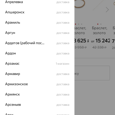
Апрелевка
доставка
Апшеронск
доставка
Арамиль
доставка
Браслет,
Браслет,
Браслет,
Браслет,
Браслет,
Б
Аргун
золото,
золото
золото
золото
золото
доставка
жемчуг,
а
47 416
128 860
98 625
15 242
10 439
7
₽
₽
₽
₽
₽
от
от
от
De Fleur
Ардатов (рабочий поселок)
доставка
131 711
357 944
273 958
42 338
28 997
2
₽
₽
₽
₽
₽
Ардон
доставка
Арзамас
1 магазин
Подписаться на рассылку
Армавир
доставка
Армизонское
доставка
Каталог
Армянск
доставка
Акции
Арсеньев
доставка
Магазины
Арск
доставка