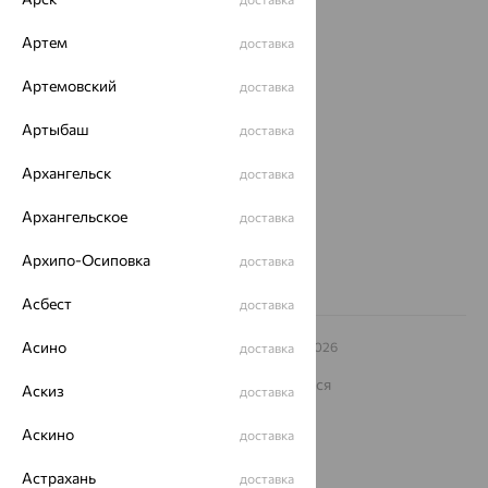
Покупателям
Артем
доставка
О нас
Артемовский
доставка
Магазины и доставка
г. Липецк
ул. Зегеля, 27/2
Артыбаш
доставка
еще 3
Архангельск
доставка
Другие города
8 (800) 250-02-30
Архангельское
доставка
Заказать звонок
Архипо-Осиповка
доставка
Асбест
доставка
Асино
© ООО «Ювелирный дом «Кристалл»,
2009
– 2026
доставка
Архив акций
Архив изделий
Карта сайта
На информационном ресурсе применяются
Аскиз
доставка
рекомендательные технологии
ОГРН 1044800168379
Аскино
доставка
Политика конфеденциальности
Астрахань
доставка
Разработка сайта —
CUBA