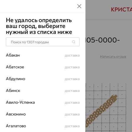
Не удалось определить
ваш город, выберите
Главная
Каталог
Браслеты декоративные
нужный из списка ниже
Браслет, золото, 008-0105-0000-
010
Абакан
доставка
Артикул:
008-0105-0000-010
Написать отзыв
Абатское
доставка
Абдулино
доставка
64%
Абинск
доставка
Авило-Успенка
доставка
Авсюнино
доставка
Агалатово
доставка