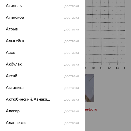
Агидель
доставка
Агинское
доставка
Агрыз
доставка
Адыгейск
доставка
Азов
доставка
Акбулак
доставка
Аксай
доставка
Актаныш
доставка
Актюбинский, Азнакаевский район
доставка
Запросить дополнительные фото
Алагир
доставка
Алапаевск
доставка
Размеры: