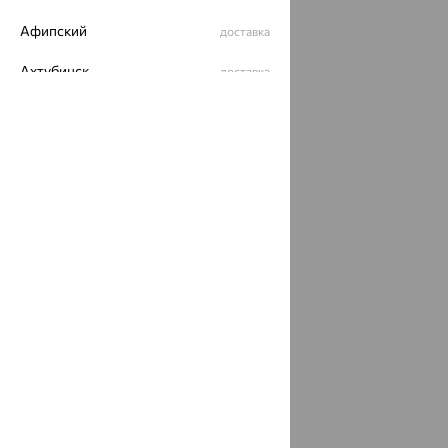
Афипский
доставка
Ахтубинск
доставка
Ахтырский
доставка
Ачинск
доставка
Ачхой-Мартан
доставка
Аша
доставка
аэропорт Шереметьево
доставка
Бабаево
доставка
Бабаюрт
доставка
Бавлы
доставка
Бавтугай
доставка