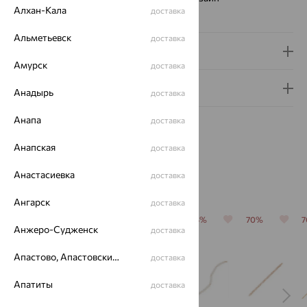
Алхан-Кала
доставка
Вес металла:
13.43 — 13.49
Альметьевск
доставка
Доставка и оплата
Амурск
доставка
Гарантия и возврат
Анадырь
доставка
Анапа
доставка
Анапская
доставка
Анастасиевка
доставка
Похожие изделия
Ангарск
доставка
64%
70%
64%
64%
70%
Анжеро-Судженск
доставка
Апастово, Апастовский район
доставка
Апатиты
доставка