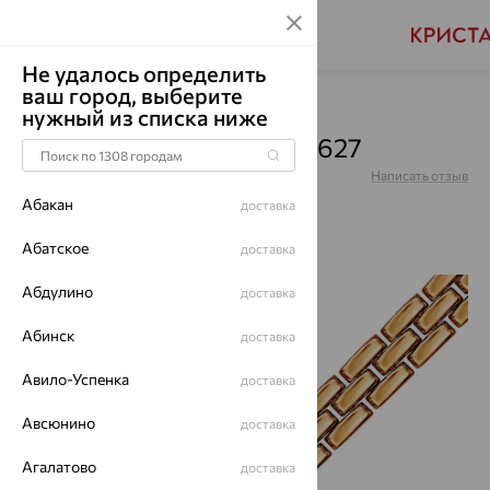
Не удалось определить
ваш город, выберите
Главная
Каталог
Браслеты декоративные
нужный из списка ниже
Браслет, золото, 01Б012627
Артикул:
01Б012627
Написать отзыв
Абакан
доставка
Абатское
доставка
Абдулино
64%
доставка
Абинск
доставка
Авило-Успенка
доставка
Авсюнино
доставка
Агалатово
доставка