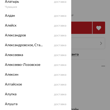
Алатырь
доставка
Чувашия
от 130 491
₽
362 476
Алдан
₽
доставка
Алейск
доставка
Купить
Александров
доставка
4 платежа по 32 623
₽
Александровское, Ставропольский край
доставка
Нужна помощь консультанта
Алексеевка
доставка
Алексеево-Лозовское
доставка
Описание
Алексин
доставка
Вид изделия:
декоративные
Вес:
13.43 — 13.49
Алтайское
доставка
Металл:
Золото
Цвет металла:
Красный
Алупка
доставка
Проба:
585
Страна происхождения:
РОССИЯ
Алушта
доставка
Виды дизайна браслетов:
Европейский дизайн