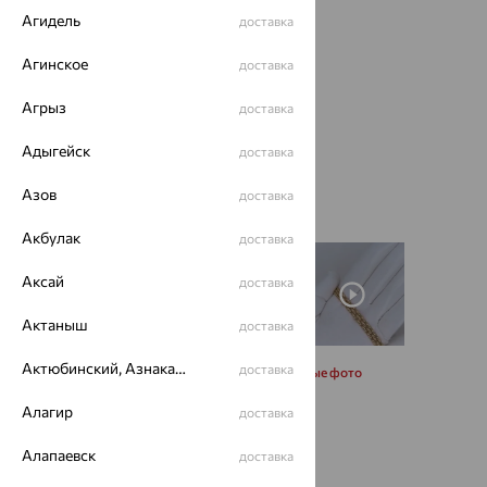
Агидель
доставка
Агинское
доставка
Агрыз
доставка
Адыгейск
доставка
Азов
доставка
Акбулак
доставка
Аксай
доставка
Актаныш
доставка
Актюбинский, Азнакаевский район
доставка
Запросить дополнительные фото
Алагир
доставка
Размеры:
Алапаевск
доставка
17