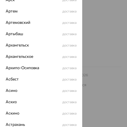
О нас
Магазины и доставка
г. Липецк
Артем
доставка
ул. Зегеля, 27/2
Артемовский
еще 3
доставка
Другие города
Артыбаш
доставка
8 (800) 250-02-30
Заказать звонок
Архангельск
доставка
Архангельское
доставка
Архипо-Осиповка
доставка
© ООО «Ювелирный дом «Кристалл»,
2009
– 2026
Асбест
доставка
Архив акций
Архив изделий
Карта сайта
На информационном ресурсе применяются
рекомендательные технологии
Асино
доставка
ОГРН 1044800168379
Аскиз
Политика конфеденциальности
доставка
Разработка сайта —
CUBA
Аскино
доставка
Астрахань
доставка