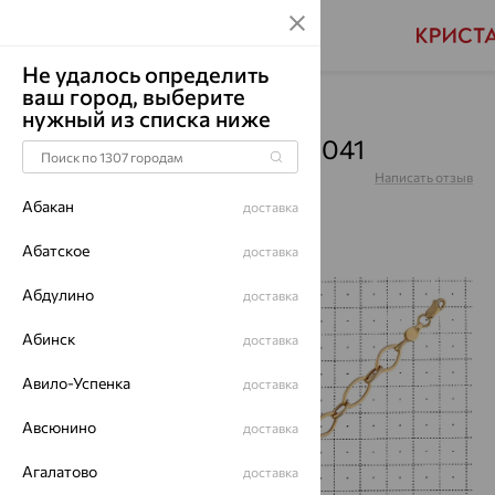
Не удалось определить
ваш город, выберите
Главная
Каталог
Браслеты декоративные
нужный из списка ниже
Браслет, золото, 01Б013041
Артикул:
01Б013041
Написать отзыв
Абакан
доставка
Абатское
доставка
Абдулино
64%
доставка
Абинск
доставка
Авило-Успенка
доставка
Авсюнино
доставка
Агалатово
доставка