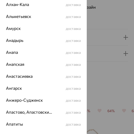
Страна происхождения:
РОССИЯ
Алхан-Кала
доставка
Виды дизайна браслетов:
Европейский дизайн
Вес металла:
3.92 — 4.05
Альметьевск
доставка
Новинка:
Да
Амурск
доставка
Доставка и оплата
Анадырь
доставка
Анапа
доставка
Гарантия и возврат
Анапская
доставка
Анастасиевка
доставка
Ангарск
доставка
Похожие изделия
Анжеро-Судженск
доставка
70%
64%
70%
64%
64%
Апастово, Апастовский район
доставка
Апатиты
доставка