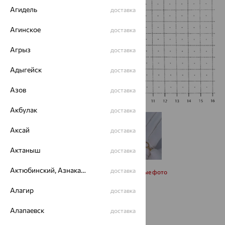
Агидель
доставка
Агинское
доставка
Агрыз
доставка
Адыгейск
доставка
Азов
доставка
Акбулак
доставка
Аксай
доставка
Актаныш
доставка
Актюбинский, Азнакаевский район
доставка
Запросить дополнительные фото
Алагир
доставка
Размеры:
Алапаевск
доставка
19