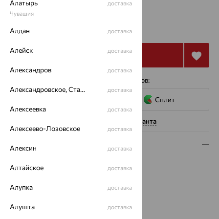
Алатырь
доставка
Чувашия
от 49 378
₽
137 162
Алдан
₽
доставка
Алейск
доставка
Купить
Александров
доставка
4 платежа по 12 345
₽
с помощью сервисов:
Александровское, Ставропольский край
доставка
Сплит
Алексеевка
доставка
Нужна помощь консультанта
Алексеево-Лозовское
доставка
Описание
Алексин
доставка
Вид изделия:
декоративные
Алтайское
доставка
Вес:
3.92 — 4.05
Металл:
Золото
Алупка
доставка
Цвет металла:
Красный
Алушта
доставка
Проба:
585