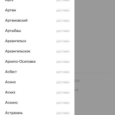
Покупателям
Артем
доставка
О нас
Артемовский
доставка
Магазины и доставка
г. Липецк
ул. Зегеля, 27/2
Артыбаш
доставка
еще 3
Архангельск
доставка
Другие города
8 (800) 250-02-30
Архангельское
доставка
Заказать звонок
Архипо-Осиповка
доставка
Асбест
доставка
© ООО «Ювелирный дом «Кристалл»,
2009
– 2026
Асино
доставка
Архив акций
Архив изделий
Карта сайта
На информационном ресурсе применяются
Аскиз
доставка
рекомендательные технологии
ОГРН 1044800168379
Аскино
доставка
Политика конфеденциальности
Астрахань
доставка
Разработка сайта —
CUBA