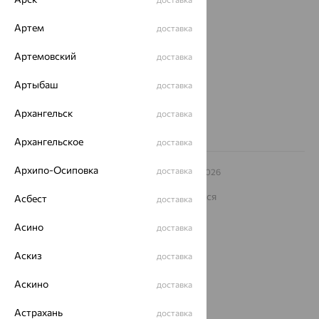
Магазины и доставка
г. Липецк
ул. Зегеля, 27/2
Артем
доставка
еще 3
Артемовский
доставка
Другие города
8 (800) 250-02-30
Артыбаш
доставка
Заказать звонок
Архангельск
доставка
Архангельское
доставка
Архипо-Осиповка
доставка
© ООО «Ювелирный дом «Кристалл»,
2009
– 2026
Архив акций
Архив изделий
Карта сайта
На информационном ресурсе применяются
Асбест
доставка
рекомендательные технологии
Асино
доставка
ОГРН 1044800168379
Политика конфеденциальности
Аскиз
доставка
Разработка сайта —
CUBA
Аскино
доставка
Астрахань
доставка