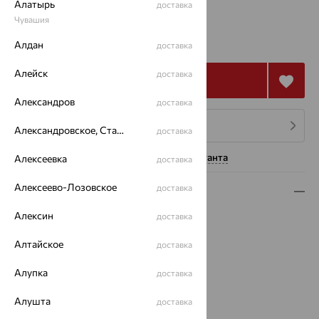
Алатырь
доставка
Чувашия
73 992
₽
205 533
Алдан
₽
доставка
Алейск
доставка
Купить
Александров
доставка
4 платежа по 18 498
₽
Александровское, Ставропольский край
доставка
Нужна помощь консультанта
Алексеевка
доставка
Алексеево-Лозовское
доставка
Описание
Алексин
доставка
Вид изделия:
жесткие
Вес:
8.94
Алтайское
доставка
Металл:
Золото
Цвет металла:
Красный
Алупка
доставка
Проба:
375
Страна происхождения:
РОССИЯ
Алушта
доставка
Вес металла:
8.94