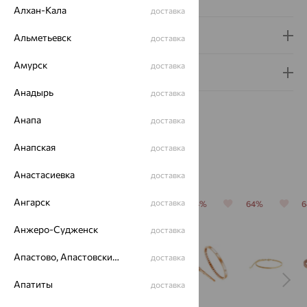
Алхан-Кала
доставка
Доставка и оплата
Альметьевск
доставка
Амурск
доставка
Гарантия и возврат
Анадырь
доставка
Анапа
доставка
Анапская
доставка
Похожие изделия
Анастасиевка
доставка
Ангарск
доставка
70%
64%
64%
64%
64%
Анжеро-Судженск
доставка
Апастово, Апастовский район
доставка
Апатиты
доставка