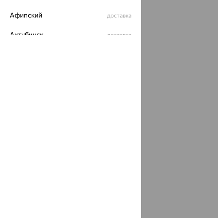
Афипский
доставка
Ахтубинск
доставка
Ахтырский
доставка
Ачинск
доставка
Ачхой-Мартан
доставка
Аша
доставка
аэропорт Шереметьево
доставка
Бабаево
доставка
Бабаюрт
доставка
Бавлы
доставка
Бавтугай
доставка