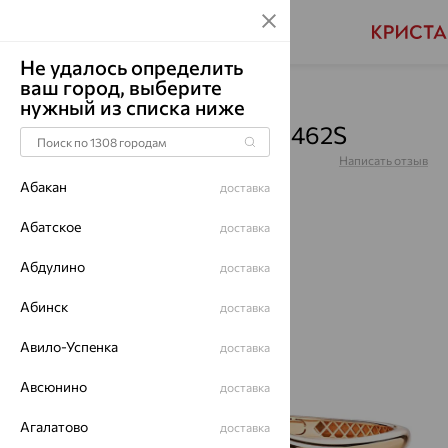
Не удалось определить
ваш город, выберите
Главная
Каталог
Браслеты декоративные
нужный из списка ниже
Браслет, золото, 01Б013462S
Артикул:
01Б013462S
Написать отзыв
Абакан
доставка
Абатское
доставка
Абдулино
64%
доставка
Абинск
доставка
Авило-Успенка
доставка
Авсюнино
доставка
Агалатово
доставка