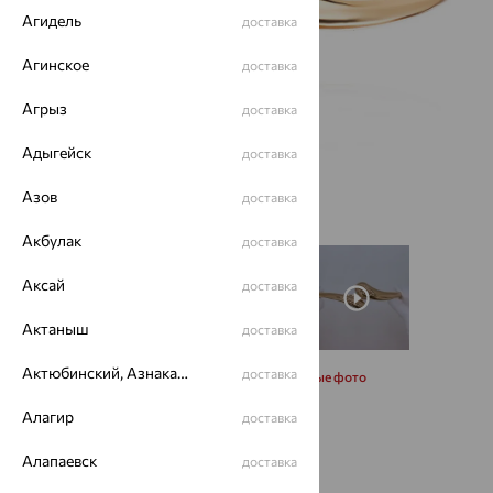
Агидель
доставка
Агинское
доставка
Агрыз
доставка
Адыгейск
доставка
Азов
доставка
Акбулак
доставка
Аксай
доставка
Актаныш
доставка
Актюбинский, Азнакаевский район
доставка
Запросить дополнительные фото
Алагир
доставка
Размеры:
Алапаевск
доставка
19