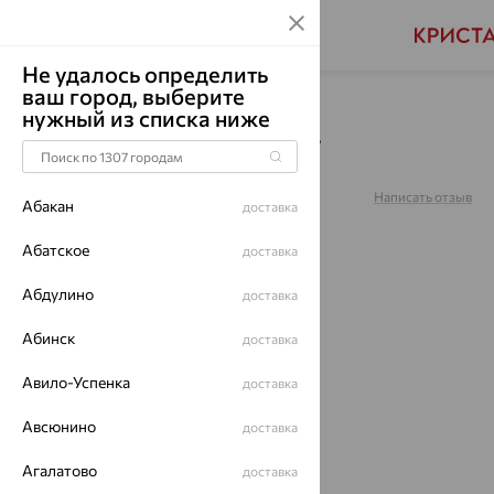
Не удалось определить
ваш город, выберите
Главная
Каталог
Браслеты декоративные
нужный из списка ниже
Браслет, золото, 051027
Артикул:
051027
Написать отзыв
Абакан
доставка
5
Абатское
доставка
Абдулино
доставка
Абинск
64%
доставка
Авило-Успенка
доставка
Авсюнино
доставка
Агалатово
доставка