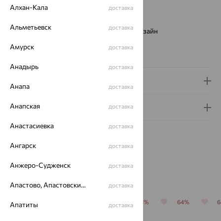
Алхан-Кала
Проба:
585
доставка
Страна происхождения:
РОССИЯ
Альметьевск
доставка
Виды дизайна браслетов:
Европейский дизайн
Бренд:
SOKOLOV
Амурск
доставка
Вес металла:
3.82
Анадырь
доставка
Доставка и оплата
Анапа
доставка
Анапская
доставка
Гарантия и возврат
Анастасиевка
доставка
Ангарск
доставка
Анжеро-Судженск
доставка
Похожие изделия
Апастово, Апастовский район
доставка
64%
64%
70%
64%
64%
Апатиты
доставка