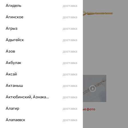
Агидель
доставка
Агинское
доставка
Агрыз
доставка
Адыгейск
доставка
Азов
доставка
Акбулак
доставка
Аксай
доставка
Актаныш
доставка
Актюбинский, Азнакаевский район
доставка
Алагир
доставка
Запросить дополнительные фото
Алапаевск
доставка
Размеры: