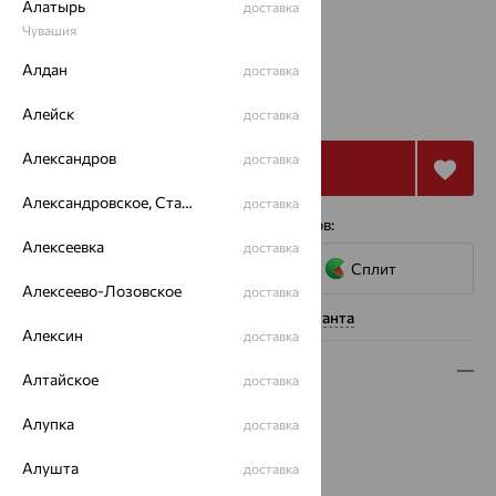
Алатырь
доставка
19
Чувашия
Алдан
доставка
39 867
₽
110 742
₽
Алейск
доставка
Александров
доставка
Купить
Александровское, Ставропольский край
доставка
4 платежа по 9 967
₽
с помощью сервисов:
Алексеевка
доставка
Сплит
Алексеево-Лозовское
доставка
Нужна помощь консультанта
Алексин
доставка
Описание
Алтайское
доставка
Вид изделия:
декоративные
Алупка
доставка
Вес:
3.82
Металл:
Золото
Алушта
доставка
Цвет металла:
Красный