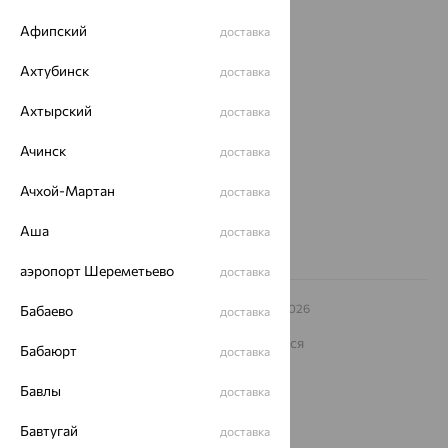
Покупателям
Афипский
доставка
О нас
Ахтубинск
доставка
Магазины и доставка
г. Липецк
ул. Зегеля, 27/2
Ахтырский
доставка
еще 3
Ачинск
доставка
Другие города
8 (800) 250-02-30
Ачхой-Мартан
доставка
Заказать звонок
Аша
доставка
аэропорт Шереметьево
доставка
© ООО «Ювелирный дом «Кристалл»,
2009
– 2026
Бабаево
доставка
Архив акций
Архив изделий
Карта сайта
На информационном ресурсе применяются
Бабаюрт
доставка
рекомендательные технологии
ОГРН 1044800168379
Бавлы
доставка
Политика конфеденциальности
Бавтугай
доставка
Разработка сайта —
CUBA