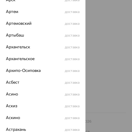
Акции
Артем
доставка
Магазины
Артемовский
доставка
Покупателям
Артыбаш
доставка
О нас
Архангельск
доставка
Магазины и доставка
г. Липецк
Архангельское
доставка
ул. Зегеля, 27/2
еще 3
Архипо-Осиповка
доставка
Другие города
Асбест
8 (800) 250-02-30
доставка
Заказать звонок
Асино
доставка
Аскиз
доставка
Аскино
доставка
© ООО «Ювелирный дом «Кристалл»,
2009
– 2026
Архив акций
Архив изделий
Карта сайта
Астрахань
доставка
На информационном ресурсе применяются