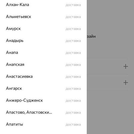
Вес:
3.08
Алхан-Кала
доставка
Металл:
Золото
Цвет металла:
Красный
Альметьевск
доставка
Проба:
585
Амурск
доставка
Страна происхождения:
РОССИЯ
Виды дизайна браслетов:
Европейский дизайн
Анадырь
доставка
Бренд:
SOKOLOV
Вес металла:
3.08
Анапа
доставка
Анапская
доставка
Доставка и оплата
Анастасиевка
доставка
Гарантия и возврат
Ангарск
доставка
Анжеро-Судженск
доставка
Апастово, Апастовский район
доставка
Похожие изделия
Апатиты
доставка