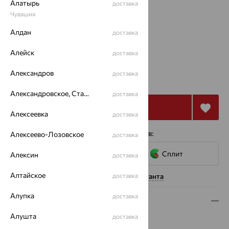
Алатырь
доставка
Чувашия
Размеры:
Алдан
доставка
18
Алейск
доставка
29 372
Александров
доставка
₽
81 589
₽
Александровское, Ставропольский край
доставка
Купить
Алексеевка
доставка
4 платежа по 7 343
₽
с помощью сервисов:
Алексеево-Лозовское
доставка
Сплит
Алексин
доставка
Алтайское
Нужна помощь консультанта
доставка
Алупка
доставка
Описание
Алушта
доставка
Вид изделия:
декоративные