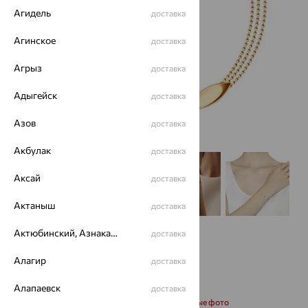
Агидель
доставка
Агинское
доставка
Агрыз
доставка
Адыгейск
доставка
Азов
доставка
Акбулак
доставка
Аксай
доставка
Актаныш
доставка
Актюбинский, Азнакаевский район
доставка
Алагир
доставка
Алапаевск
доставка
Запросить дополнительные фото