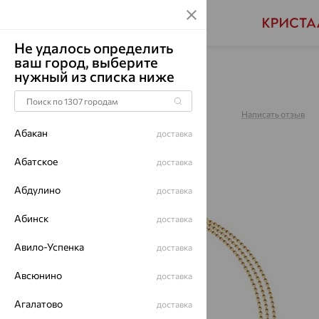
Не удалось определить
ваш город, выберите
Главная
Каталог
Браслеты декоративные
нужный из списка ниже
Браслет, золото, 051195
Артикул:
051195
Написать отзыв
Абакан
доставка
Абатское
доставка
Абдулино
64%
доставка
Абинск
доставка
Авило-Успенка
доставка
Авсюнино
доставка
Агалатово
доставка