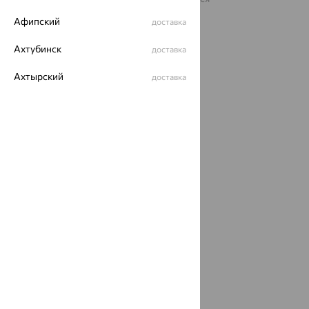
рекомендательные технологии
Афипский
доставка
ОГРН 1044800168379
Политика конфеденциальности
Ахтубинск
доставка
Разработка сайта —
CUBA
Ахтырский
доставка
Ачинск
доставка
Ачхой-Мартан
доставка
Аша
доставка
аэропорт Шереметьево
доставка
Бабаево
доставка
Бабаюрт
доставка
Бавлы
доставка
Бавтугай
доставка