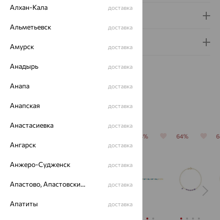
Алхан-Кала
доставка
Доставка и оплата
Альметьевск
доставка
Гарантия и возврат
Амурск
доставка
Анадырь
доставка
Анапа
доставка
Анапская
доставка
Похожие изделия
Анастасиевка
доставка
64%
64%
64%
64%
64%
Ангарск
доставка
Анжеро-Судженск
доставка
Апастово, Апастовский район
доставка
Апатиты
доставка