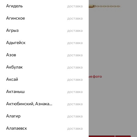
Агидель
доставка
Агинское
доставка
Агрыз
доставка
Адыгейск
доставка
Азов
доставка
Акбулак
доставка
Запросить дополнительные фото
Аксай
доставка
Актаныш
доставка
Размеры:
Актюбинский, Азнакаевский район
17
доставка
Алагир
доставка
от 22 548
₽
62 632
₽
Алапаевск
доставка