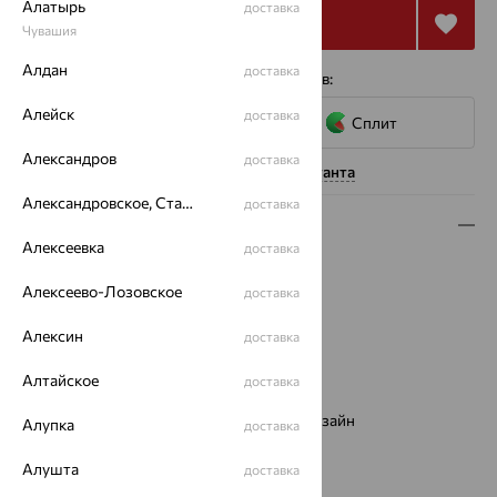
Алатырь
доставка
Купить
Чувашия
Алдан
доставка
4 платежа по 5 637
₽
с помощью сервисов:
Алейск
доставка
Сплит
Александров
доставка
Нужна помощь консультанта
Александровское, Ставропольский край
доставка
Описание
Алексеевка
доставка
Вид изделия:
декоративные
Алексеево-Лозовское
Вес:
1.79 — 1.81
доставка
Металл:
Золото
Алексин
доставка
Цвет металла:
Красный
Проба:
585
Алтайское
доставка
Страна происхождения:
РОССИЯ
Виды дизайна браслетов:
Европейский дизайн
Алупка
доставка
Бренд:
SOKOLOV
Алушта
Вес металла:
1.79 — 1.81
доставка