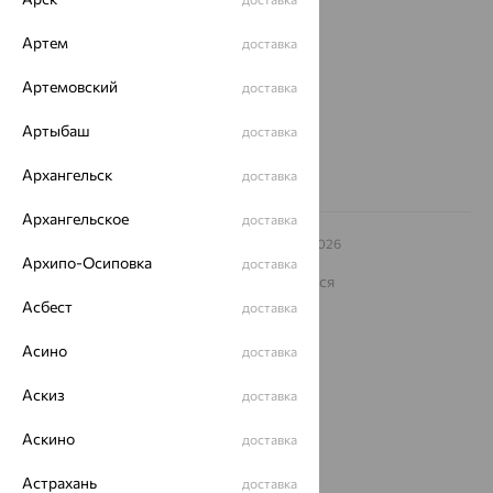
ул. Зегеля, 27/2
еще 3
Артем
доставка
Другие города
Артемовский
доставка
8 (800) 250-02-30
Заказать звонок
Артыбаш
доставка
Архангельск
доставка
Архангельское
доставка
© ООО «Ювелирный дом «Кристалл»,
2009
– 2026
Архив акций
Архипо-Осиповка
Архив изделий
Карта сайта
доставка
На информационном ресурсе применяются
рекомендательные технологии
Асбест
доставка
ОГРН 1044800168379
Политика конфеденциальности
Асино
доставка
Разработка сайта —
CUBA
Аскиз
доставка
Аскино
доставка
Астрахань
доставка