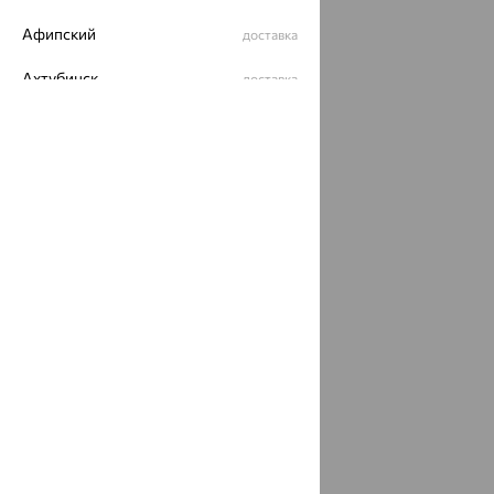
Афипский
доставка
Ахтубинск
доставка
Ахтырский
доставка
Ачинск
доставка
Ачхой-Мартан
доставка
Аша
доставка
аэропорт Шереметьево
доставка
Бабаево
доставка
Бабаюрт
доставка
Бавлы
доставка
Бавтугай
доставка