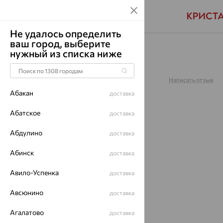
Не удалось определить
ваш город, выберите
Главная
Каталог
Браслеты декоративные
нужный из списка ниже
Браслет, золото, 051241
Артикул:
051241
Написать отзыв
Абакан
доставка
Абатское
доставка
Абдулино
доставка
64%
Абинск
доставка
Авило-Успенка
доставка
Авсюнино
доставка
Агалатово
доставка