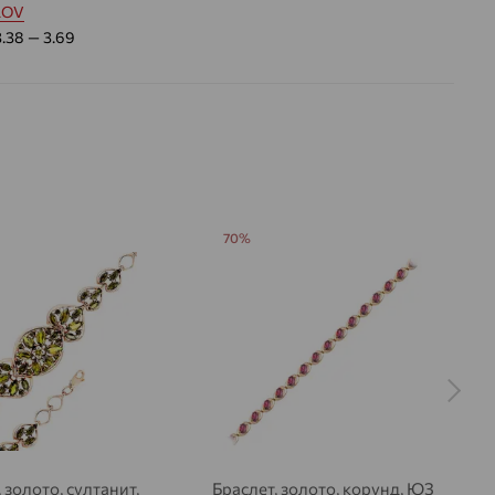
LOV
3.38 — 3.69
70%
 золото, султанит,
Браслет, золото, корунд, ЮЗ