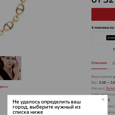
4 платежа по
Описание
Д
Вид изделия:
Вес:
3.38 — 3.
 фото
Металл:
Золо
Цвет металла
Проба:
585
Не удалось определить ваш
город, выберите нужный из
Страна проис
списка ниже
Виды дизайна