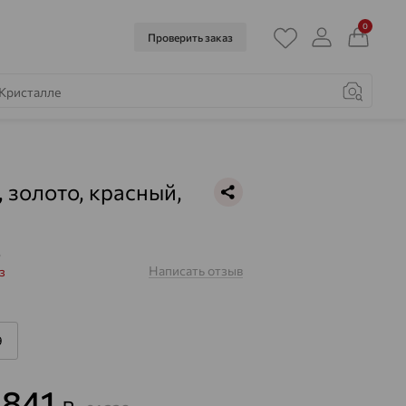
0
Проверить заказ
, золото, красный,
0
Написать отзыв
з
9
 841