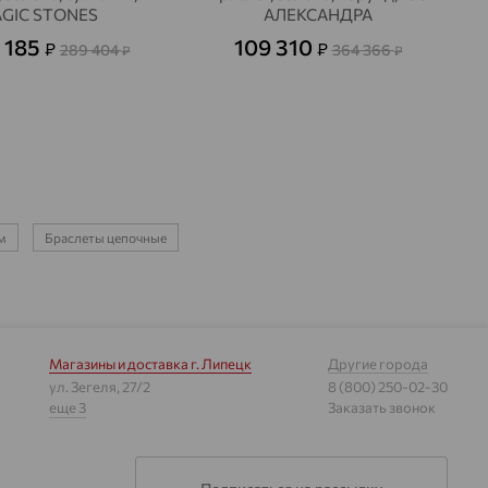
GIC STONES
АЛЕКСАНДРА
 185
109 310
₽
₽
289 404
364 366
₽
₽
м
Браслеты цепочные
Магазины и доставка
г. Липецк
Другие города
ул. Зегеля, 27/2
8 (800) 250-02-30
еще 3
Заказать звонок