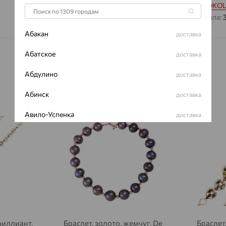
Бренд:
SOKO
Вес металла:
Абакан
доставка
Абатское
доставка
Абдулино
доставка
Абинск
доставка
64%
64%
Авило-Успенка
доставка
Авсюнино
доставка
Агалатово
доставка
Агидель
доставка
Агинское
доставка
Агрыз
доставка
риллиант,
Браслет, золото, жемчуг, De
Браслет,