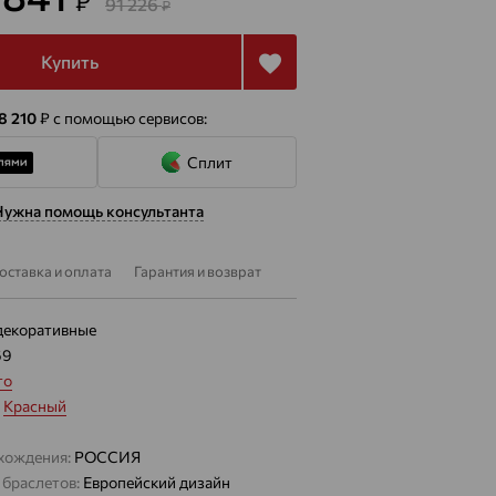
₽
91 226
₽
Купить
 8 210
₽
с помощью сервисов:
Сплит
Нужна помощь консультанта
оставка и оплата
Гарантия и возврат
декоративные
69
то
:
Красный
хождения:
РОССИЯ
 браслетов:
Европейский дизайн