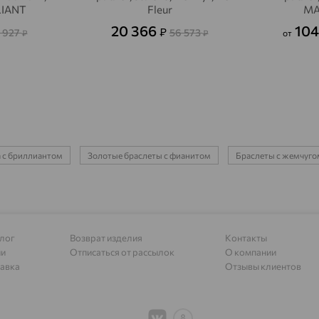
LIANT
Fleur
MA
Адыгейск
доставка
20 366
104
₽
 927
56 573
₽
₽
от
Азов
доставка
Акбулак
доставка
Аксай
доставка
Актаныш
доставка
Актюбинский, Азнакаевский район
а с бриллиантом
Золотые браслеты с фианитом
Браслеты с жемчуго
доставка
Алагир
доставка
Алапаевск
доставка
Алатырь
лог
Возврат изделия
Контакты
доставка
ии
Отписаться от рассылок
О компании
Чувашия
авка
Отзывы клиентов
Алдан
доставка
Алейск
доставка