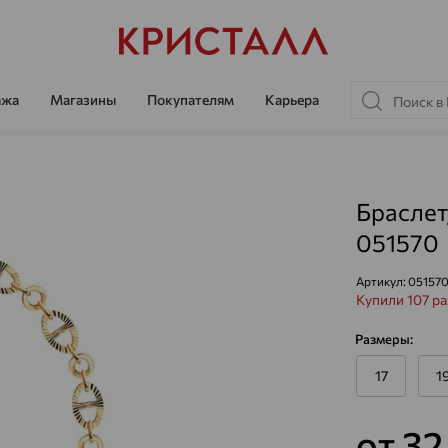
ажа
Магазины
Покупателям
Карьера
Браслет
051570
Артикул:
05157
Купили 107 ра
Размеры:
17
1
от 32