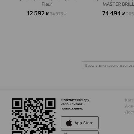
Fleur
MASTER BRIL
12 592
74 494
₽
₽
34 979
206
₽
Браслеты из красного золот
Наведите камеру,
Ката
чтобы скачать
Акц
приложение.
Дост