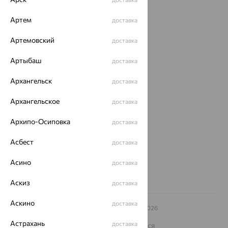
Акции
Артем
доставка
Магазины
Артемовский
доставка
Покупателям
Артыбаш
доставка
О нас
Архангельск
доставка
Магазины и доставка
г. Липецк
Архангельское
доставка
ул. Зегеля, 27/2
еще 3
Архипо-Осиповка
доставка
Другие города
8 (800) 250-02-30
Асбест
доставка
Заказать звонок
Асино
доставка
Аскиз
доставка
Аскино
доставка
© ООО «Ювелирный дом «Кристалл»,
2009
– 2026
Архив акций
Архив изделий
Карта сайта
Астрахань
доставка
На информационном ресурсе применяются