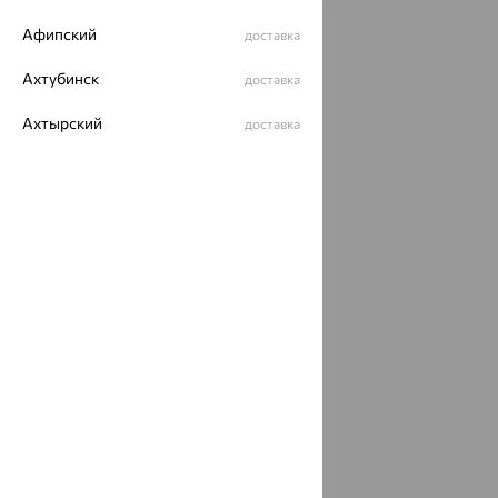
рекомендательные технологии
Афипский
доставка
ОГРН 1044800168379
Политика конфеденциальности
Ахтубинск
доставка
Разработка сайта —
CUBA
Ахтырский
доставка
Ачинск
доставка
Ачхой-Мартан
доставка
Аша
доставка
аэропорт Шереметьево
доставка
Бабаево
доставка
Бабаюрт
доставка
Бавлы
доставка
Бавтугай
доставка