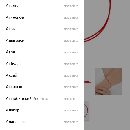
Агидель
доставка
Агинское
доставка
Агрыз
доставка
Адыгейск
доставка
Азов
доставка
Акбулак
доставка
Аксай
доставка
Актаныш
доставка
Актюбинский, Азнакаевский район
доставка
Алагир
доставка
Алапаевск
доставка