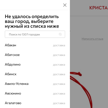
Не удалось определить
ваш город, выберите
Главная
Каталог
Браслеты декоративные
нужный из списка ниже
Браслет, золото, 051587
Артикул:
051587
Написать отзыв
Абакан
доставка
Абатское
доставка
Абдулино
доставка
64%
Абинск
доставка
Авило-Успенка
доставка
Авсюнино
доставка
Агалатово
доставка