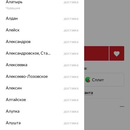
Алатырь
доставка
Размеры:
Чувашия
16
Алдан
доставка
Алейск
доставка
10 329
₽
28 692
₽
Александров
доставка
Александровское, Ставропольский край
Купить
доставка
Алексеевка
доставка
4 платежа по 2 582
₽
с помощью сервисов:
Алексеево-Лозовское
доставка
Сплит
Алексин
доставка
Нужна помощь консультанта
Алтайское
доставка
Описание
Алупка
доставка
Вид изделия:
декоративные
Алушта
доставка
Вес:
0.82