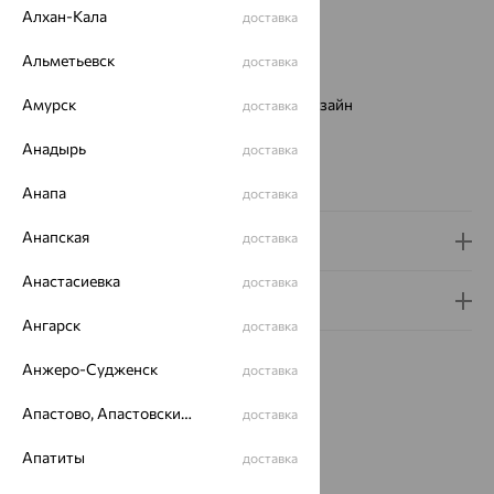
Металл:
Золото
Алхан-Кала
доставка
Цвет металла:
Красный
Проба:
585
Альметьевск
доставка
Страна происхождения:
РОССИЯ
Виды дизайна браслетов:
Амурск
Европейский дизайн
доставка
Бренд:
SOKOLOV
Анадырь
доставка
Вес металла:
0.59
Новинка:
Да
Анапа
доставка
Анапская
доставка
Доставка и оплата
Анастасиевка
доставка
Гарантия и возврат
Ангарск
доставка
Анжеро-Судженск
доставка
Апастово, Апастовский район
доставка
Похожие изделия
Апатиты
доставка