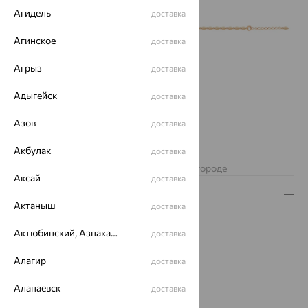
Агидель
доставка
Агинское
доставка
Агрыз
доставка
Адыгейск
доставка
Азов
доставка
Акбулак
доставка
Нет в наличии
Изделие недоступно для заказа в вашем городе
Аксай
доставка
Описание
Актаныш
доставка
Вид изделия:
декоративные
Актюбинский, Азнакаевский район
доставка
Вес:
2.18
Металл:
Золото
Алагир
доставка
Цвет металла:
Красный
Проба:
585
Алапаевск
доставка
Страна происхождения:
РОССИЯ