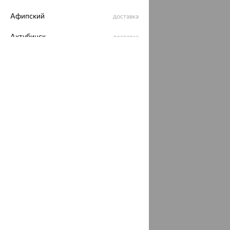
Афипский
доставка
Ахтубинск
доставка
Ахтырский
доставка
Ачинск
доставка
Ачхой-Мартан
доставка
Аша
доставка
аэропорт Шереметьево
доставка
Бабаево
доставка
Бабаюрт
доставка
Бавлы
доставка
Бавтугай
доставка