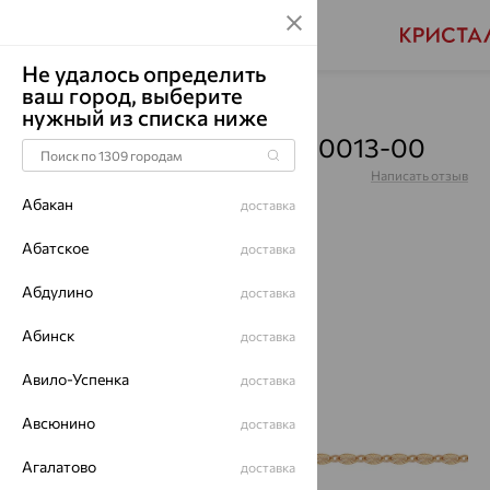
Не удалось определить
ваш город, выберите
Главная
Каталог
Браслеты декоративные
нужный из списка ниже
Браслет, золото, 08-68-0013-00
Артикул:
08-68-0013-00
Написать отзыв
Абакан
доставка
Абатское
доставка
Абдулино
70%
доставка
Абинск
доставка
Авило-Успенка
доставка
Авсюнино
доставка
Агалатово
доставка