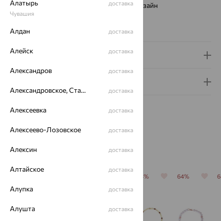
Алатырь
доставка
Виды дизайна браслетов:
Европейский дизайн
Чувашия
Бренд:
Золотые Узоры
Вес металла:
2.18
Алдан
доставка
Алейск
доставка
Доставка и оплата
Александров
доставка
Гарантия и возврат
Александровское, Ставропольский край
доставка
Алексеевка
доставка
Алексеево-Лозовское
доставка
Похожие изделия
Алексин
доставка
Алтайское
доставка
64%
64%
64%
64%
64%
Алупка
доставка
Алушта
доставка