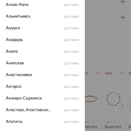
Доставка и оплата
Алхан-Кала
доставка
Альметьевск
доставка
Гарантия и возврат
Амурск
доставка
Анадырь
доставка
Анапа
доставка
Похожие изделия
Анапская
доставка
64%
64%
64%
64%
64%
Анастасиевка
доставка
Ангарск
доставка
Анжеро-Судженск
доставка
Апастово, Апастовский район
доставка
Апатиты
доставка
Браслет,
Браслет,
Браслет,
Браслет,
Браслет,
Б