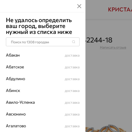
Не удалось определить
ваш город, выберите
Главная
Каталог
Браслеты декоративные
нужный из списка ниже
Браслет, золото, 1400242244-18
Артикул:
1400242244-18
Написать отзыв
Абакан
доставка
Абатское
доставка
Абдулино
доставка
70%
Абинск
доставка
Авило-Успенка
доставка
Авсюнино
доставка
Агалатово
доставка