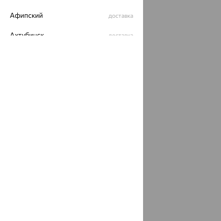
Афипский
доставка
Ахтубинск
доставка
Ахтырский
доставка
Ачинск
доставка
Ачхой-Мартан
доставка
Аша
доставка
аэропорт Шереметьево
доставка
Бабаево
доставка
Бабаюрт
доставка
Бавлы
доставка
Бавтугай
доставка