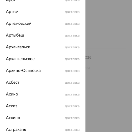
еще 3
Артем
доставка
Другие города
8 (800) 250-02-30
Артемовский
доставка
Заказать звонок
Артыбаш
доставка
Архангельск
доставка
© ООО «Ювелирный дом «Кристалл»,
2009
– 2026
Архангельское
доставка
Архив акций
Архив изделий
Карта сайта
На информационном ресурсе применяются
Архипо-Осиповка
доставка
рекомендательные технологии
ОГРН 1044800168379
Асбест
доставка
Политика конфеденциальности
Асино
доставка
Разработка сайта —
CUBA
Аскиз
доставка
Аскино
доставка
Астрахань
доставка