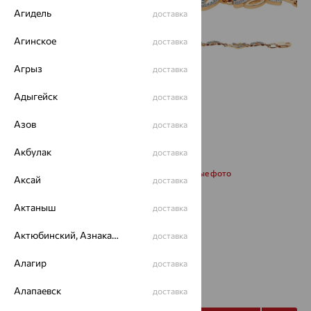
Агидель
доставка
Агинское
доставка
Агрыз
доставка
Адыгейск
доставка
Азов
доставка
Акбулак
доставка
Запросить дополнительные фото
Аксай
доставка
Актаныш
доставка
Размеры:
Актюбинский, Азнакаевский район
18
доставка
Алагир
доставка
58 158
₽
193 859
₽
Алапаевск
доставка