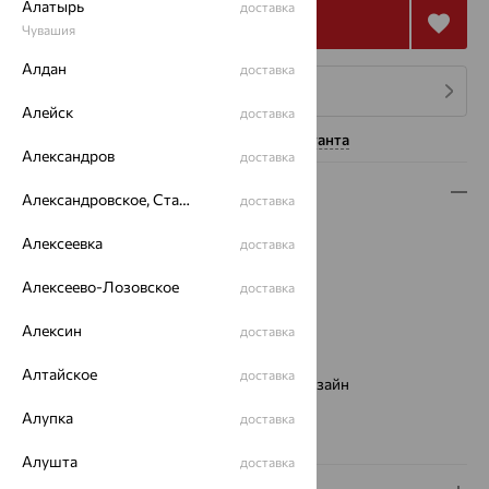
Алатырь
доставка
Купить
Чувашия
Алдан
доставка
4 платежа по 14 540
₽
Алейск
доставка
Нужна помощь консультанта
Александров
доставка
Описание
Александровское, Ставропольский край
доставка
Вид изделия:
декоративные
Алексеевка
доставка
Вес:
6.06
Металл:
Золото
Алексеево-Лозовское
доставка
Цвет металла:
Красный
Алексин
доставка
Проба:
585
Страна происхождения:
РОССИЯ
Алтайское
доставка
Виды дизайна браслетов:
Европейский дизайн
Бренд:
Алмаз-Холдинг
Алупка
доставка
Вес металла:
6.06
Алушта
доставка