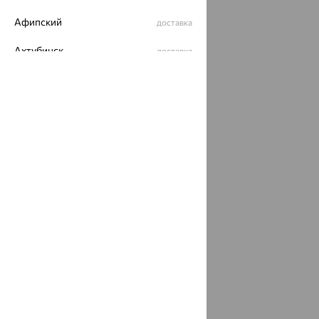
Афипский
доставка
Ахтубинск
доставка
Ахтырский
доставка
Ачинск
доставка
Ачхой-Мартан
доставка
Аша
доставка
аэропорт Шереметьево
доставка
Бабаево
доставка
Бабаюрт
доставка
Бавлы
доставка
Бавтугай
доставка