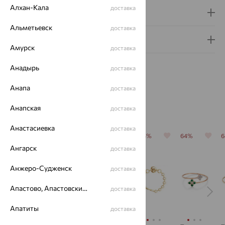
Алхан-Кала
доставка
Доставка и оплата
Альметьевск
доставка
Гарантия и возврат
Амурск
доставка
Анадырь
доставка
Анапа
доставка
Похожие изделия
Анапская
доставка
Анастасиевка
доставка
64%
64%
64%
64%
64%
Ангарск
доставка
Анжеро-Судженск
доставка
Апастово, Апастовский район
доставка
Апатиты
доставка