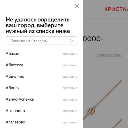
Не удалось определить
ваш город, выберите
Главная
Каталог
Браслеты декоративные
нужный из списка ниже
Браслет, золото, 47-00-0000-
80119
Абакан
доставка
Артикул:
47-00-0000-80119
Написать отзыв
Абатское
доставка
Абдулино
доставка
70%
Абинск
доставка
Авило-Успенка
доставка
Авсюнино
доставка
Агалатово
доставка