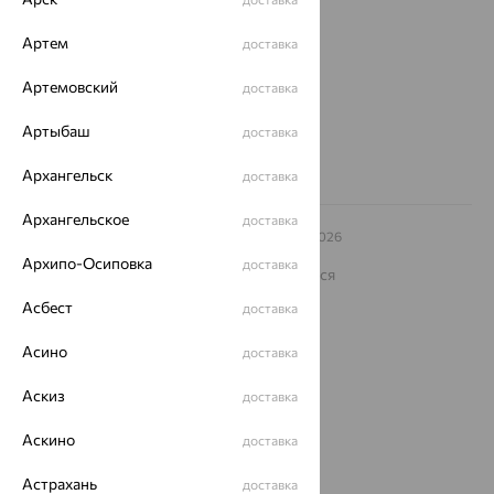
ул. Зегеля, 27/2
еще 3
Артем
доставка
Другие города
Артемовский
доставка
8 (800) 250-02-30
Заказать звонок
Артыбаш
доставка
Архангельск
доставка
Архангельское
доставка
© ООО «Ювелирный дом «Кристалл»,
2009
– 2026
Архив акций
Архив изделий
Карта сайта
Архипо-Осиповка
доставка
На информационном ресурсе применяются
рекомендательные технологии
Асбест
доставка
ОГРН 1044800168379
Политика конфеденциальности
Асино
доставка
Разработка сайта —
CUBA
Аскиз
доставка
Аскино
доставка
Астрахань
доставка