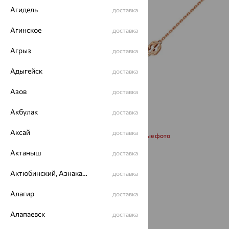
Агидель
доставка
Агинское
доставка
Агрыз
доставка
Адыгейск
доставка
Азов
доставка
Акбулак
доставка
Аксай
доставка
Запросить дополнительные фото
Актаныш
доставка
Размеры:
Актюбинский, Азнакаевский район
доставка
17
19
Алагир
доставка
от 27 831
Алапаевск
доставка
₽
92 771
₽