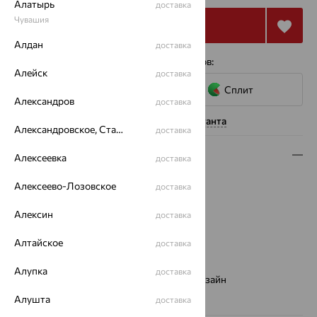
Алатырь
доставка
Чувашия
Купить
Алдан
доставка
4 платежа по 6 958
₽
с помощью сервисов:
Алейск
доставка
Сплит
Александров
доставка
Нужна помощь консультанта
Александровское, Ставропольский край
доставка
Описание
Алексеевка
доставка
Вид изделия:
декоративные
Алексеево-Лозовское
доставка
Вес:
2.9 — 3.2
Металл:
Алексин
Золото
доставка
Цвет металла:
Красный
Алтайское
доставка
Проба:
585
Страна происхождения:
РОССИЯ
Алупка
доставка
Виды дизайна браслетов:
Европейский дизайн
Вес металла:
2.899 — 3.2
Алушта
доставка