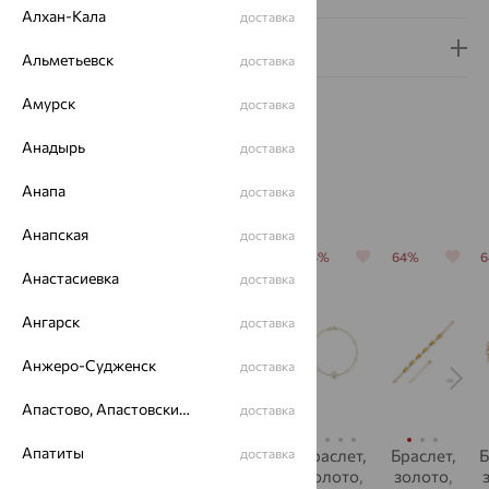
Алхан-Кала
доставка
Гарантия и возврат
Альметьевск
доставка
Амурск
доставка
Анадырь
доставка
Анапа
Похожие изделия
доставка
Анапская
доставка
64%
64%
64%
64%
64%
Анастасиевка
доставка
Ангарск
доставка
Анжеро-Судженск
доставка
Апастово, Апастовский район
доставка
Апатиты
Браслет,
Браслет,
Браслет,
доставка
Браслет,
Браслет,
Б
золото,
золото,
золото,
золото,
золото,