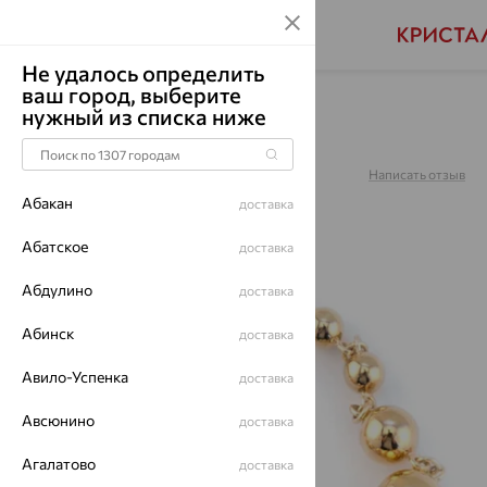
Не удалось определить
ваш город, выберите
Главная
Каталог
Браслеты декоративные
нужный из списка ниже
Браслет, золото, 77021
Артикул:
77021
Написать отзыв
Абакан
доставка
Абатское
доставка
Абдулино
70%
доставка
Абинск
доставка
Авило-Успенка
доставка
Авсюнино
доставка
Агалатово
доставка