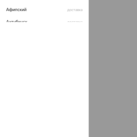
Афипский
доставка
Ахтубинск
доставка
Ахтырский
доставка
Ачинск
доставка
Ачхой-Мартан
доставка
Аша
доставка
аэропорт Шереметьево
доставка
Бабаево
доставка
Бабаюрт
доставка
Бавлы
доставка
Бавтугай
доставка