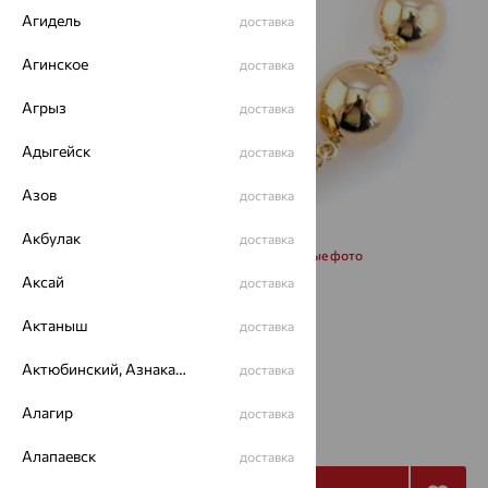
Агидель
доставка
Агинское
доставка
Агрыз
доставка
Адыгейск
доставка
Азов
доставка
Акбулак
доставка
Запросить дополнительные фото
Аксай
доставка
Размеры:
Актаныш
доставка
17
Актюбинский, Азнакаевский район
доставка
123 322
Алагир
доставка
₽
411 072
₽
Алапаевск
доставка