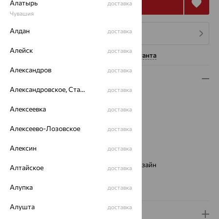
Купить
Алатырь
доставка
Чувашия
Алдан
доставка
4 платежа по 30 831
₽
Алейск
доставка
Нужна помощь консультанта
Александров
доставка
Описание
Александровское, Ставропольский край
доставка
Вид изделия:
декоративные
Вес:
12.85
Алексеевка
доставка
Металл:
Золото
Алексеево-Лозовское
доставка
Цвет металла:
Красный
Проба:
585
Алексин
доставка
Страна происхождения:
РОССИЯ
Виды дизайна браслетов:
Европейский дизайн
Алтайское
доставка
Бренд:
АВРОРА
Вес металла:
Алупка
12.85
доставка
Алушта
доставка
Доставка и оплата