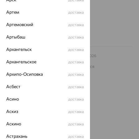
Другие города
Артем
доставка
8 (800) 250-02-30
Заказать звонок
Артемовский
доставка
Артыбаш
доставка
Архангельск
доставка
© ООО «Ювелирный дом «Кристалл»,
2009
– 2026
Архив акций
Архив изделий
Карта сайта
Архангельское
доставка
На информационном ресурсе применяются
рекомендательные технологии
Архипо-Осиповка
доставка
ОГРН 1044800168379
Политика конфеденциальности
Асбест
доставка
Разработка сайта —
CUBA
Асино
доставка
Аскиз
доставка
Аскино
доставка
Астрахань
доставка