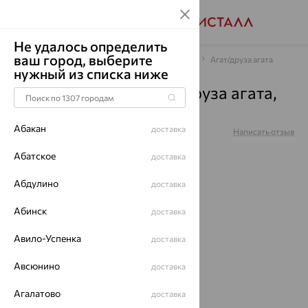
Не удалось определить
ваш город, выберите
Главная
Каталог
Браслеты декоративные
Агат/друза агата
нужный из списка ниже
Браслет, золото, агат/друза агата,
красный, 750510
Абакан
доставка
Артикул:
750510
Написать отзыв
Абатское
доставка
Абдулино
доставка
Абинск
доставка
64%
Авило-Успенка
доставка
Авсюнино
доставка
Агалатово
доставка