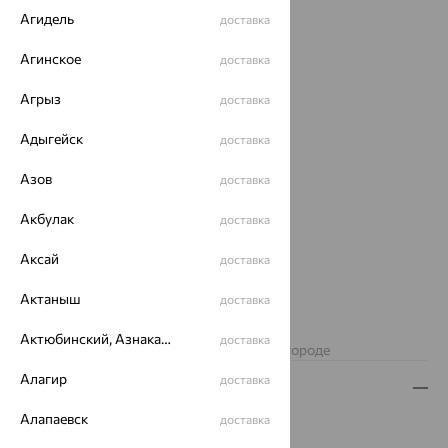
Агидель
доставка
Агинское
доставка
Агрыз
доставка
Адыгейск
доставка
Азов
доставка
Акбулак
доставка
Аксай
доставка
от 16 428
Актаныш
доставка
₽
45 633
₽
Актюбинский, Азнакаевский район
доставка
Изделие недоступно для заказа в вашем городе
Алагир
доставка
Описание
Алапаевск
доставка
Вид изделия:
декоративные