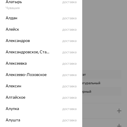
Вес:
1.66 — 1.7
Алатырь
доставка
Металл:
Золото
Чувашия
Цвет металла:
Красный
Алдан
доставка
Проба:
585
Страна происхождения:
РОССИЯ
Алейск
доставка
Вставка:
Агат/друза агата
Бренд:
SOKOLOV
Александров
доставка
Цвет вставки:
Александровское, Ставропольский край
Вес металла:
1.316 — 1.356
доставка
Наименование цвета вставки:
Черный
Алексеевка
доставка
Характеристика вставки:
Алексеево-Лозовское
ВИД КАМНЯ
Агат
доставка
ПРОИСХОЖДЕНИЕ
Натуральный
Алексин
доставка
ЦВЕТ
Черный
Алтайское
доставка
Алупка
доставка
Доставка и оплата
Алушта
доставка
Гарантия и возврат