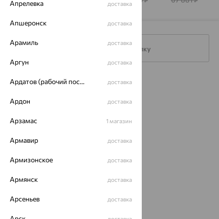
Апрелевка
доставка
STONES
STONES
Апшеронск
доставка
Арамиль
доставка
Подписаться на рассылку
Аргун
доставка
Ардатов (рабочий поселок)
Каталог
доставка
Акции
Ардон
доставка
Магазины
Арзамас
1 магазин
Покупателям
Армавир
доставка
О нас
Армизонское
доставка
Магазины и доставка
г. Липецк
Армянск
доставка
ул. Зегеля, 27/2
еще 3
Арсеньев
доставка
Другие города
Арск
доставка