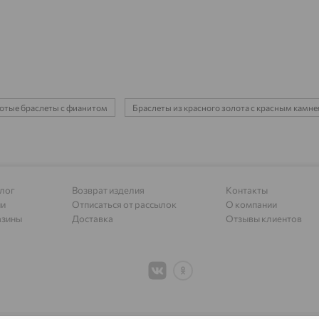
Азов
доставка
Акбулак
доставка
Аксай
доставка
Актаныш
доставка
отые браслеты с фианитом
Браслеты из красного золота с красным камн
Актюбинский, Азнакаевский район
доставка
Алагир
доставка
Алапаевск
доставка
лог
Возврат изделия
Контакты
Алатырь
доставка
ии
Отписаться от рассылок
О компании
азины
Доставка
Отзывы клиентов
Чувашия
Алдан
доставка
Алейск
доставка
Александров
доставка