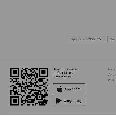
Браслеты SOKOLOV
Зол
Наведите камеру,
Ката
чтобы скачать
Акц
приложение.
Маг