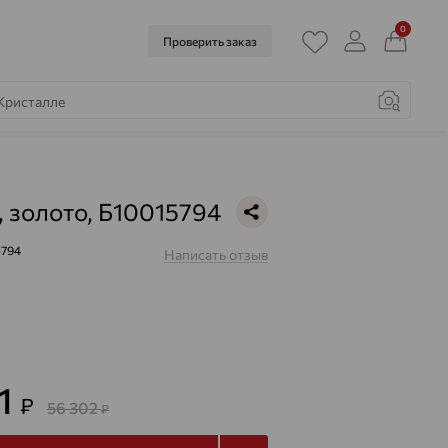
0
Проверить заказ
, золото, Б10015794
5794
Написать отзыв
91
₽
56 302
₽