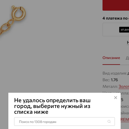
4 платежа по
Описание
Д
Вид изделия:
Вес:
1.76
Металл:
Золо
Цвет металла
Не удалось определить ваш
Проба:
585
город, выберите нужный из
Страна проис
списка ниже
Виды дизайна
Бренд:
EFRE