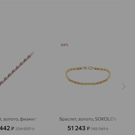
64%
т, золото, фианит
Браслет, золото, SOKOLOV
 442
51 243
₽
₽
234 807
142 341
₽
₽