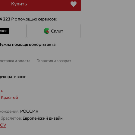
Купить
 4 223
₽
с помощью сервисов:
Сплит
Нужна помощь консультанта
оставка и оплата
Гарантия и возврат
декоративные
то
:
Красный
хождения:
РОССИЯ
 браслетов:
Европейский дизайн
MOV