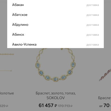
Абакан
доставка
Абатское
доставка
Абдулино
доставка
Абинск
доставка
64%
70%
Авило-Успенка
доставка
Авсюнино
доставка
Агалатово
доставка
Агидель
доставка
Агинское
доставка
 Золотые
Браслет, золото, топаз,
Агрыз
доставка
SOKOLOV
Брасле
Адыгейск
доставка
61 457
70
₽
 829
170 713
₽
₽
от