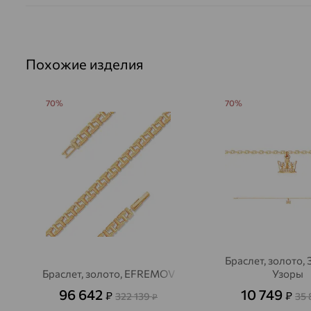
Похожие изделия
70%
70%
Браслет, золото,
Браслет, золото, EFREMOV
Узоры
96 642
10 749
₽
₽
322 139
35
₽