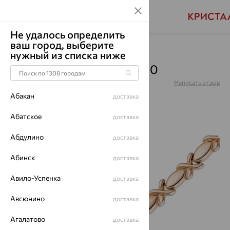
Не удалось определить
ваш город, выберите
Главная
Каталог
Браслеты декоративные
нужный из списка ниже
Браслет, золото, БР10-00
Артикул:
БР10-00
Написать отзыв
Купили 100 раз
Абакан
доставка
Абатское
доставка
Абдулино
доставка
64%
Абинск
доставка
Авило-Успенка
доставка
Авсюнино
доставка
Агалатово
доставка