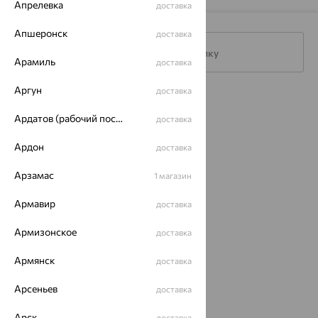
Апрелевка
доставка
Апшеронск
доставка
Подписаться на рассылку
Арамиль
доставка
Аргун
доставка
Каталог
Ардатов (рабочий поселок)
доставка
Акции
Ардон
доставка
Доставка
Арзамас
1 магазин
Покупателям
Армавир
доставка
О нас
Армизонское
Магазины и доставка
г. Липецк
доставка
ул. Зегеля, 27/2
Армянск
доставка
еще 3
Другие города
Арсеньев
доставка
8 (800) 250-02-30
Заказать звонок
Арск
доставка