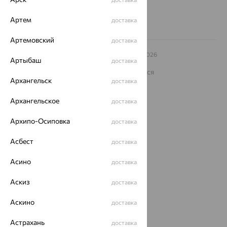
Артем
доставка
Артемовский
доставка
© ООО «Ювелирный дом «Кристалл»,
2009
– 2026
Артыбаш
доставка
Архив акций
Архив изделий
Карта сайта
На информационном ресурсе применяются
рекомендательные технологии
Архангельск
доставка
ОГРН 1044800168379
Архангельское
доставка
Политика конфеденциальности
Разработка сайта —
CUBA
Архипо-Осиповка
доставка
Асбест
доставка
Асино
доставка
Аскиз
доставка
Аскино
доставка
Астрахань
доставка