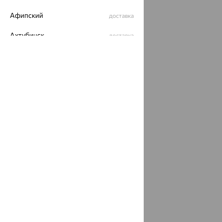
Афипский
доставка
Ахтубинск
доставка
Ахтырский
доставка
Ачинск
доставка
Ачхой-Мартан
доставка
Аша
доставка
аэропорт Шереметьево
доставка
Бабаево
доставка
Бабаюрт
доставка
Бавлы
доставка
Бавтугай
доставка