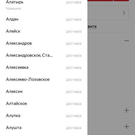
Алатырь
доставка
Чувашия
4 платежа по 12 967
₽
Алдан
доставка
Нужна помощь консультанта
Алейск
доставка
Описание
Александров
доставка
Вид изделия:
декоративные
Александровское, Ставропольский край
доставка
Вес:
4.97
Металл:
Золото
Алексеевка
доставка
Цвет металла:
Красный
Алексеево-Лозовское
Проба:
585
доставка
Страна происхождения:
РОССИЯ
Алексин
доставка
Виды дизайна браслетов:
Глидерные
Алтайское
доставка
Доставка и оплата
Алупка
доставка
Гарантия и возврат
Алушта
доставка