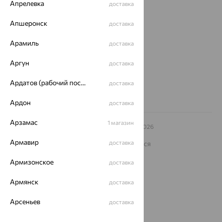
Апрелевка
доставка
Магазины и доставка
г. Липецк
Апшеронск
доставка
ул. Зегеля, 27/2
еще 3
Арамиль
доставка
Другие города
8 (800) 250-02-30
Аргун
доставка
Заказать звонок
Ардатов (рабочий поселок)
доставка
Ардон
доставка
Арзамас
1 магазин
© ООО «Ювелирный дом «Кристалл»,
2009
– 2026
Архив акций
Архив изделий
Карта сайта
Армавир
доставка
На информационном ресурсе применяются
рекомендательные технологии
Армизонское
доставка
ОГРН 1044800168379
Политика конфеденциальности
Армянск
доставка
Разработка сайта —
CUBA
Арсеньев
доставка
Арск
доставка