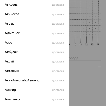
Агидель
доставка
Агинское
доставка
Агрыз
доставка
Адыгейск
доставка
Азов
доставка
Акбулак
доставка
Нет в наличии
Изделие недоступно для заказа в вашем городе
Аксай
доставка
Описание
Актаныш
доставка
Вид изделия:
декоративные
Актюбинский, Азнакаевский район
доставка
Вес:
6.99 — 7.51
Металл:
Золото
Алагир
доставка
Цвет металла:
Красный
Проба:
585
Алапаевск
доставка
Страна происхождения:
РОССИЯ