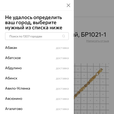
Не удалось определить
ваш город, выберите
Главная
Каталог
Браслеты декоративные
нужный из списка ниже
Браслет, золото, красный, БР1021-1
Артикул:
БР1021-1
Написать отзыв
Абакан
доставка
Абатское
доставка
Абдулино
64%
доставка
Абинск
доставка
Авило-Успенка
доставка
Авсюнино
доставка
Агалатово
доставка