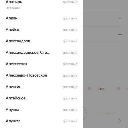
Алатырь
доставка
Виды дизайна браслетов:
Глидерные
Чувашия
Алдан
доставка
Доставка и оплата
Алейск
доставка
Гарантия и возврат
Александров
доставка
Александровское, Ставропольский край
доставка
Алексеевка
доставка
Похожие изделия
Алексеево-Лозовское
доставка
Алексин
доставка
64%
64%
64%
64%
Алтайское
доставка
Алупка
доставка
Алушта
доставка