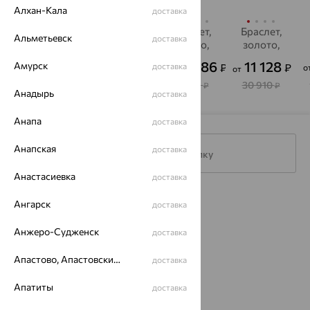
Алхан-Кала
доставка
Браслет,
Браслет,
Браслет,
Браслет,
Альметьевск
доставка
золото,
золото
золото,
золото,
жемчуг,
перламутр,
SOKOLOV
130 267
46 956
23 586
11 128
Амурск
₽
₽
₽
₽
доставка
от
о
от
от
MAGIC
SOKOLOV
STONES
361 853
130 433
65 517
30 910
₽
₽
₽
₽
Анадырь
доставка
Анапа
доставка
Анапская
доставка
Подписаться на рассылку
Анастасиевка
доставка
Каталог
Ангарск
доставка
Акции
Анжеро-Судженск
доставка
Магазины
Апастово, Апастовский район
доставка
Покупателям
Апатиты
доставка
О нас