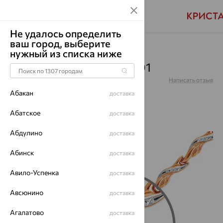
Не удалось определить
ваш город, выберите
Главная
Каталог
Браслеты декоративные
нужный из списка ниже
Браслет, золото, БР37-01
Артикул:
БР37-01
Написать отзыв
Купили 90 раз
Абакан
доставка
Абатское
доставка
Абдулино
доставка
64%
Абинск
доставка
Авило-Успенка
доставка
Авсюнино
доставка
Агалатово
доставка