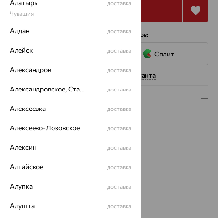
Алатырь
доставка
Купить
Чувашия
Алдан
доставка
4 платежа по 11 663
₽
с помощью сервисов:
Алейск
доставка
Сплит
Александров
доставка
Нужна помощь консультанта
Александровское, Ставропольский край
доставка
Описание
Алексеевка
доставка
Вид изделия:
декоративные
Алексеево-Лозовское
Вес:
4.47
доставка
Металл:
Золото
Алексин
доставка
Цвет металла:
Красный
Проба:
585
Алтайское
доставка
Страна происхождения:
РОССИЯ
Виды дизайна браслетов:
Глидерные
Алупка
доставка
Вес металла:
4.47
Алушта
доставка