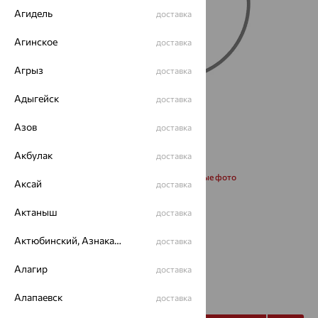
Агидель
доставка
Агинское
доставка
Агрыз
доставка
Адыгейск
доставка
Азов
доставка
Акбулак
доставка
Запросить дополнительные фото
Аксай
доставка
Актаныш
доставка
Размеры:
Актюбинский, Азнакаевский район
17
доставка
Алагир
доставка
46 651
₽
129 585
₽
Алапаевск
доставка