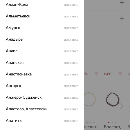
Доставка и оплата
Алхан-Кала
доставка
Альметьевск
доставка
Гарантия и возврат
Амурск
доставка
Анадырь
доставка
Анапа
доставка
Похожие изделия
Анапская
доставка
Анастасиевка
64%
64%
64%
70%
64%
доставка
Ангарск
доставка
Анжеро-Судженск
доставка
Апастово, Апастовский район
доставка
Апатиты
доставка
Браслет,
Браслет,
Браслет,
Браслет,
Браслет,
Б