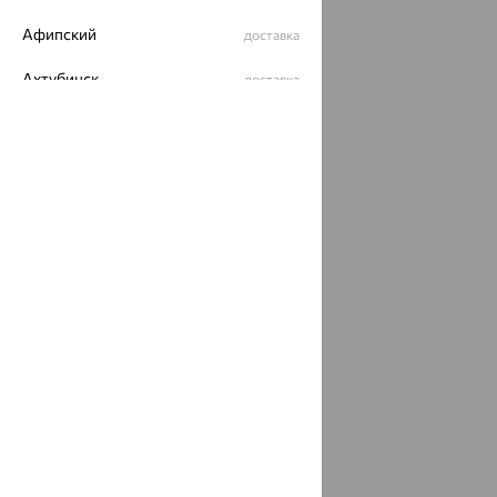
Афипский
доставка
Ахтубинск
доставка
Ахтырский
доставка
Ачинск
доставка
Ачхой-Мартан
доставка
Аша
доставка
аэропорт Шереметьево
доставка
Бабаево
доставка
Бабаюрт
доставка
Бавлы
доставка
Бавтугай
доставка