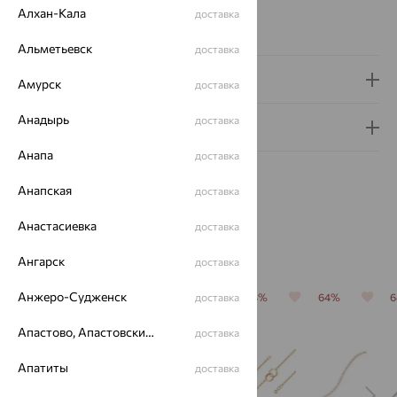
Виды дизайна браслетов:
Глидерные
Алхан-Кала
доставка
Вес металла:
7.34
Альметьевск
доставка
Доставка и оплата
Амурск
доставка
Анадырь
доставка
Гарантия и возврат
Анапа
доставка
Анапская
доставка
Анастасиевка
доставка
Похожие изделия
Ангарск
доставка
Анжеро-Судженск
64%
64%
64%
доставка
64%
64%
Апастово, Апастовский район
доставка
Апатиты
доставка