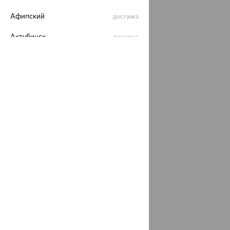
Афипский
доставка
Ахтубинск
доставка
Ахтырский
доставка
Ачинск
доставка
Ачхой-Мартан
доставка
Аша
доставка
аэропорт Шереметьево
доставка
Бабаево
доставка
Бабаюрт
доставка
Бавлы
доставка
Бавтугай
доставка