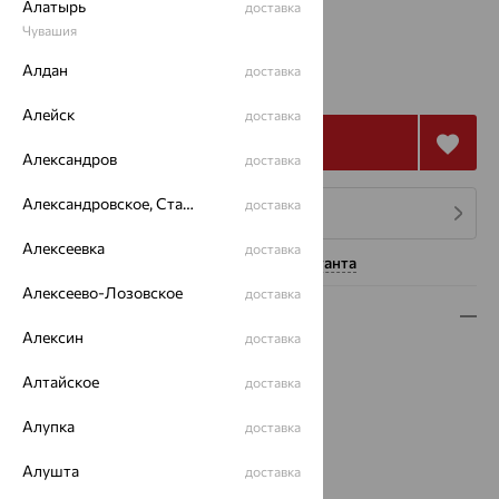
Алатырь
доставка
Чувашия
92 457
Алдан
доставка
₽
256 826
₽
Алейск
доставка
Купить
Александров
доставка
Александровское, Ставропольский край
доставка
4 платежа по 23 114
₽
Алексеевка
доставка
Нужна помощь консультанта
Алексеево-Лозовское
доставка
Описание
Алексин
доставка
Вид изделия:
декоративные
Алтайское
Вес:
7.34
доставка
Металл:
Золото
Алупка
доставка
Цвет металла:
Красный
Проба:
585
Алушта
доставка
Страна происхождения:
РОССИЯ