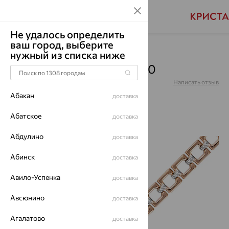
Не удалось определить
ваш город, выберите
Главная
Каталог
Браслеты декоративные
нужный из списка ниже
Браслет, золото, БР51-90
Артикул:
БР51-90
Написать отзыв
Купили 40 раз
Абакан
доставка
Абатское
доставка
Абдулино
доставка
64%
Абинск
доставка
Авило-Успенка
доставка
Авсюнино
доставка
Агалатово
доставка