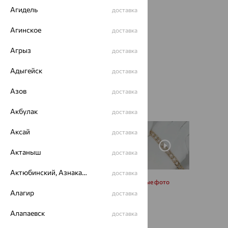
Агидель
доставка
Агинское
доставка
Агрыз
доставка
Адыгейск
доставка
Азов
доставка
Акбулак
доставка
Аксай
доставка
Актаныш
доставка
Актюбинский, Азнакаевский район
доставка
Запросить дополнительные фото
Алагир
доставка
Размеры:
Алапаевск
доставка
20