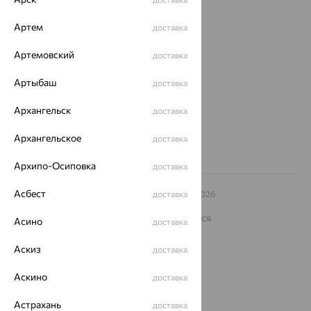
О нас
Артем
доставка
Магазины и доставка
г. Липецк
ул. Зегеля, 27/2
Артемовский
доставка
еще 3
Артыбаш
доставка
Другие города
8 (800) 250-02-30
Архангельск
доставка
Заказать звонок
Архангельское
доставка
Архипо-Осиповка
доставка
Асбест
© ООО «Ювелирный дом «Кристалл»,
доставка
2009
– 2026
Архив акций
Архив изделий
Карта сайта
На информационном ресурсе применяются
Асино
доставка
рекомендательные технологии
Аскиз
ОГРН 1044800168379
доставка
Политика конфеденциальности
Аскино
доставка
Разработка сайта —
CUBA
Астрахань
доставка