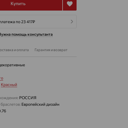
Купить
платежа по 23 417
₽
Нужна помощь консультанта
оставка и оплата
Гарантия и возврат
декоративные
то
:
Красный
хождения:
РОССИЯ
 браслетов:
Европейский дизайн
9.76