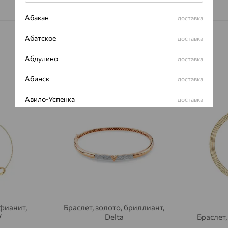
Абакан
доставка
Абатское
доставка
Абдулино
доставка
Абинск
доставка
64%
64%
Авило-Успенка
доставка
Авсюнино
доставка
Агалатово
доставка
Агидель
доставка
Агинское
доставка
Агрыз
доставка
 фианит,
Браслет, золото, бриллиант,
V
Delta
Браслет
Адыгейск
доставка