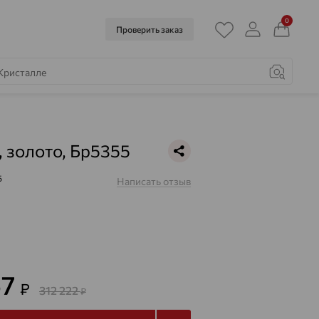
0
Проверить заказ
, золото, Бр5355
5
Написать отзыв
67
₽
312 222
₽