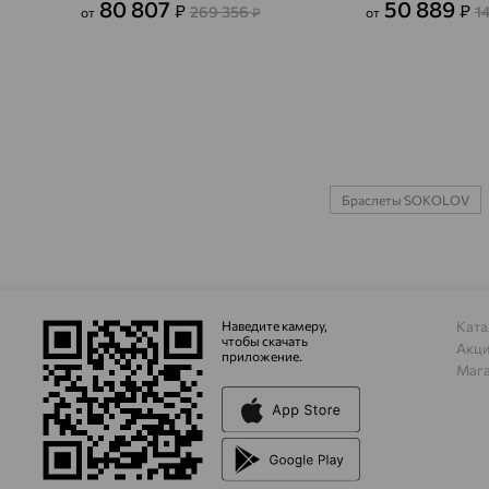
80 807
50 889
₽
₽
269 356
1
от
₽
от
Браслеты SOKOLOV
Наведите камеру,
Ката
чтобы скачать
Акц
приложение.
Маг