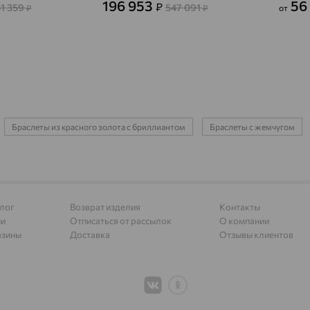
196 953
56
₽
41 359
547 091
₽
₽
от
Азов
доставка
Акбулак
доставка
Аксай
доставка
Актаныш
доставка
Браслеты из красного золота с бриллиантом
Браслеты с жемчугом
Актюбинский, Азнакаевский район
доставка
Алагир
доставка
Алапаевск
доставка
лог
Возврат изделия
Контакты
Алатырь
доставка
ии
Отписаться от рассылок
О компании
Чувашия
азины
Доставка
Отзывы клиентов
Алдан
доставка
Алейск
доставка
Александров
доставка