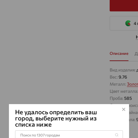
4 
Описание
Д
Вид изделия:
Вес:
9.76
Металл:
Золо
Цвет металла
Проба:
585
Страна проис
Не удалось определить ваш
Виды дизайна
город, выберите нужный из
Вес металла:
списка ниже