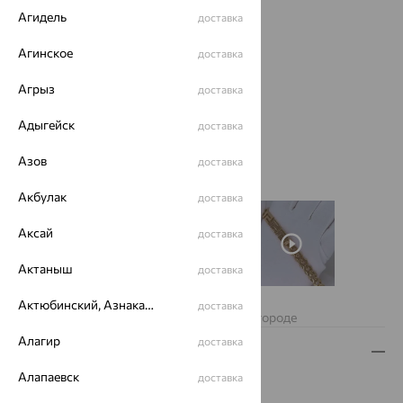
Агидель
доставка
Агинское
доставка
Агрыз
доставка
Адыгейск
доставка
Азов
доставка
Акбулак
доставка
Аксай
доставка
Актаныш
доставка
Нет в наличии
Актюбинский, Азнакаевский район
доставка
Изделие недоступно для заказа в вашем городе
Алагир
доставка
Описание
Алапаевск
доставка
Вид изделия:
декоративные