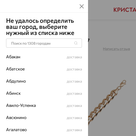
Не удалось определить
ваш город, выберите
Главная
Каталог
Браслеты декоративные
нужный из списка ниже
Браслет, золото, БР5367
Артикул:
БР5367
Написать отзыв
Абакан
доставка
Абатское
доставка
Абдулино
70%
доставка
Абинск
доставка
Авило-Успенка
доставка
Авсюнино
доставка
Агалатово
доставка