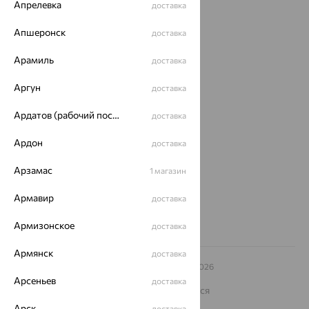
Апрелевка
доставка
Акции
Апшеронск
доставка
Доставка
Арамиль
Покупателям
доставка
О нас
Аргун
доставка
Магазины и доставка
г. Липецк
Ардатов (рабочий поселок)
доставка
ул. Зегеля, 27/2
еще 3
Ардон
доставка
Другие города
Арзамас
1 магазин
8 (800) 250-02-30
Заказать звонок
Армавир
доставка
Армизонское
доставка
Армянск
доставка
© ООО «Ювелирный дом «Кристалл»,
2009
– 2026
Архив акций
Архив изделий
Карта сайта
Арсеньев
доставка
На информационном ресурсе применяются
рекомендательные технологии
Арск
доставка