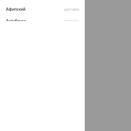
Афипский
доставка
Ахтубинск
доставка
Ахтырский
доставка
Ачинск
доставка
Ачхой-Мартан
доставка
Аша
доставка
аэропорт Шереметьево
доставка
Бабаево
доставка
Бабаюрт
доставка
Бавлы
доставка
Бавтугай
доставка