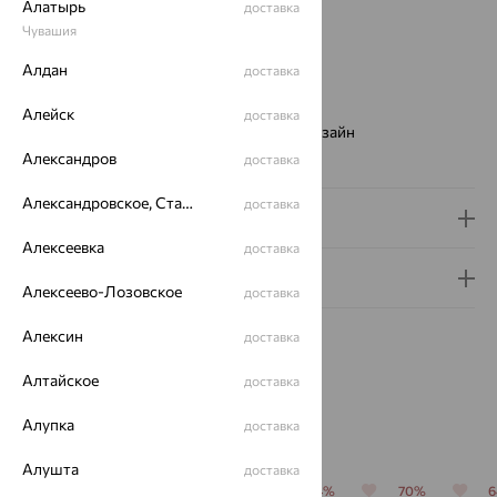
Вес:
9.17 — 11.95
Алатырь
доставка
Металл:
Золото
Чувашия
Цвет металла:
Красный
Алдан
доставка
Проба:
585
Страна происхождения:
РОССИЯ
Алейск
доставка
Виды дизайна браслетов:
Европейский дизайн
Вес металла:
9.17 — 11.95
Александров
доставка
Александровское, Ставропольский край
доставка
Доставка и оплата
Алексеевка
доставка
Гарантия и возврат
Алексеево-Лозовское
доставка
Алексин
доставка
Алтайское
доставка
Похожие изделия
Алупка
доставка
Алушта
доставка
64%
70%
64%
64%
70%