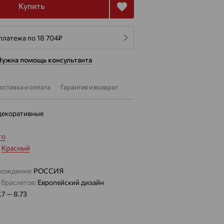
Купить
платежа по 18 704
₽
Нужна помощь консультанта
оставка и оплата
Гарантия и возврат
декоративные
то
:
Красный
хождения:
РОССИЯ
 браслетов:
Европейский дизайн
.7 — 8.73