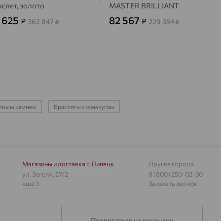
аслет, золото
MASTER BRILLIANT
 625
82 567
₽
₽
362 847
229 354
₽
₽
расным камнем
Браслеты с жемчугом
Магазины и доставка
г. Липецк
Другие города
ул. Зегеля, 27/2
8 (800) 250-02-30
еще 3
Заказать звонок
Подписаться на рассылку