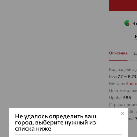
4 
Описание
Д
Вид изделия:
Вес:
7.7 — 8.73
Металл:
Золо
Цвет металла
Проба:
585
Страна проис
Виды дизайна
Не удалось определить ваш
Вес металла:
7
город, выберите нужный из
списка ниже