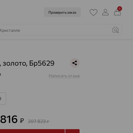
0
Проверить заказ
, золото, Бр5629
9
Написать отзыв
0
 816
₽
207 823
₽