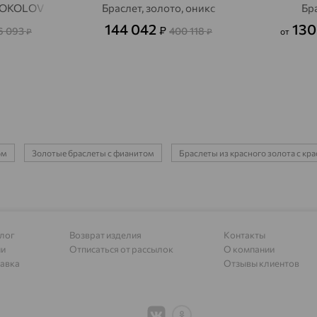
Адыгейск
доставка
 SOKOLOV
Браслет, золото, оникс
Бр
144 042
130
₽
Азов
6 093
400 118
доставка
₽
₽
от
Акбулак
доставка
Аксай
доставка
Актаныш
доставка
Актюбинский, Азнакаевский район
доставка
ом
Золотые браслеты с фианитом
Браслеты из красного золота с к
Алагир
доставка
Алапаевск
доставка
Алатырь
доставка
лог
Возврат изделия
Контакты
Чувашия
ии
Отписаться от рассылок
О компании
авка
Отзывы клиентов
Алдан
доставка
Алейск
доставка