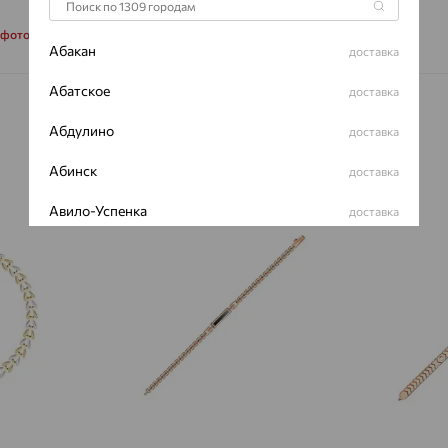
 фото
Абакан
доставка
Абатское
доставка
Абдулино
доставка
Абинск
доставка
Авило-Успенка
доставка
64%
64%
Авсюнино
доставка
Агалатово
доставка
Агидель
доставка
Агинское
доставка
Агрыз
доставка