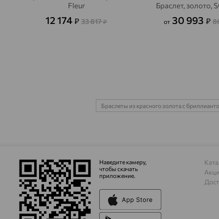
Fleur
Браслет, золото,
12 174
30 993
₽
₽
33 817
8
₽
от
Браслеты из красного золота с бриллиант
Наведите камеру,
Ката
чтобы скачать
Акц
приложение.
Дост