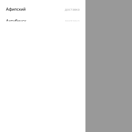
Афипский
доставка
Ахтубинск
доставка
Ахтырский
доставка
Ачинск
доставка
Ачхой-Мартан
доставка
Аша
доставка
аэропорт Шереметьево
доставка
Бабаево
доставка
Бабаюрт
доставка
Бавлы
доставка
Бавтугай
доставка