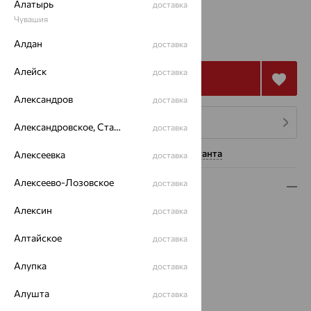
Алатырь
доставка
Чувашия
106 244
₽
295 121
Алдан
₽
доставка
Алейск
доставка
Купить
Александров
доставка
4 платежа по 26 561
₽
Александровское, Ставропольский край
доставка
Нужна помощь консультанта
Алексеевка
доставка
Алексеево-Лозовское
доставка
Описание
Алексин
доставка
Вид изделия:
жесткие
Вес:
10.18
Алтайское
доставка
Металл:
Золото
Цвет металла:
Красный
Алупка
доставка
Проба:
585
Страна происхождения:
РОССИЯ
Алушта
доставка
Вес металла:
10.179