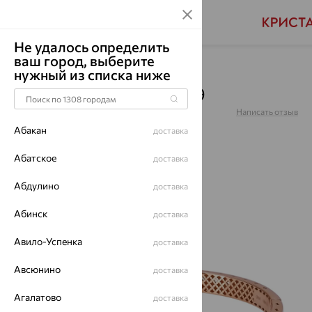
Не удалось определить
ваш город, выберите
Главная
Каталог
Браслеты декоративные
нужный из списка ниже
Браслет, золото, бр5759
Артикул:
бр5759
Написать отзыв
Абакан
доставка
Абатское
доставка
Абдулино
64%
доставка
Абинск
доставка
Авило-Успенка
доставка
Авсюнино
доставка
Агалатово
доставка