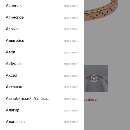
Агидель
доставка
Агинское
доставка
Агрыз
доставка
Адыгейск
доставка
Азов
доставка
Акбулак
доставка
Аксай
доставка
Актаныш
доставка
Актюбинский, Азнакаевский район
доставка
Запросить дополнительные фото
Алагир
доставка
Размеры:
Алапаевск
доставка
17