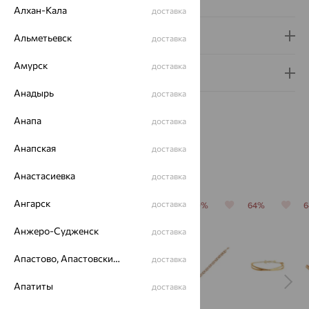
Алхан-Кала
доставка
Доставка и оплата
Альметьевск
доставка
Амурск
доставка
Гарантия и возврат
Анадырь
доставка
Анапа
доставка
Анапская
доставка
Похожие изделия
Анастасиевка
доставка
Ангарск
доставка
64%
64%
70%
70%
64%
Анжеро-Судженск
доставка
Апастово, Апастовский район
доставка
Апатиты
доставка