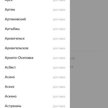
Магазины и доставка
г. Липецк
ул. Зегеля, 27/2
Артем
доставка
еще 3
Артемовский
доставка
Другие города
8 (800) 250-02-30
Артыбаш
доставка
Заказать звонок
Архангельск
доставка
Архангельское
доставка
Архипо-Осиповка
доставка
© ООО «Ювелирный дом «Кристалл»,
2009
– 2026
Архив акций
Архив изделий
Карта сайта
На информационном ресурсе применяются
Асбест
доставка
рекомендательные технологии
Асино
доставка
ОГРН 1044800168379
Политика конфеденциальности
Аскиз
доставка
Разработка сайта —
CUBA
Аскино
доставка
Астрахань
доставка