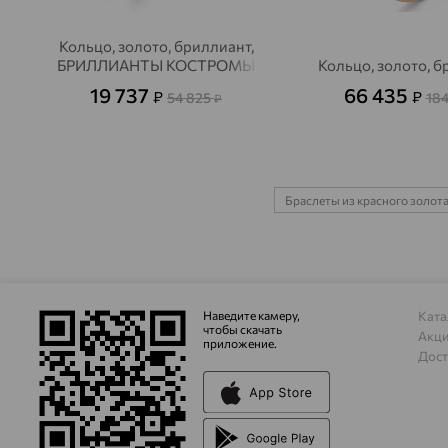
Кольцо, золото, бриллиант,
БРИЛЛИАНТЫ КОСТРОМЫ
Кольцо, золото, 
19 737
66 435
₽
₽
54 825
184
₽
Браслеты из красного золот
Наведите камеру,
Ката
чтобы скачать
Акц
приложение.
Дост