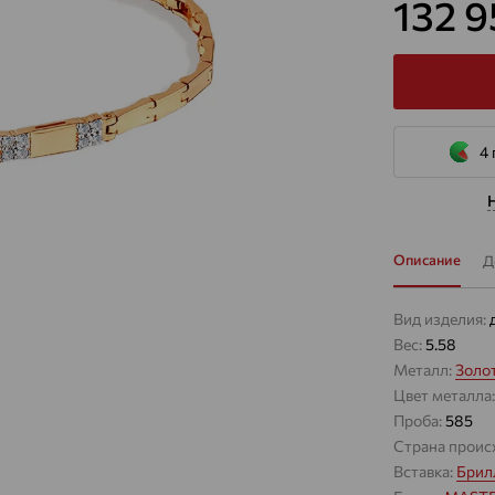
132 
4 
Описание
Д
Вид изделия:
Вес:
5.58
Металл:
Золо
Цвет металла
Проба:
585
Страна проис
Вставка:
Брил