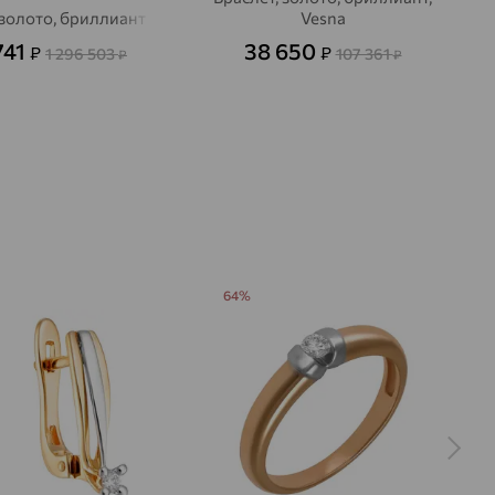
 золото, бриллиант
Vesna
741
38 650
₽
₽
1 296 503
107 361
₽
₽
64%