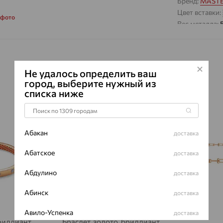
Бренд:
MASTE
Цвет вставки:
 фото
Вес металла:
Наименование
Характеристик
ВИД КАМН
Не удалось определить ваш
ПРОИСХОЖ
город, выберите нужный из
списка ниже
ЦВЕТ
ВЕС
64%
64%
КОЛИЧЕСТ
Абакан
доставка
ФОРМА ОГ
Абатское
ГРАНЕЙ
доставка
ЧИСТОТА
Абдулино
доставка
Сертификаты 
Абинск
доставка
Авило-Успенка
доставка
риллиант,
Браслет, золото, бриллиант,