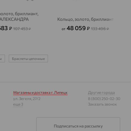
золото, бриллиант,
АЛЕКСАНДРА
Кольцо, золото, бриллиант
683
48 059
₽
₽
107 453
133 496
₽
от
₽
м
Браслеты цепочные
Магазины и доставка
г. Липецк
Другие города
ул. Зегеля, 27/2
8 (800) 250-02-30
еще 3
Заказать звонок
Подписаться на рассылку