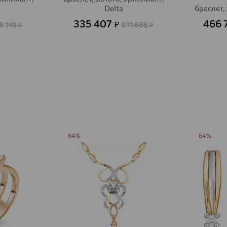
Delta
браслет,
Авсюнино
доставка
335 407
466 
₽
8 149
931 686
₽
₽
Агалатово
доставка
Агидель
доставка
Агинское
доставка
Агрыз
доставка
Адыгейск
доставка
Азов
доставка
64%
64%
Акбулак
доставка
Аксай
доставка
Актаныш
доставка
Актюбинский, Азнакаевский район
доставка