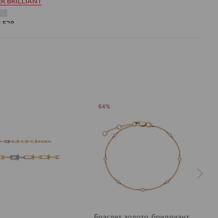
R BRILLIANT
5.528
 цвета вставки:
Бесцветный
а вставки:
Я
Бриллиант
ДЕНИЕ
Натуральный
Бесцветный
0,259
64%
ВО
20
РАНКИ
Круглая
57
3/5
на камни
Браслет, золото, бриллиант,