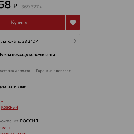
958
₽
369 327
₽
Купить
платежа по 33 240
₽
Нужна помощь консультанта
оставка и оплата
Гарантия и возврат
декоративные
то
:
Красный
хождения:
РОССИЯ
лиант