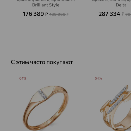
Brilliant Style
Delta
176 389
287 334
₽
₽
489 969
79
₽
С этим часто покупают
64%
64%