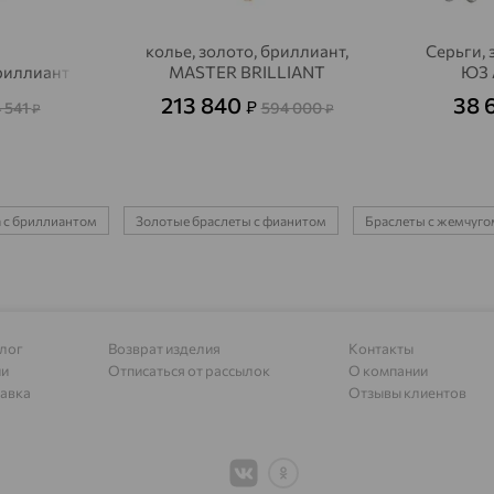
Алагир
доставка
колье, золото, бриллиант,
Серьги, 
Алапаевск
доставка
бриллиант
MASTER BRILLIANT
ЮЗ 
Алатырь
доставка
213 840
38 
₽
 541
594 000
₽
₽
Чувашия
Алдан
доставка
Алейск
доставка
а с бриллиантом
Золотые браслеты с фианитом
Браслеты с жемчуго
Александров
доставка
Александровское, Ставропольский край
доставка
Алексеевка
доставка
лог
Возврат изделия
Контакты
ии
Отписаться от рассылок
О компании
Алексеево-Лозовское
доставка
авка
Отзывы клиентов
Алексин
доставка
Алтайское
доставка