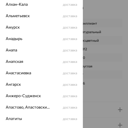
Вес металла:
4.318
Алхан-Кала
доставка
Наименование цвета вставки:
Бесцветный
Характеристика вставки:
Альметьевск
доставка
ВИД КАМНЯ
Бриллиант
Амурск
доставка
ПРОИСХОЖДЕНИЕ
Натуральный
Анадырь
доставка
ЦВЕТ
Бесцветный
ВЕС
1,812
Анапа
доставка
КОЛИЧЕСТВО
210
Анапская
доставка
ФОРМА ОГРАНКИ
Круглая
Анастасиевка
доставка
ГРАНЕЙ
57
ЧИСТОТА
3/6
Ангарск
доставка
Сертификаты на камни
Анжеро-Судженск
доставка
Апастово, Апастовский район
доставка
Доставка и оплата
Апатиты
доставка
Гарантия и возврат