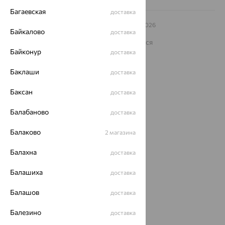
Багаевская
доставка
© ООО «Ювелирный дом «Кристалл»,
2009
– 2026
Байкалово
доставка
Архив акций
Архив изделий
Карта сайта
На информационном ресурсе применяются
рекомендательные технологии
Байконур
доставка
ОГРН 1044800168379
Баклаши
доставка
Политика конфеденциальности
Разработка сайта —
CUBA
Баксан
доставка
Балабаново
доставка
Балаково
2 магазина
Балахна
доставка
Балашиха
доставка
Балашов
доставка
Балезино
доставка