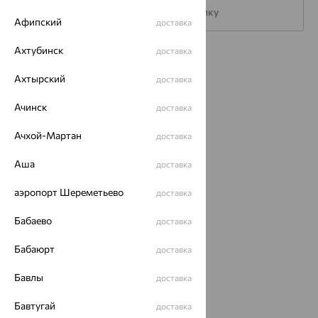
Подписаться на рассылку
Афипский
доставка
Ахтубинск
доставка
Каталог
Ахтырский
доставка
Акции
Ачинск
доставка
Магазины
Ачхой-Мартан
доставка
Покупателям
Аша
доставка
О нас
Магазины и доставка
аэропорт Шереметьево
г. Липецк
доставка
ул. Зегеля, 27/2
Бабаево
еще 3
доставка
Другие города
Бабаюрт
доставка
8 (800) 250-02-30
Заказать звонок
Бавлы
доставка
Бавтугай
доставка