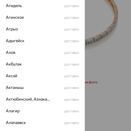
Агидель
доставка
Агинское
доставка
Агрыз
доставка
Адыгейск
доставка
Азов
доставка
Акбулак
доставка
Аксай
доставка
Запросить дополнительные фото
Актаныш
доставка
Размеры:
Актюбинский, Азнакаевский район
доставка
17
Алагир
доставка
Алапаевск
доставка
312 573
₽
868 257