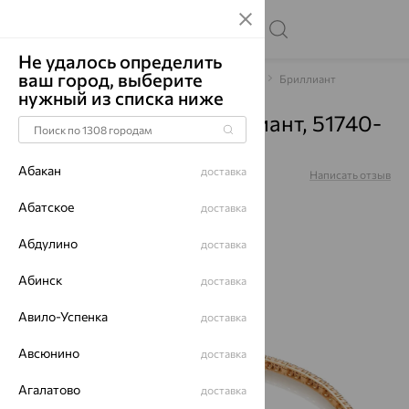
Не удалось определить
ваш город, выберите
Главная
Каталог
Браслеты декоративные
Бриллиант
нужный из списка ниже
Браслет, золото, бриллиант, 51740-
151-00-170
Абакан
доставка
Артикул:
51740-151-00-170
Написать отзыв
Купили 109 раз
Абатское
доставка
Абдулино
доставка
Абинск
доставка
64%
Авило-Успенка
доставка
Авсюнино
доставка
Агалатово
доставка