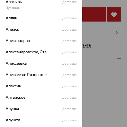
₽
Алатырь
доставка
Чувашия
Купить
Алдан
доставка
Алейск
доставка
4 платежа по 78 143
₽
Александров
доставка
Нужна помощь консультанта
Александровское, Ставропольский край
доставка
Описание
Алексеевка
доставка
Вид изделия:
декоративные
Алексеево-Лозовское
доставка
Вес:
4.68
Металл:
Золото
Алексин
доставка
Цвет металла:
Красный
Проба:
585
Алтайское
доставка
Страна происхождения:
РОССИЯ
Вставка:
Алупка
Бриллиант
доставка
Бренд:
Vesna
Алушта
доставка
Цвет вставки: