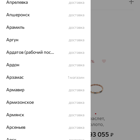
Гарантия и возврат
Апрелевка
доставка
Апшеронск
доставка
Арамиль
доставка
Аргун
доставка
Похожие изделия
Ардатов (рабочий поселок)
доставка
64%
64%
64%
64%
Ардон
доставка
Арзамас
1 магазин
Армавир
доставка
Армизонское
доставка
Армянск
доставка
Браслет,
Браслет,
Браслет,
Браслет,
золото,
золото,
золото,
золото,
Арсеньев
доставка
бриллиант,
бриллиант,
бриллиант,
бриллиант,
88 716
103 195
218 529
293 055
₽
₽
₽
₽
от
SOKOLOV
Vesna
Vesna
Delta
Арск
доставка