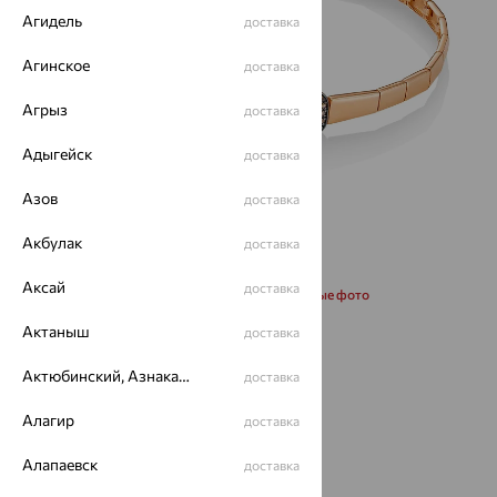
Агидель
доставка
Агинское
доставка
Агрыз
доставка
Адыгейск
доставка
Азов
доставка
Акбулак
доставка
Аксай
доставка
Запросить дополнительные фото
Актаныш
доставка
Размеры:
Актюбинский, Азнакаевский район
доставка
17.5
Алагир
доставка
157 570
Алапаевск
доставка
₽
437 695
₽