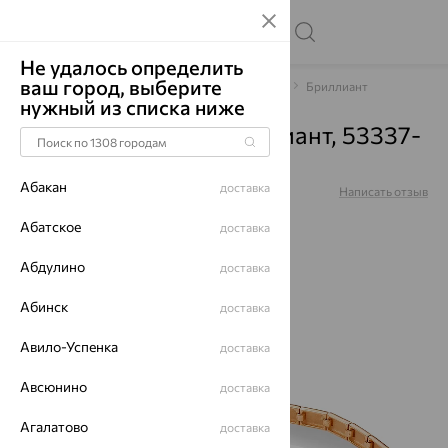
Не удалось определить
ваш город, выберите
Главная
Каталог
Браслеты декоративные
Бриллиант
нужный из списка ниже
Браслет, золото, бриллиант, 53337-
157-09-00
Абакан
доставка
Артикул:
53337-157-09-00
Написать отзыв
Абатское
доставка
Абдулино
доставка
64%
Абинск
доставка
Авило-Успенка
доставка
Авсюнино
доставка
Агалатово
доставка