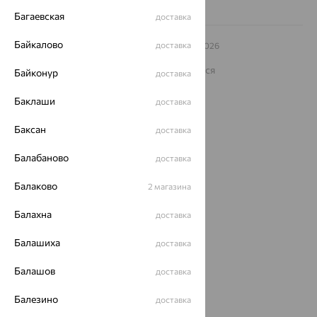
Багаевская
доставка
Байкалово
доставка
© ООО «Ювелирный дом «Кристалл»,
2009
– 2026
Архив акций
Архив изделий
Карта сайта
На информационном ресурсе применяются
Байконур
доставка
рекомендательные технологии
Баклаши
ОГРН 1044800168379
доставка
Политика конфеденциальности
Баксан
доставка
Разработка сайта —
CUBA
Балабаново
доставка
Балаково
2 магазина
Балахна
доставка
Балашиха
доставка
Балашов
доставка
Балезино
доставка