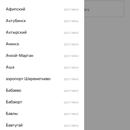
Афипский
Подписаться на рассылку
доставка
Ахтубинск
доставка
Каталог
Ахтырский
доставка
Акции
Ачинск
доставка
Доставка
Ачхой-Мартан
доставка
Покупателям
Аша
доставка
О нас
аэропорт Шереметьево
доставка
Магазины и доставка
г. Липецк
ул. Зегеля, 27/2
Бабаево
доставка
еще 3
Бабаюрт
доставка
Другие города
8 (800) 250-02-30
Бавлы
доставка
Заказать звонок
Бавтугай
доставка