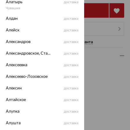
Алатырь
доставка
Чувашия
Купить
Алдан
доставка
4 платежа по 39 393
₽
Алейск
доставка
Александров
Нужна помощь консультанта
доставка
Александровское, Ставропольский край
доставка
Описание
Алексеевка
доставка
Вид изделия:
декоративные
Вес:
7.33
Алексеево-Лозовское
доставка
Металл:
Золото
Цвет металла:
Красный
Алексин
доставка
Проба:
585
Алтайское
Страна происхождения:
РОССИЯ
доставка
Вставка:
Бриллиант
Алупка
доставка
Бренд:
Vesna
Цвет вставки:
Алушта
доставка
Вес металла:
7.257