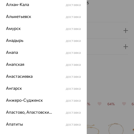
ЧИСТОТА
3/5
Алхан-Кала
доставка
Сертификаты на камни
Альметьевск
доставка
Амурск
доставка
Доставка и оплата
Анадырь
доставка
Гарантия и возврат
Анапа
доставка
Анапская
доставка
Анастасиевка
доставка
Похожие изделия
Ангарск
доставка
Анжеро-Судженск
доставка
64%
64%
64%
64%
64%
Апастово, Апастовский район
доставка
Апатиты
доставка