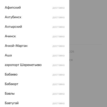
ул. Зегеля, 27/2
еще 3
Афипский
доставка
Другие города
Ахтубинск
доставка
8 (800) 250-02-30
Заказать звонок
Ахтырский
доставка
Ачинск
доставка
Ачхой-Мартан
доставка
© ООО «Ювелирный дом «Кристалл»,
2009
– 2026
Аша
Архив акций
Архив изделий
Карта сайта
доставка
На информационном ресурсе применяются
рекомендательные технологии
аэропорт Шереметьево
доставка
ОГРН 1044800168379
Бабаево
Политика конфеденциальности
доставка
Разработка сайта —
CUBA
Бабаюрт
доставка
Бавлы
доставка
Бавтугай
доставка