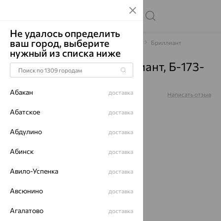
Не удалось определить
ваш город, выберите
Главная
Каталог
Браслеты декоративные
Бриллиант
нужный из списка ниже
Браслет, золото, бриллиант, Б-173-
01
Абакан
доставка
Артикул:
Б-173-01
Написать отзыв
Абатское
доставка
Абдулино
доставка
64%
Абинск
доставка
Авило-Успенка
доставка
Авсюнино
доставка
Агалатово
доставка