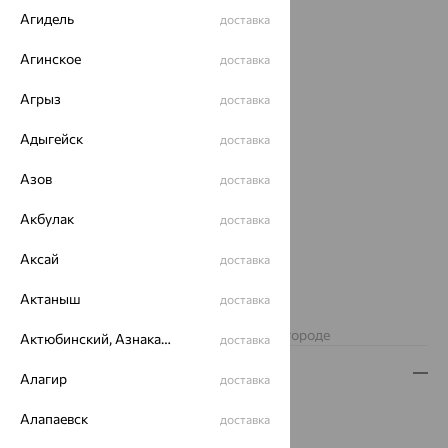
Агидель
доставка
Агинское
доставка
Агрыз
доставка
Адыгейск
доставка
Азов
доставка
Акбулак
доставка
Аксай
доставка
77 188
₽
214 412
Актаныш
₽
доставка
Изделие недоступно для заказа в вашем городе
Актюбинский, Азнакаевский район
доставка
Описание
Алагир
доставка
Вид изделия:
декоративные
Алапаевск
доставка
Вес:
3.01