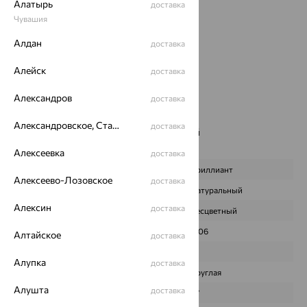
Алатырь
доставка
Металл:
Золото
Чувашия
Цвет металла:
Красный
Проба:
585
Алдан
доставка
Страна происхождения:
РОССИЯ
Вставка:
Бриллиант
Алейск
доставка
Бренд:
PRESTIGE
Александров
доставка
Цвет вставки:
Вес металла:
2.998
Александровское, Ставропольский край
доставка
Наименование цвета вставки:
Бесцветный
Характеристика вставки:
Алексеевка
доставка
ВИД КАМНЯ
Бриллиант
Алексеево-Лозовское
доставка
ПРОИСХОЖДЕНИЕ
Натуральный
Алексин
доставка
ЦВЕТ
Бесцветный
ВЕС
0,06
Алтайское
доставка
КОЛИЧЕСТВО
1
Алупка
доставка
ФОРМА ОГРАНКИ
Круглая
Алушта
доставка
ГРАНЕЙ
57