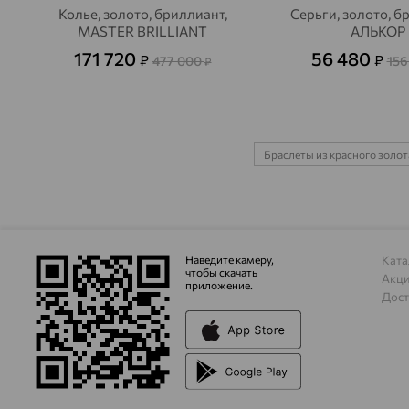
Колье, золото, бриллиант,
Серьги, золото, б
MASTER BRILLIANT
АЛЬКОР
171 720
56 480
₽
₽
477 000
156
₽
Браслеты из красного золо
Наведите камеру,
Ката
чтобы скачать
Акц
приложение.
Дост