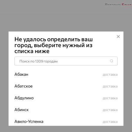
Вставка:
Брил
Страна проис
Проба:
585
Цвет металла
Металл:
Золо
Не удалось определить ваш
Характеристик
город, выберите нужный из
ВИД КАМН
списка ниже
ПРОИСХОЖ
ЦВЕТ
Абакан
доставка
ВЕС
КОЛИЧЕСТ
Абатское
доставка
ФОРМА ОГ
Абдулино
доставка
ГРАНЕЙ
Абинск
доставка
ЧИСТОТА
Сертификаты 
Авило-Успенка
доставка