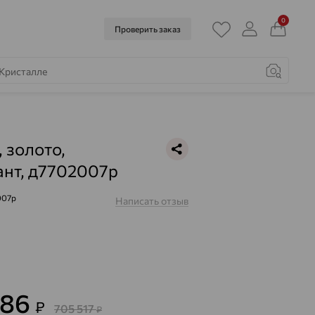
0
Проверить заказ
, золото,
нт, д7702007р
007р
Написать отзыв
986
₽
705 517
₽