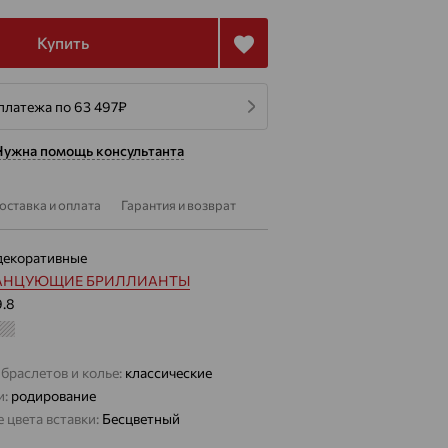
Купить
платежа по 63 497
₽
Нужна помощь консультанта
оставка и оплата
Гарантия и возврат
декоративные
АНЦУЮЩИЕ БРИЛЛИАНТЫ
9.8
браслетов и колье:
классические
и:
родирование
 цвета вставки:
Бесцветный