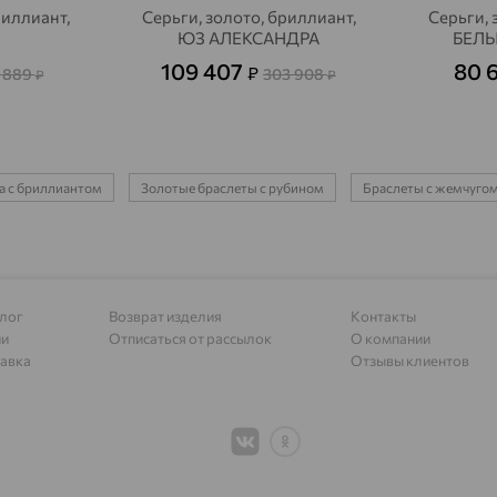
риллиант,
Серьги, золото, бриллиант,
Серьги, 
ЮЗ АЛЕКСАНДРА
БЕЛЫ
Алапаевск
доставка
109 407
80 
₽
 889
303 908
₽
₽
Алатырь
доставка
Чувашия
Алдан
доставка
Алейск
доставка
та с бриллиантом
Золотые браслеты с рубином
Браслеты с жемчуго
Александров
доставка
Александровское, Ставропольский край
доставка
лог
Возврат изделия
Контакты
Алексеевка
доставка
ии
Отписаться от рассылок
О компании
авка
Отзывы клиентов
Алексеево-Лозовское
доставка
Алексин
доставка
Алтайское
доставка
Алупка
доставка