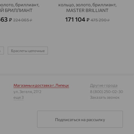
золото, бриллиант,
кольцо, золото, бриллиант,
Й БРИЛЛИАНТ
MASTER BRILLIANT
663
171 104
₽
₽
224 065
475 290
₽
₽
м
Браслеты цепочные
Магазины и доставка
г. Липецк
Другие города
ул. Зегеля, 27/2
8 (800) 250-02-30
еще 3
Заказать звонок
Подписаться на рассылку