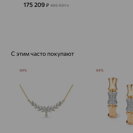
175 209
₽
486 691
₽
С этим часто покупают
64%
64%