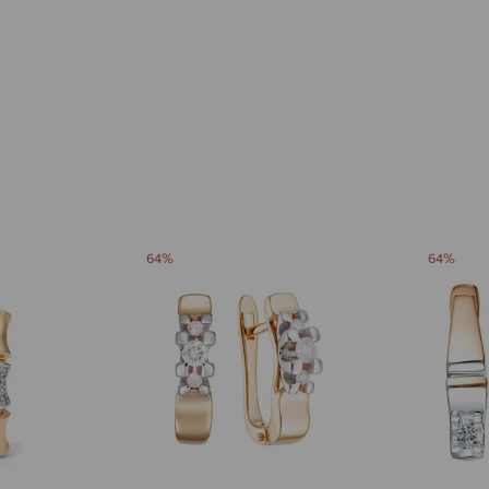
Авсюнино
доставка
Агалатово
доставка
Агидель
доставка
Агинское
доставка
Агрыз
доставка
Адыгейск
доставка
64%
64%
Азов
доставка
Акбулак
доставка
Аксай
доставка
Актаныш
доставка
Актюбинский, Азнакаевский район
доставка
Алагир
доставка