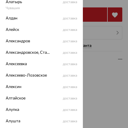
₽
Алатырь
доставка
Чувашия
Купить
Алдан
доставка
Алейск
доставка
4 платежа по 19 115
₽
Александров
доставка
Нужна помощь консультанта
Александровское, Ставропольский край
доставка
Описание
Алексеевка
доставка
Вид изделия:
декоративные
Алексеево-Лозовское
доставка
Вес:
6.07 — 6.28
Металл:
Золото
Алексин
доставка
Цвет металла:
Красный
Проба:
585
Алтайское
доставка
Страна происхождения:
РОССИЯ
Вставка:
Алупка
Цитрин
доставка
Бренд:
MAGIC STONES
Алушта
доставка
Цвет вставки: