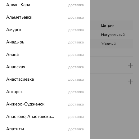
Вес металла:
5.631 — 5.841
Алхан-Кала
доставка
Наименование цвета вставки:
Желтый
Характеристика вставки:
Альметьевск
доставка
ВИД КАМНЯ
Фианит
Цитрин
Амурск
доставка
ПРОИСХОЖДЕНИЕ
Искусственный
Натуральный
Анадырь
доставка
ЦВЕТ
Бесцветный
Желтый
Анапа
доставка
Доставка и оплата
Анапская
доставка
Анастасиевка
доставка
Гарантия и возврат
Ангарск
доставка
Анжеро-Судженск
доставка
Апастово, Апастовский район
доставка
Похожие изделия
Апатиты
доставка