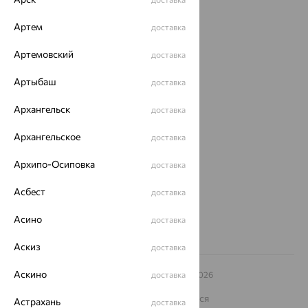
Акции
Артем
доставка
Магазины
Артемовский
доставка
Покупателям
Артыбаш
доставка
О нас
Архангельск
доставка
Магазины и доставка
г. Липецк
ул. Зегеля, 27/2
Архангельское
доставка
еще 3
Архипо-Осиповка
доставка
Другие города
8 (800) 250-02-30
Асбест
доставка
Заказать звонок
Асино
доставка
Аскиз
доставка
Аскино
© ООО «Ювелирный дом «Кристалл»,
доставка
2009
– 2026
Архив акций
Архив изделий
Карта сайта
На информационном ресурсе применяются
Астрахань
доставка
рекомендательные технологии