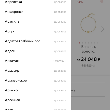
Апрелевка
64%
64%
доставка
64%
Апшеронск
доставка
Арамиль
доставка
Аргун
доставка
Ардатов (рабочий поселок)
доставка
Браслет,
Браслет,
Браслет,
Ардон
золото,
золото,
золото,
доставка
цитрин, MAGIC
цитрин, MAGIC
цитрин,
72 304
112 486
24 048
₽
₽
₽
от
от
STONES
STONES
SOKOLOV
Арзамас
1 магазин
200 845
312 460
66 801
₽
₽
₽
Армавир
доставка
Армизонское
доставка
Армянск
Подписаться на рассылку
доставка
Арсеньев
доставка
Каталог
Арск
доставка