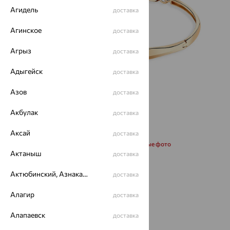
Агидель
доставка
Агинское
доставка
Агрыз
доставка
Адыгейск
доставка
Азов
доставка
Акбулак
доставка
Аксай
доставка
Запросить дополнительные фото
Актаныш
доставка
Размеры:
Актюбинский, Азнакаевский район
доставка
16.5
Алагир
доставка
Алапаевск
доставка
от 76 460
₽
212 389