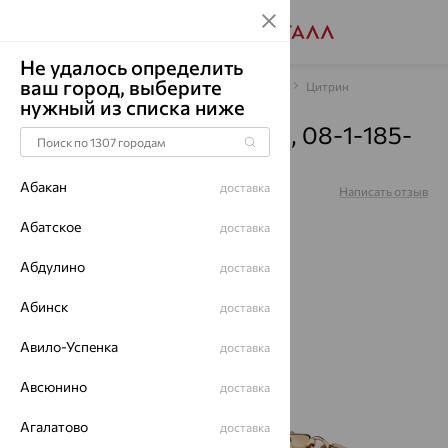
Не удалось определить
ваш город, выберите
Главная
Каталог
Браслеты декоративные
Цитрин
нужный из списка ниже
Браслет, золото, цитрин, 08-1-185-
1001-011
Абакан
доставка
Артикул:
08-1-185-1001-011
Написать отзыв
Абатское
доставка
Абдулино
доставка
Абинск
доставка
64%
Авило-Успенка
доставка
Авсюнино
доставка
Агалатово
доставка