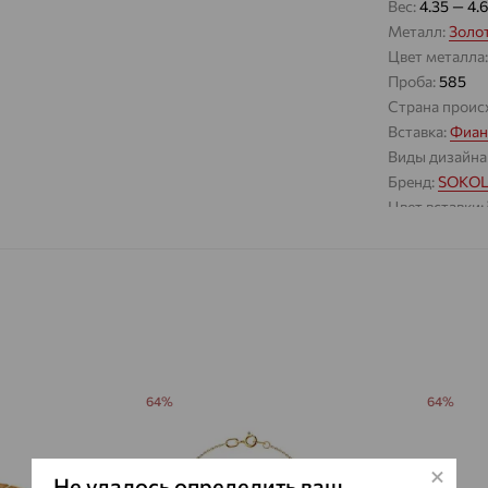
Вес:
4.35 — 4.
Металл:
Золо
Цвет металла
Проба:
585
Страна проис
Вставка:
Фиан
Виды дизайна
Бренд:
SOKO
Цвет вставки:
Вес металла:
Наименование
64%
64%
Не удалось определить ваш