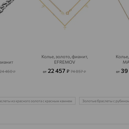
Агрыз
доставка
Адыгейск
доставка
Азов
доставка
Акбулак
доставка
Аксай
доставка
Колье, золото, фианит,
Колье,
 фианит
EFREMOV
MA
Актаныш
доставка
22 457
39
₽
24 460
74 857
₽
от
₽
от
Актюбинский, Азнакаевский район
доставка
Алагир
доставка
Алапаевск
слеты из красного золота с красным камнем
Золотые браслеты с рубино
доставка
Алатырь
доставка
Чувашия
Алдан
доставка