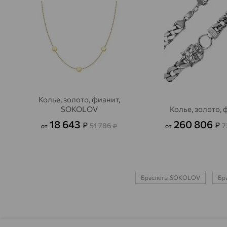
Колье, золото, фианит,
SOKOLOV
Колье, золото,
18 643
260 806
₽
₽
51 786
7
от
₽
от
Браслеты SOKOLOV
Бра