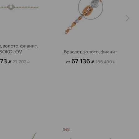
, золото, фианит,
SOKOLOV
Браслет, золото, фианит
973
67 136
₽
₽
27 702
186 490
₽
от
₽
64%