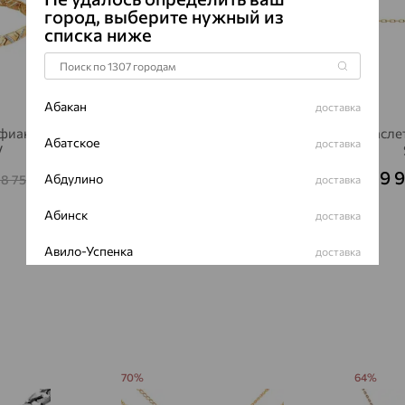
город, выберите нужный из
списка ниже
Абакан
доставка
 фианит,
Браслет, золото, фианит,
Браслет
Абатское
доставка
V
SOKOLOV
15 028
9 
₽
Абдулино
78 751
41 745
доставка
₽
от
₽
Абинск
доставка
Авило-Успенка
доставка
Авсюнино
доставка
Агалатово
доставка
Агидель
доставка
70%
64%
Агинское
доставка