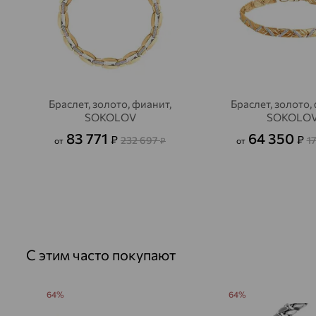
Браслет, золото, фианит,
Браслет, золото,
SOKOLOV
SOKOLO
83 771
64 350
₽
₽
232 697
1
от
₽
от
С этим часто покупают
64%
64%