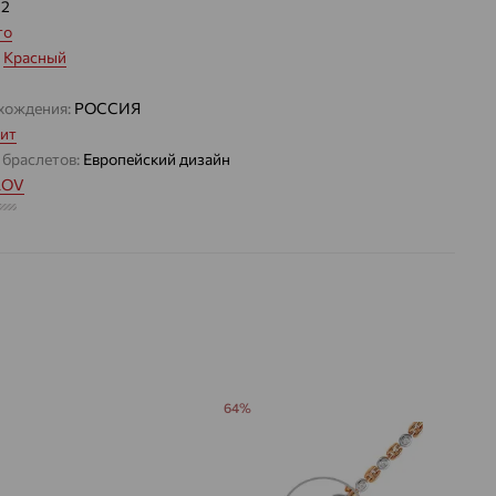
62
то
:
Красный
хождения:
РОССИЯ
ит
 браслетов:
Европейский дизайн
LOV
4.456
 цвета вставки:
Бесцветный
64%