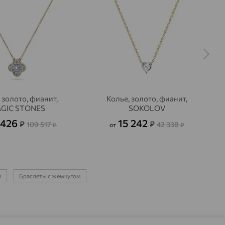
 золото, фианит,
Колье, золото, фианит,
GIC STONES
SOKOLOV
 426
15 242
₽
₽
109 517
42 338
₽
от
₽
м
Браслеты с жемчугом