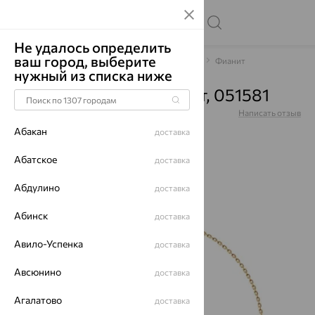
Не удалось определить
ваш город, выберите
Главная
Каталог
Браслеты декоративные
Фианит
нужный из списка ниже
Браслет, золото, фианит, 051581
Артикул:
051581
Написать отзыв
Купили 71 разa
Абакан
доставка
Абатское
доставка
Абдулино
доставка
64%
Абинск
доставка
Авило-Успенка
доставка
Авсюнино
доставка
Агалатово
доставка