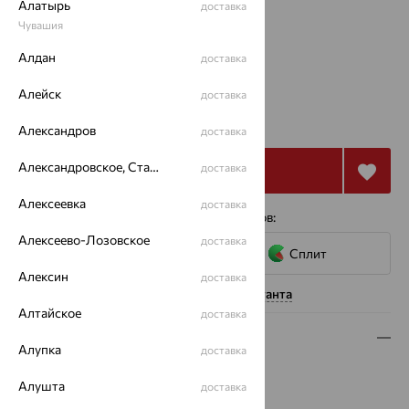
Алатырь
доставка
Размеры:
Чувашия
17
Алдан
доставка
Алейск
доставка
от 10 591
₽
29 419
₽
Александров
доставка
Александровское, Ставропольский край
доставка
Купить
Алексеевка
доставка
4 платежа по 2 648
₽
с помощью сервисов:
Алексеево-Лозовское
доставка
Сплит
Алексин
доставка
Нужна помощь консультанта
Алтайское
доставка
Описание
Алупка
доставка
Вид изделия:
декоративные
Алушта
доставка
Вес:
1.09 — 1.14