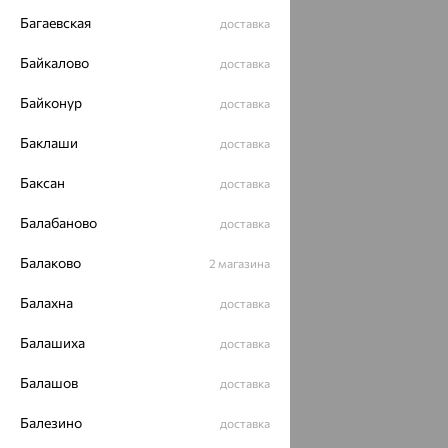
ОГРН 1044800168379
Багаевская
доставка
Политика конфеденциальности
Разработка сайта —
CUBA
Байкалово
доставка
Байконур
доставка
Баклаши
доставка
Баксан
доставка
Балабаново
доставка
Балаково
2 магазина
Балахна
доставка
Балашиха
доставка
Балашов
доставка
Балезино
доставка