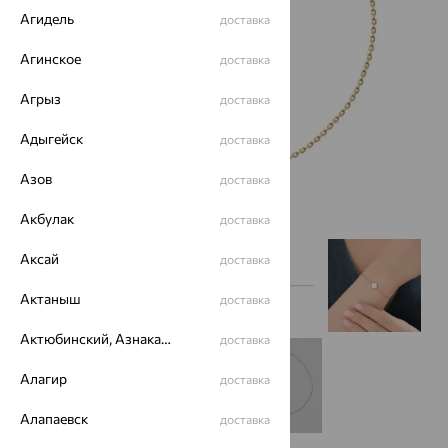
Агидель
доставка
Агинское
доставка
Агрыз
доставка
Адыгейск
доставка
Азов
доставка
Акбулак
доставка
Аксай
доставка
Актаныш
доставка
Актюбинский, Азнакаевский район
доставка
Алагир
доставка
Алапаевск
доставка