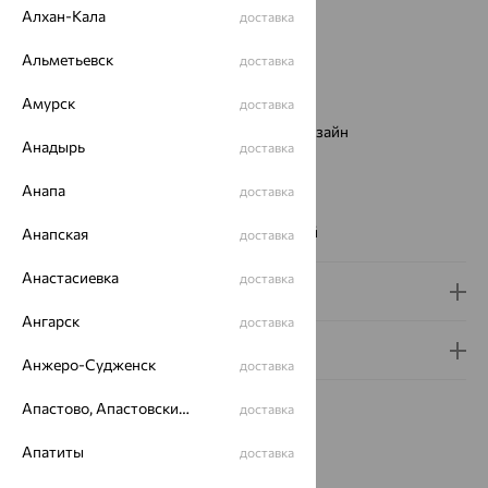
Металл:
Золото
Алхан-Кала
доставка
Цвет металла:
Красный
Проба:
585
Альметьевск
доставка
Страна происхождения:
РОССИЯ
Амурск
доставка
Вставка:
Фианит
Виды дизайна браслетов:
Европейский дизайн
Анадырь
доставка
Бренд:
SOKOLOV
Цвет вставки:
Анапа
доставка
Вес металла:
1.044 — 1.094
Наименование цвета вставки:
Бесцветный
Анапская
доставка
Анастасиевка
доставка
Доставка и оплата
Ангарск
доставка
Гарантия и возврат
Анжеро-Судженск
доставка
Апастово, Апастовский район
доставка
Апатиты
доставка