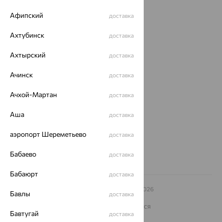
Акции
Афипский
доставка
Магазины
Ахтубинск
доставка
Покупателям
Ахтырский
доставка
О нас
Ачинск
доставка
Магазины и доставка
г. Липецк
ул. Зегеля, 27/2
Ачхой-Мартан
доставка
еще 3
Другие города
Аша
доставка
8 (800) 250-02-30
Заказать звонок
аэропорт Шереметьево
доставка
Бабаево
доставка
Бабаюрт
доставка
© ООО «Ювелирный дом «Кристалл»,
2009
– 2026
Бавлы
доставка
Архив акций
Архив изделий
Карта сайта
На информационном ресурсе применяются
рекомендательные технологии
Бавтугай
доставка