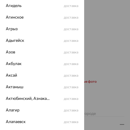
Агидель
доставка
Агинское
доставка
Агрыз
доставка
Адыгейск
доставка
Азов
доставка
Акбулак
доставка
Аксай
доставка
Запросить дополнительные фото
Актаныш
доставка
от 46 481
Актюбинский, Азнакаевский район
доставка
₽
129 114
₽
Алагир
доставка
Изделие недоступно для заказа в вашем городе
Алапаевск
доставка
Описание