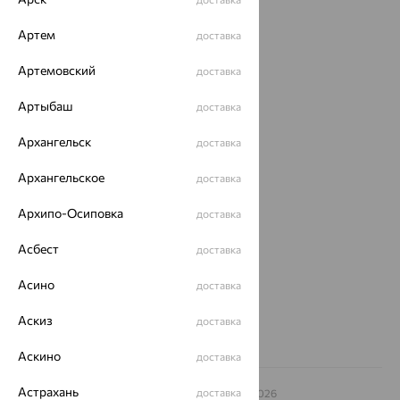
Каталог
Артем
доставка
Акции
Артемовский
доставка
Магазины
Артыбаш
доставка
Покупателям
Архангельск
доставка
О нас
Архангельское
доставка
Магазины и доставка
г. Липецк
ул. Зегеля, 27/2
Архипо-Осиповка
доставка
еще 3
Асбест
доставка
Другие города
8 (800) 250-02-30
Асино
доставка
Заказать звонок
Аскиз
доставка
Аскино
доставка
Астрахань
доставка
© ООО «Ювелирный дом «Кристалл»,
2009
– 2026