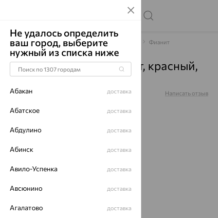
Не удалось определить
ваш город, выберите
Главная
Каталог
Браслеты декоративные
Фианит
нужный из списка ниже
Браслет, золото, фианит, красный,
51-150-00691-1
Абакан
доставка
Артикул:
51-150-00691-1
Написать отзыв
Абатское
доставка
Абдулино
доставка
Абинск
доставка
64%
Авило-Успенка
доставка
Авсюнино
доставка
Агалатово
доставка