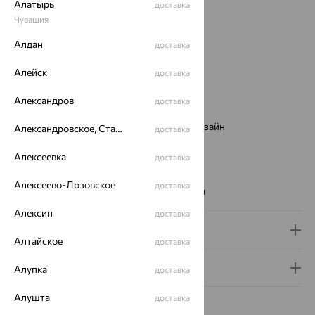
Алатырь
доставка
Вид изделия:
декоративные
Чувашия
Вес:
3.69 — 4.02
Алдан
Металл:
Золото
доставка
Цвет металла:
Красный
Алейск
доставка
Проба:
585
Страна происхождения:
РОССИЯ
Александров
доставка
Вставка:
Фианит
Виды дизайна браслетов:
Европейский дизайн
Александровское, Ставропольский край
доставка
Бренд:
SOKOLOV
Алексеевка
доставка
Цвет вставки:
Вес металла:
3.396 — 3.702
Алексеево-Лозовское
доставка
Наименование цвета вставки:
Бесцветный
Алексин
доставка
Доставка и оплата
Алтайское
доставка
Гарантия и возврат
Алупка
доставка
Алушта
доставка