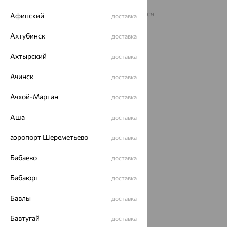
Архив акций
Архив изделий
Карта сайта
На информационном ресурсе применяются
Афипский
доставка
рекомендательные технологии
Ахтубинск
ОГРН 1044800168379
доставка
Политика конфеденциальности
Ахтырский
доставка
Разработка сайта —
CUBA
Ачинск
доставка
Ачхой-Мартан
доставка
Аша
доставка
аэропорт Шереметьево
доставка
Бабаево
доставка
Бабаюрт
доставка
Бавлы
доставка
Бавтугай
доставка